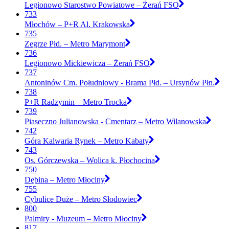
Legionowo Starostwo Powiatowe – Żerań FSO
733
Młochów – P+R Al. Krakowska
735
Zegrze Płd. – Metro Marymont
736
Legionowo Mickiewicza – Żerań FSO
737
Antoninów Cm. Południowy - Brama Płd. – Ursynów Płn.
738
P+R Radzymin – Metro Trocka
739
Piaseczno Julianowska - Cmentarz – Metro Wilanowska
742
Góra Kalwaria Rynek – Metro Kabaty
743
Os. Górczewska – Wolica k. Płochocina
750
Dębina – Metro Młociny
755
Cybulice Duże – Metro Słodowiec
800
Palmiry - Muzeum – Metro Młociny
817