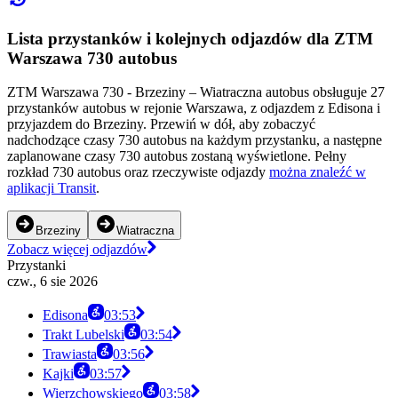
Lista przystanków i kolejnych odjazdów dla ZTM
Warszawa 730 autobus
ZTM Warszawa 730 - Brzeziny – Wiatraczna autobus obsługuje 27
przystanków autobus w rejonie Warszawa, z odjazdem z Edisona i
przyjazdem do Brzeziny. Przewiń w dół, aby zobaczyć
nadchodzące czasy 730 autobus na każdym przystanku, a następne
zaplanowane czasy 730 autobus zostaną wyświetlone. Pełny
rozkład 730 autobus oraz rzeczywiste odjazdy
można znaleźć w
aplikacji Transit
.
Brzeziny
Wiatraczna
Zobacz więcej odjazdów
Przystanki
czw., 6 sie 2026
Edisona
03:53
Trakt Lubelski
03:54
Trawiasta
03:56
Kajki
03:57
Wierzchowskiego
03:58