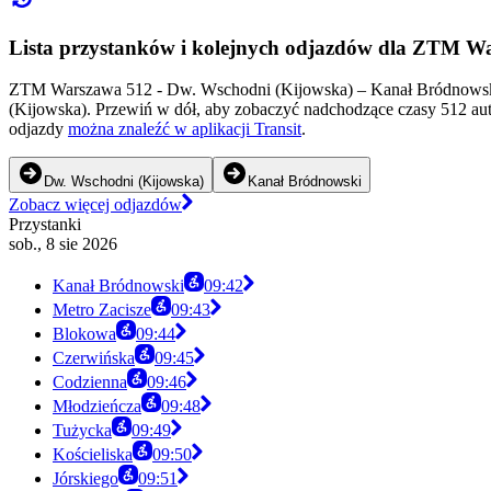
Lista przystanków i kolejnych odjazdów dla ZTM W
ZTM Warszawa 512 - Dw. Wschodni (Kijowska) – Kanał Bródnowski 
(Kijowska). Przewiń w dół, aby zobaczyć nadchodzące czasy 512 aut
odjazdy
można znaleźć w aplikacji Transit
.
Dw. Wschodni (Kijowska)
Kanał Bródnowski
Zobacz więcej odjazdów
Przystanki
sob., 8 sie 2026
Kanał Bródnowski
09:42
Metro Zacisze
09:43
Blokowa
09:44
Czerwińska
09:45
Codzienna
09:46
Młodzieńcza
09:48
Tużycka
09:49
Kościeliska
09:50
Jórskiego
09:51