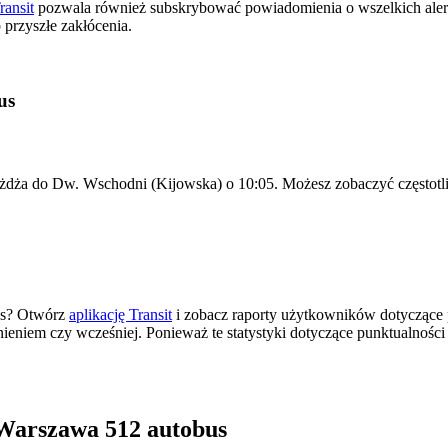
ransit
pozwala również subskrybować powiadomienia o wszelkich ale
przyszłe zakłócenia.
us
eżdża do Dw. Wschodni (Kijowska) o 10:05. Możesz zobaczyć częstotl
as? Otwórz
aplikację Transit
i zobacz raporty użytkowników dotyczące 
źnieniem czy wcześniej. Ponieważ te statystyki dotyczące punktualnośc
Warszawa 512 autobus