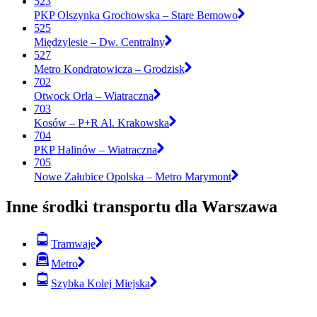
523
PKP Olszynka Grochowska – Stare Bemowo
525
Międzylesie – Dw. Centralny
527
Metro Kondratowicza – Grodzisk
702
Otwock Orla – Wiatraczna
703
Kosów – P+R Al. Krakowska
704
PKP Halinów – Wiatraczna
705
Nowe Załubice Opolska – Metro Marymont
Inne środki transportu dla Warszawa
Tramwaje
Metro
Szybka Kolej Miejska