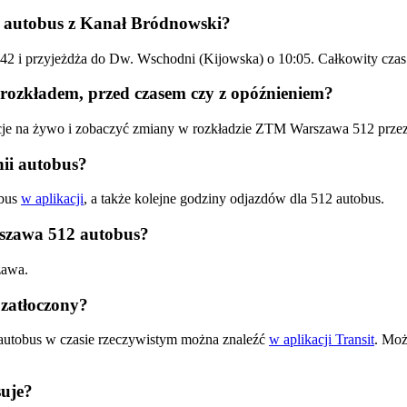
 autobus z Kanał Bródnowski?
9:42 i przyjeżdża do Dw. Wschodni (Kijowska) o 10:05. Całkowity c
rozkładem, przed czasem czy z opóźnieniem?
acje na żywo i zobaczyć zmiany w rozkładzie ZTM Warszawa 512 prze
ii autobus?
obus
w aplikacji
, a także kolejne godziny odjazdów dla 512 autobus.
rszawa 512 autobus?
zawa.
zatłoczony?
autobus w czasie rzeczywistym można znaleźć
w aplikacji Transit
. Moż
uje?