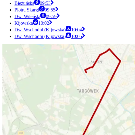
Bieżuńska
09:53
Piotra Skargi
09:55
Dw. Wileński
09:59
Kijowska
10:02
Dw. Wschodni (Kijowska)
10:04
Dw. Wschodni (Kijowska)
10:05