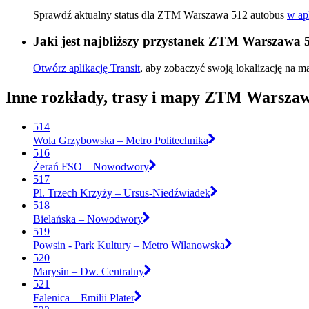
Sprawdź aktualny status dla ZTM Warszawa 512 autobus
w apl
Jaki jest najbliższy przystanek ZTM Warszawa 
Otwórz aplikację Transit
, aby zobaczyć swoją lokalizację na ma
Inne rozkłady, trasy i mapy ZTM Warsza
514
Wola Grzybowska – Metro Politechnika
516
Żerań FSO – Nowodwory
517
Pl. Trzech Krzyży – Ursus-Niedźwiadek
518
Bielańska – Nowodwory
519
Powsin - Park Kultury – Metro Wilanowska
520
Marysin – Dw. Centralny
521
Falenica – Emilii Plater