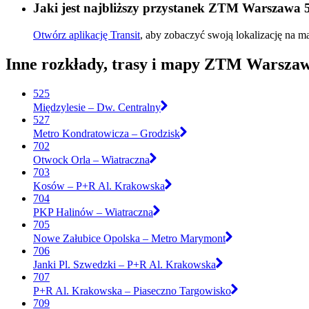
Jaki jest najbliższy przystanek ZTM Warszawa 
Otwórz aplikację Transit
, aby zobaczyć swoją lokalizację na ma
Inne rozkłady, trasy i mapy ZTM Warsza
525
Międzylesie – Dw. Centralny
527
Metro Kondratowicza – Grodzisk
702
Otwock Orla – Wiatraczna
703
Kosów – P+R Al. Krakowska
704
PKP Halinów – Wiatraczna
705
Nowe Załubice Opolska – Metro Marymont
706
Janki Pl. Szwedzki – P+R Al. Krakowska
707
P+R Al. Krakowska – Piaseczno Targowisko
709