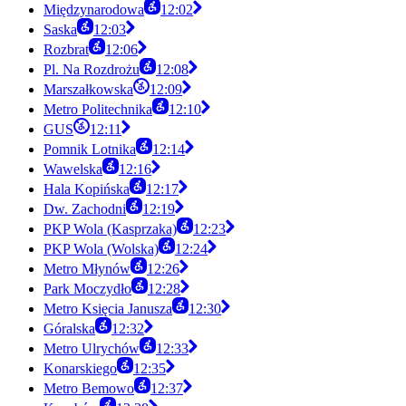
Międzynarodowa
12:02
Saska
12:03
Rozbrat
12:06
Pl. Na Rozdrożu
12:08
Marszałkowska
12:09
Metro Politechnika
12:10
GUS
12:11
Pomnik Lotnika
12:14
Wawelska
12:16
Hala Kopińska
12:17
Dw. Zachodni
12:19
PKP Wola (Kasprzaka)
12:23
PKP Wola (Wolska)
12:24
Metro Młynów
12:26
Park Moczydło
12:28
Metro Księcia Janusza
12:30
Góralska
12:32
Metro Ulrychów
12:33
Konarskiego
12:35
Metro Bemowo
12:37