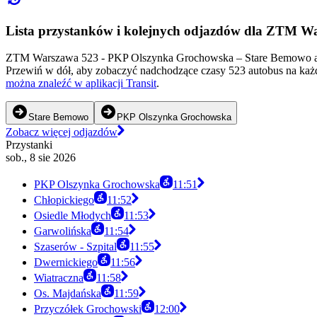
Lista przystanków i kolejnych odjazdów dla ZTM W
ZTM Warszawa 523 - PKP Olszynka Grochowska – Stare Bemowo aut
Przewiń w dół, aby zobaczyć nadchodzące czasy 523 autobus na każd
można znaleźć w aplikacji Transit
.
Stare Bemowo
PKP Olszynka Grochowska
Zobacz więcej odjazdów
Przystanki
sob., 8 sie 2026
PKP Olszynka Grochowska
11:51
Chłopickiego
11:52
Osiedle Młodych
11:53
Garwolińska
11:54
Szaserów - Szpital
11:55
Dwernickiego
11:56
Wiatraczna
11:58
Os. Majdańska
11:59
Przyczółek Grochowski
12:00