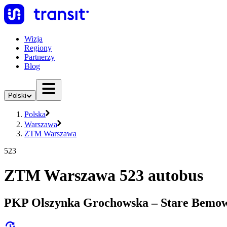
Wizja
Regiony
Partnerzy
Blog
Polski
Polska
Warszawa
ZTM Warszawa
523
ZTM Warszawa 523 autobus
PKP Olszynka Grochowska – Stare Bemo