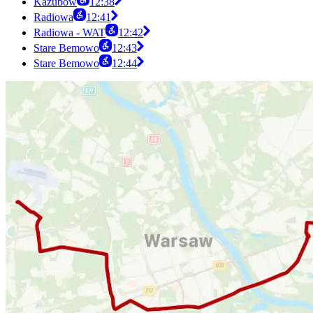
Kazubów
12:38
Radiowa
12:41
Radiowa - WAT
12:42
Stare Bemowo
12:43
Stare Bemowo
12:44