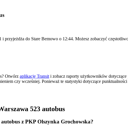
us
i przyjeżdża do Stare Bemowo o 12:44. Możesz zobaczyć częstotliwo
as? Otwórz
aplikację Transit
i zobacz raporty użytkowników dotyczące 
źnieniem czy wcześniej. Ponieważ te statystyki dotyczące punktualnośc
Warszawa 523 autobus
3 autobus z PKP Olszynka Grochowska?