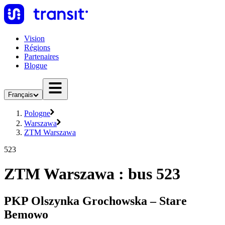
Vision
Régions
Partenaires
Blogue
Français
Pologne
Warszawa
ZTM Warszawa
523
ZTM Warszawa : bus 523
PKP Olszynka Grochowska – Stare
Bemowo