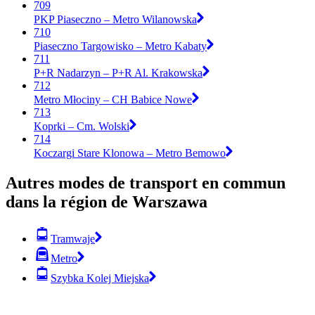
709
PKP Piaseczno – Metro Wilanowska
710
Piaseczno Targowisko – Metro Kabaty
711
P+R Nadarzyn – P+R Al. Krakowska
712
Metro Młociny – CH Babice Nowe
713
Koprki – Cm. Wolski
714
Koczargi Stare Klonowa – Metro Bemowo
Autres modes de transport en commun
dans la région de Warszawa
Tramwaje
Metro
Szybka Kolej Miejska