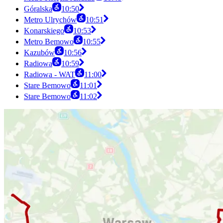
Góralska
10:50
Metro Ulrychów
10:51
Konarskiego
10:53
Metro Bemowo
10:55
Kazubów
10:56
Radiowa
10:59
Radiowa - WAT
11:00
Stare Bemowo
11:01
Stare Bemowo
11:02