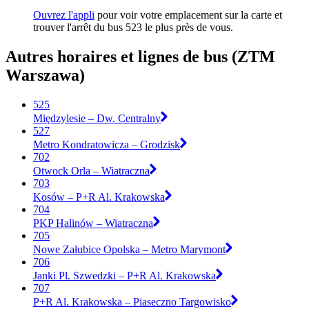
Ouvrez l'appli
pour voir votre emplacement sur la carte et
trouver l'arrêt du bus 523 le plus près de vous.
Autres horaires et lignes de bus (ZTM
Warszawa)
525
Międzylesie – Dw. Centralny
527
Metro Kondratowicza – Grodzisk
702
Otwock Orla – Wiatraczna
703
Kosów – P+R Al. Krakowska
704
PKP Halinów – Wiatraczna
705
Nowe Załubice Opolska – Metro Marymont
706
Janki Pl. Szwedzki – P+R Al. Krakowska
707
P+R Al. Krakowska – Piaseczno Targowisko