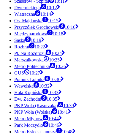
Szaserów - Szpital
10:11
Dwernickiego
10:12
Wiatraczna
10:14
Os. Majdańska
10:15
Przyczółek Grochowski
10:16
Międzynarodowa
10:18
Saska
10:19
Rozbrat
10:22
Pl. Na Rozdrożu
10:24
Marszałkowska
10:25
Metro Politechnika
10:26
GUS
10:27
Pomnik Lotnika
10:30
Wawelska
10:32
Hala Kopińska
10:33
Dw. Zachodni
10:35
PKP Wola (Kasprzaka)
10:39
PKP Wola (Wolska)
10:41
Metro Młynów
10:44
Park Moczydło
10:46
Metro Księcia Janusza
10:48