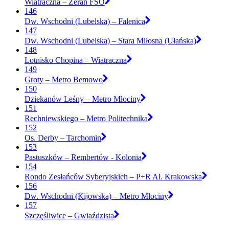
Wiatraczna – Żerań FSO
146
Dw. Wschodni (Lubelska) – Falenica
147
Dw. Wschodni (Lubelska) – Stara Miłosna (Ułańska)
148
Lotnisko Chopina – Wiatraczna
149
Groty – Metro Bemowo
150
Dziekanów Leśny – Metro Młociny
151
Rechniewskiego – Metro Politechnika
152
Os. Derby – Tarchomin
153
Pastuszków – Rembertów - Kolonia
154
Rondo Zesłańców Syberyjskich – P+R Al. Krakowska
156
Dw. Wschodni (Kijowska) – Metro Młociny
157
Szczęśliwice – Gwiaździsta