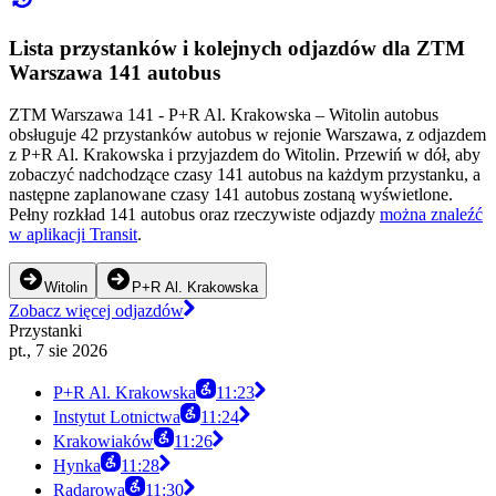
Lista przystanków i kolejnych odjazdów dla ZTM
Warszawa 141 autobus
ZTM Warszawa 141 - P+R Al. Krakowska – Witolin autobus
obsługuje 42 przystanków autobus w rejonie Warszawa, z odjazdem
z P+R Al. Krakowska i przyjazdem do Witolin. Przewiń w dół, aby
zobaczyć nadchodzące czasy 141 autobus na każdym przystanku, a
następne zaplanowane czasy 141 autobus zostaną wyświetlone.
Pełny rozkład 141 autobus oraz rzeczywiste odjazdy
można znaleźć
w aplikacji Transit
.
Witolin
P+R Al. Krakowska
Zobacz więcej odjazdów
Przystanki
pt., 7 sie 2026
P+R Al. Krakowska
11:23
Instytut Lotnictwa
11:24
Krakowiaków
11:26
Hynka
11:28
Radarowa
11:30