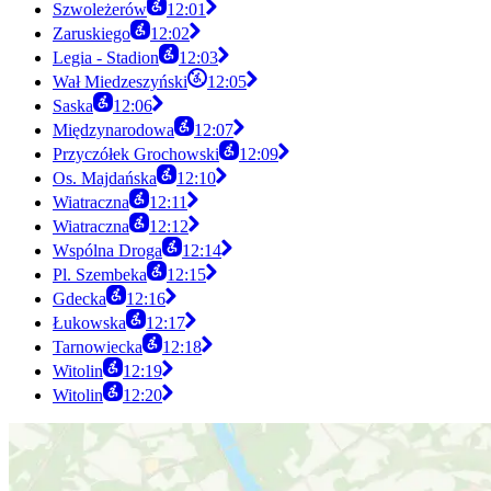
Szwoleżerów
12:01
Zaruskiego
12:02
Legia - Stadion
12:03
Wał Miedzeszyński
12:05
Saska
12:06
Międzynarodowa
12:07
Przyczółek Grochowski
12:09
Os. Majdańska
12:10
Wiatraczna
12:11
Wiatraczna
12:12
Wspólna Droga
12:14
Pl. Szembeka
12:15
Gdecka
12:16
Łukowska
12:17
Tarnowiecka
12:18
Witolin
12:19
Witolin
12:20