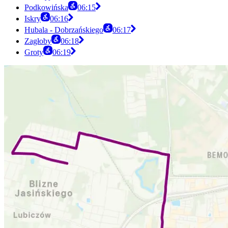
Podkowińska
06:15
Iskry
06:16
Hubala - Dobrzańskiego
06:17
Zagłoby
06:18
Groty
06:19