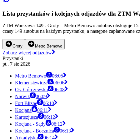
Lista przystanków i kolejnych odjazdów dla ZTM W
ZTM Warszawa 149 - Groty – Metro Bemowo autobus obsługuje 15 p
czasy 149 autobus na każdym przystanku, a następne zaplanowane cz
Groty
Metro Bemowo
Zobacz więcej odjazdów
Przystanki
pt., 7 sie 2026
Metro Bemowo
06:05
Klemensiewicza
06:06
Os. Górczewska
06:08
Narwik
06:09
Fort Blizne
06:10
Kocjana
06:11
Kartezjusza
06:12
Kocjana - Sądy
06:12
Kocjana - Bocznica
06:13
Arkadyjska
06:14