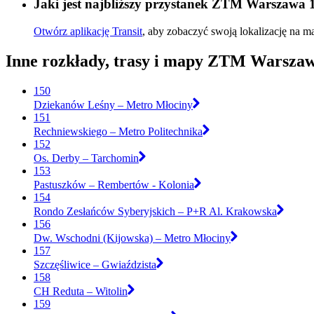
Jaki jest najbliższy przystanek ZTM Warszawa 
Otwórz aplikację Transit
, aby zobaczyć swoją lokalizację na ma
Inne rozkłady, trasy i mapy ZTM Warsza
150
Dziekanów Leśny – Metro Młociny
151
Rechniewskiego – Metro Politechnika
152
Os. Derby – Tarchomin
153
Pastuszków – Rembertów - Kolonia
154
Rondo Zesłańców Syberyjskich – P+R Al. Krakowska
156
Dw. Wschodni (Kijowska) – Metro Młociny
157
Szczęśliwice – Gwiaździsta
158
CH Reduta – Witolin
159