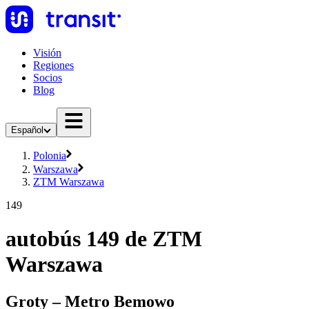
Visión
Regiones
Socios
Blog
Español
Polonia
Warszawa
ZTM Warszawa
149
autobús 149 de ZTM
Warszawa
Groty – Metro Bemowo