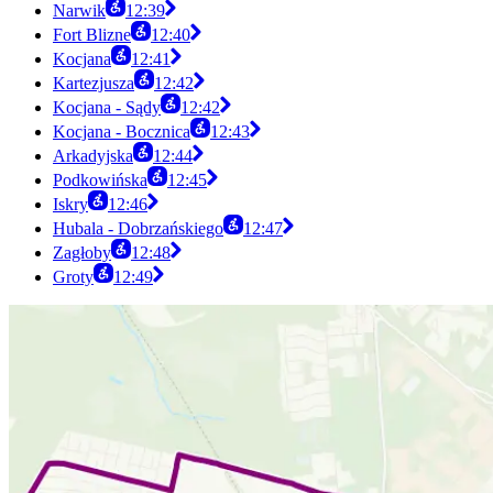
Narwik
12:39
Fort Blizne
12:40
Kocjana
12:41
Kartezjusza
12:42
Kocjana - Sądy
12:42
Kocjana - Bocznica
12:43
Arkadyjska
12:44
Podkowińska
12:45
Iskry
12:46
Hubala - Dobrzańskiego
12:47
Zagłoby
12:48
Groty
12:49