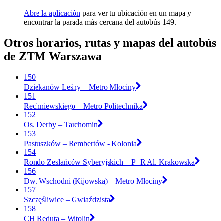
Abre la aplicación
para ver tu ubicación en un mapa y
encontrar la parada más cercana del autobús 149.
Otros horarios, rutas y mapas del autobús
de ZTM Warszawa
150
Dziekanów Leśny – Metro Młociny
151
Rechniewskiego – Metro Politechnika
152
Os. Derby – Tarchomin
153
Pastuszków – Rembertów - Kolonia
154
Rondo Zesłańców Syberyjskich – P+R Al. Krakowska
156
Dw. Wschodni (Kijowska) – Metro Młociny
157
Szczęśliwice – Gwiaździsta
158
CH Reduta – Witolin