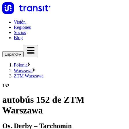
Visión
Regiones
Socios
Blog
Español
Polonia
Warszawa
ZTM Warszawa
152
autobús 152 de ZTM
Warszawa
Os. Derby – Tarchomin