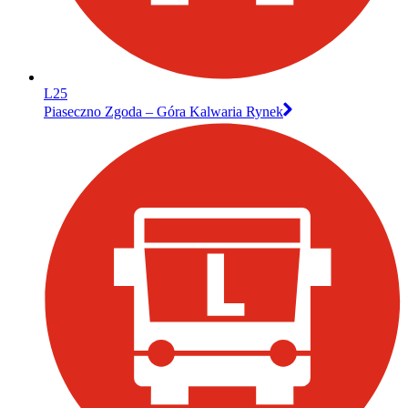
L25
Piaseczno Zgoda – Góra Kalwaria Rynek