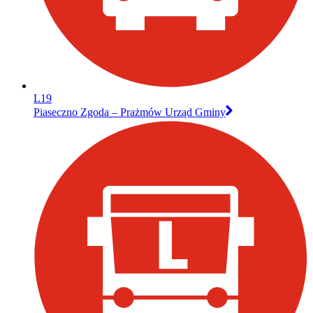
L19
Piaseczno Zgoda – Prażmów Urząd Gminy