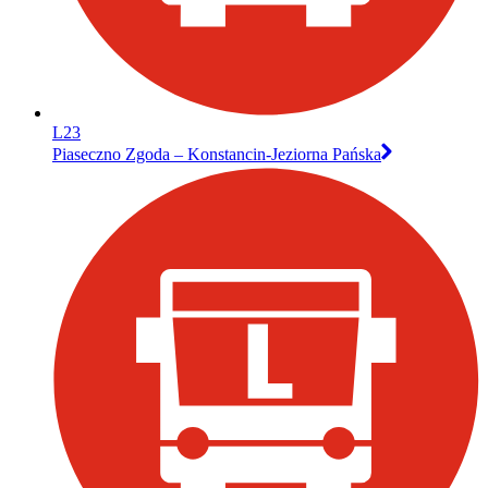
L23
Piaseczno Zgoda – Konstancin-Jeziorna Pańska