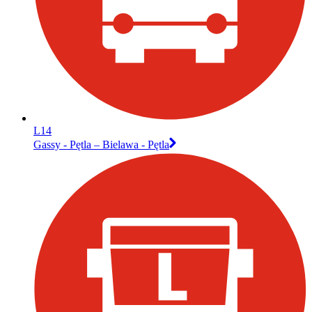
L14
Gassy - Pętla – Bielawa - Pętla