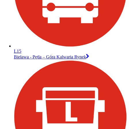
L15
Bielawa - Pętla – Góra Kalwaria Rynek