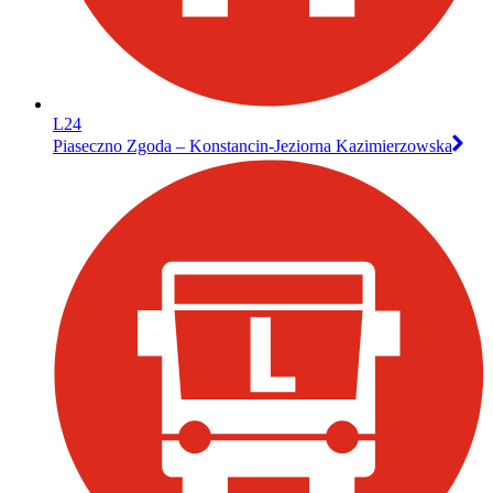
L24
Piaseczno Zgoda – Konstancin-Jeziorna Kazimierzowska