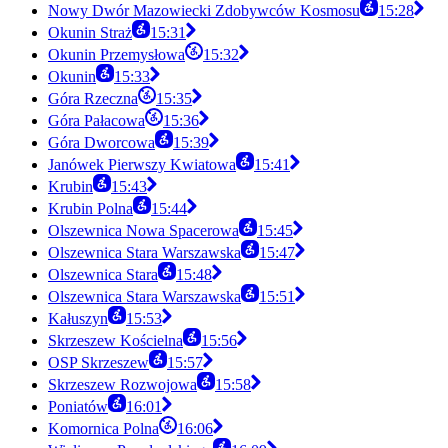
Nowy Dwór Mazowiecki Zdobywców Kosmosu
15:28
Okunin Straż
15:31
Okunin Przemysłowa
15:32
Okunin
15:33
Góra Rzeczna
15:35
Góra Pałacowa
15:36
Góra Dworcowa
15:39
Janówek Pierwszy Kwiatowa
15:41
Krubin
15:43
Krubin Polna
15:44
Olszewnica Nowa Spacerowa
15:45
Olszewnica Stara Warszawska
15:47
Olszewnica Stara
15:48
Olszewnica Stara Warszawska
15:51
Kałuszyn
15:53
Skrzeszew Kościelna
15:56
OSP Skrzeszew
15:57
Skrzeszew Rozwojowa
15:58
Poniatów
16:01
Komornica Polna
16:06