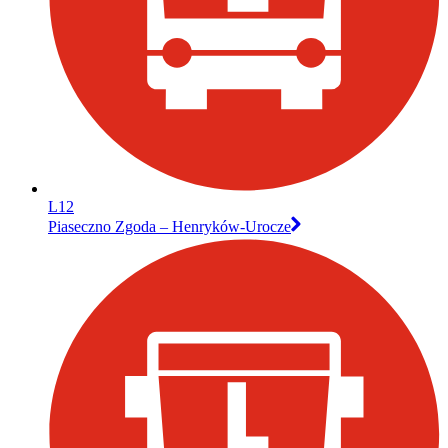
L12
Piaseczno Zgoda – Henryków-Urocze