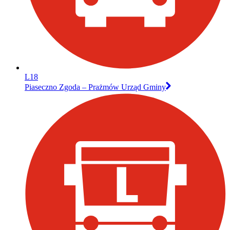
L18
Piaseczno Zgoda – Prażmów Urząd Gminy