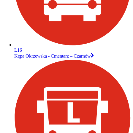
L16
Kępa Okrzewska - Cmentarz – Czarnów