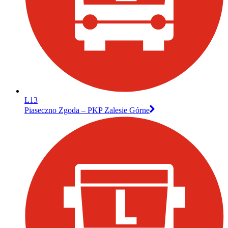
L13
Piaseczno Zgoda – PKP Zalesie Górne