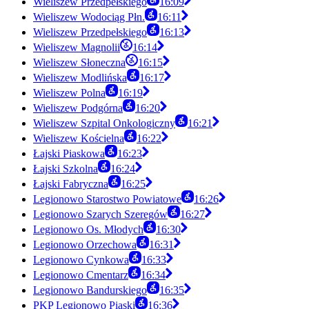
Wieliszew Przedpełskiego
16:09
Wieliszew Wodociąg Płn.
16:11
Wieliszew Przedpełskiego
16:13
Wieliszew Magnolii
16:14
Wieliszew Słoneczna
16:15
Wieliszew Modlińska
16:17
Wieliszew Polna
16:19
Wieliszew Podgórna
16:20
Wieliszew Szpital Onkologiczny
16:21
Wieliszew Kościelna
16:22
Łajski Piaskowa
16:23
Łajski Szkolna
16:24
Łajski Fabryczna
16:25
Legionowo Starostwo Powiatowe
16:26
Legionowo Szarych Szeregów
16:27
Legionowo Os. Młodych
16:30
Legionowo Orzechowa
16:31
Legionowo Cynkowa
16:33
Legionowo Cmentarz
16:34
Legionowo Bandurskiego
16:35
PKP Legionowo Piaski
16:36