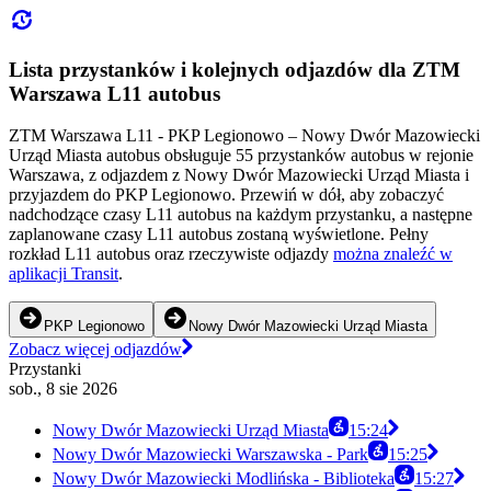
Lista przystanków i kolejnych odjazdów dla ZTM
Warszawa L11 autobus
ZTM Warszawa L11 - PKP Legionowo – Nowy Dwór Mazowiecki
Urząd Miasta autobus obsługuje 55 przystanków autobus w rejonie
Warszawa, z odjazdem z Nowy Dwór Mazowiecki Urząd Miasta i
przyjazdem do PKP Legionowo. Przewiń w dół, aby zobaczyć
nadchodzące czasy L11 autobus na każdym przystanku, a następne
zaplanowane czasy L11 autobus zostaną wyświetlone. Pełny
rozkład L11 autobus oraz rzeczywiste odjazdy
można znaleźć w
aplikacji Transit
.
PKP Legionowo
Nowy Dwór Mazowiecki Urząd Miasta
Zobacz więcej odjazdów
Przystanki
sob., 8 sie 2026
Nowy Dwór Mazowiecki Urząd Miasta
15:24
Nowy Dwór Mazowiecki Warszawska - Park
15:25
Nowy Dwór Mazowiecki Modlińska - Biblioteka
15:27