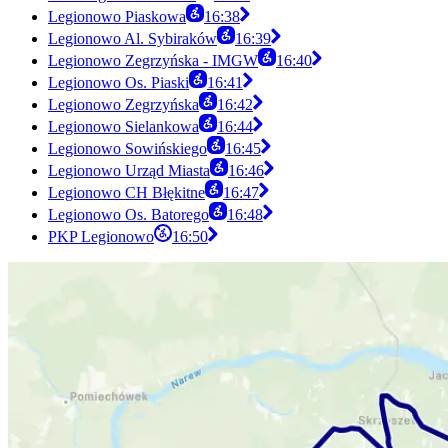
Legionowo Piaskowa
16:38
Legionowo Al. Sybiraków
16:39
Legionowo Zegrzyńska - IMGW
16:40
Legionowo Os. Piaski
16:41
Legionowo Zegrzyńska
16:42
Legionowo Sielankowa
16:44
Legionowo Sowińskiego
16:45
Legionowo Urząd Miasta
16:46
Legionowo CH Błękitne
16:47
Legionowo Os. Batorego
16:48
PKP Legionowo
16:50