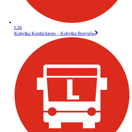
L26
Kobyłka Kordeckiego – Kobyłka Borysów