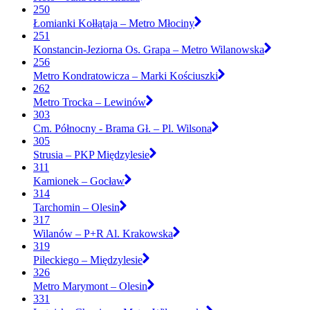
250
Łomianki Kołłątaja – Metro Młociny
251
Konstancin-Jeziorna Os. Grapa – Metro Wilanowska
256
Metro Kondratowicza – Marki Kościuszki
262
Metro Trocka – Lewinów
303
Cm. Północny - Brama Gł. – Pl. Wilsona
305
Strusia – PKP Międzylesie
311
Kamionek – Gocław
314
Tarchomin – Olesin
317
Wilanów – P+R Al. Krakowska
319
Pileckiego – Międzylesie
326
Metro Marymont – Olesin
331