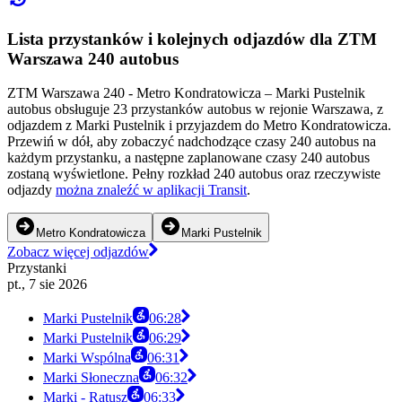
Lista przystanków i kolejnych odjazdów dla ZTM
Warszawa 240 autobus
ZTM Warszawa 240 - Metro Kondratowicza – Marki Pustelnik
autobus obsługuje 23 przystanków autobus w rejonie Warszawa, z
odjazdem z Marki Pustelnik i przyjazdem do Metro Kondratowicza.
Przewiń w dół, aby zobaczyć nadchodzące czasy 240 autobus na
każdym przystanku, a następne zaplanowane czasy 240 autobus
zostaną wyświetlone. Pełny rozkład 240 autobus oraz rzeczywiste
odjazdy
można znaleźć w aplikacji Transit
.
Metro Kondratowicza
Marki Pustelnik
Zobacz więcej odjazdów
Przystanki
pt., 7 sie 2026
Marki Pustelnik
06:28
Marki Pustelnik
06:29
Marki Wspólna
06:31
Marki Słoneczna
06:32
Marki - Ratusz
06:33