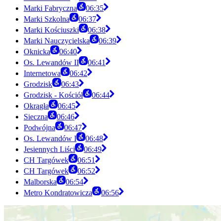
Marki Fabryczna
06:35
Marki Szkolna
06:37
Marki Kościuszki
06:38
Marki Nauczycielska
06:39
Oknicka
06:40
Os. Lewandów II
06:41
Internetowa
06:42
Grodzisk
06:43
Grodzisk - Kościół
06:44
Okrągła
06:45
Sieczna
06:46
Podwójna
06:47
Os. Lewandów I
06:48
Jesiennych Liści
06:49
CH Targówek
06:51
CH Targówek
06:52
Malborska
06:54
Metro Kondratowicza
06:56