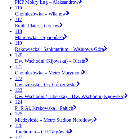
PKP Mokry Ług – Aleksandrów
116
Chomiczówka – Wilanów
117
Emilii Plater – Gocław
118
Mariensztat – Spartańska
119
Rakowiecka - Sanktuarium – Wiśniowa Góra
120
Dw. Wschodni (Kijowska) – Olesin
121
Chomiczówka – Metro Marymont
122
Gwiaździsta – Os. Górczewska
123
Dw. Wschodni (Lubelska) – Dw. Wschodni (Kijowska)
124
P+R Al. Krakowska – Paluch
125
Międzylesie – Metro Stadion Narodowy
126
Tarchomin – CH Targówek
127