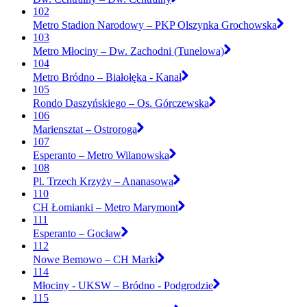
102
Metro Stadion Narodowy – PKP Olszynka Grochowska
103
Metro Młociny – Dw. Zachodni (Tunelowa)
104
Metro Bródno – Białołęka - Kanał
105
Rondo Daszyńskiego – Os. Górczewska
106
Mariensztat – Ostroroga
107
Esperanto – Metro Wilanowska
108
Pl. Trzech Krzyży – Ananasowa
110
CH Łomianki – Metro Marymont
111
Esperanto – Gocław
112
Nowe Bemowo – CH Marki
114
Młociny - UKSW – Bródno - Podgrodzie
115