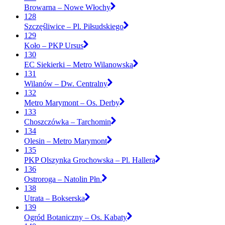
Browarna – Nowe Włochy
128
Szczęśliwice – Pl. Piłsudskiego
129
Koło – PKP Ursus
130
EC Siekierki – Metro Wilanowska
131
Wilanów – Dw. Centralny
132
Metro Marymont – Os. Derby
133
Choszczówka – Tarchomin
134
Olesin – Metro Marymont
135
PKP Olszynka Grochowska – Pl. Hallera
136
Ostroroga – Natolin Płn.
138
Utrata – Bokserska
139
Ogród Botaniczny – Os. Kabaty