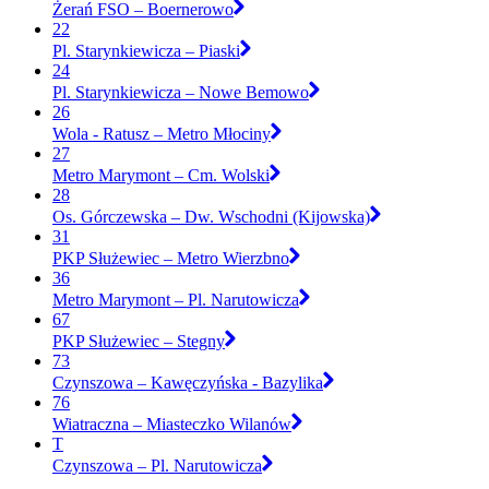
Żerań FSO – Boernerowo
22
Pl. Starynkiewicza – Piaski
24
Pl. Starynkiewicza – Nowe Bemowo
26
Wola - Ratusz – Metro Młociny
27
Metro Marymont – Cm. Wolski
28
Os. Górczewska – Dw. Wschodni (Kijowska)
31
PKP Służewiec – Metro Wierzbno
36
Metro Marymont – Pl. Narutowicza
67
PKP Służewiec – Stegny
73
Czynszowa – Kawęczyńska - Bazylika
76
Wiatraczna – Miasteczko Wilanów
T
Czynszowa – Pl. Narutowicza