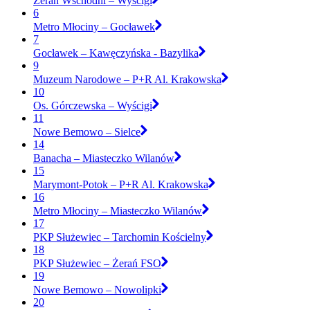
Żerań Wschodni – Wyścigi
6
Metro Młociny – Gocławek
7
Gocławek – Kawęczyńska - Bazylika
9
Muzeum Narodowe – P+R Al. Krakowska
10
Os. Górczewska – Wyścigi
11
Nowe Bemowo – Sielce
14
Banacha – Miasteczko Wilanów
15
Marymont-Potok – P+R Al. Krakowska
16
Metro Młociny – Miasteczko Wilanów
17
PKP Służewiec – Tarchomin Kościelny
18
PKP Służewiec – Żerań FSO
19
Nowe Bemowo – Nowolipki
20