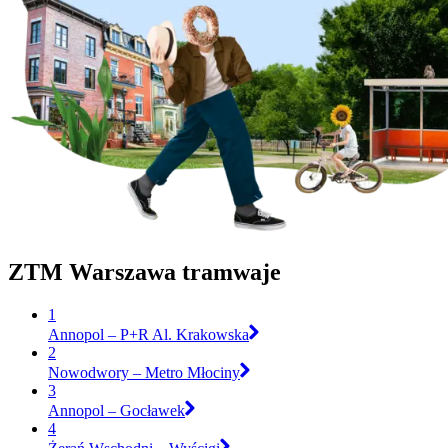
ZTM Warszawa tramwaje
1
Annopol – P+R Al. Krakowska
2
Nowodwory – Metro Młociny
3
Annopol – Gocławek
4