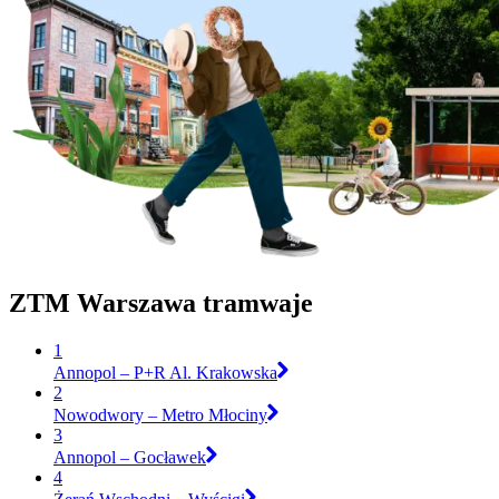
ZTM Warszawa tramwaje
1
Annopol – P+R Al. Krakowska
2
Nowodwory – Metro Młociny
3
Annopol – Gocławek
4