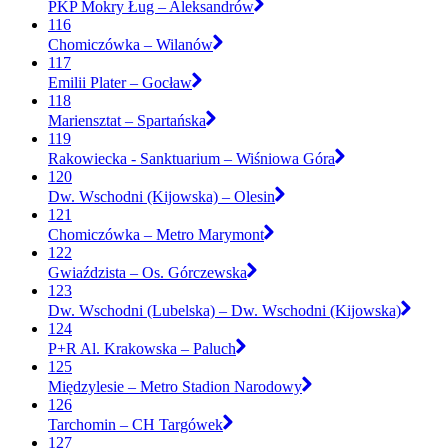
PKP Mokry Ług – Aleksandrów
116
Chomiczówka – Wilanów
117
Emilii Plater – Gocław
118
Mariensztat – Spartańska
119
Rakowiecka - Sanktuarium – Wiśniowa Góra
120
Dw. Wschodni (Kijowska) – Olesin
121
Chomiczówka – Metro Marymont
122
Gwiaździsta – Os. Górczewska
123
Dw. Wschodni (Lubelska) – Dw. Wschodni (Kijowska)
124
P+R Al. Krakowska – Paluch
125
Międzylesie – Metro Stadion Narodowy
126
Tarchomin – CH Targówek
127