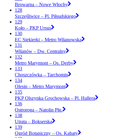
Browarna – Nowe Włochy
128
Szczęśliwice – Pl. Piłsudskiego
129
Koło – PKP Ursus
130
EC Siekierki – Metro Wilanowska
131
Wilanów – Dw. Centralny
132
Metro Marymont – Os. Derby
133
Choszczówka – Tarchomin
134
Olesin – Metro Marymont
135
PKP Olszynka Grochowska – Pl. Hallera
136
Ostroroga – Natolin Płn.
138
Utrata – Bokserska
139
Ogród Botaniczny – Os. Kabaty