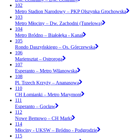
102
Metro Stadion Narodowy – PKP Olszynka Grochowska
103
Metro Młociny – Dw. Zachodni (Tunelowa)
104
Metro Bródno – Białołęka - Kanał
105
Rondo Daszyńskiego – Os. Górczewska
106
Mariensztat – Ostroroga
107
Esperanto – Metro Wilanowska
108
Pl. Trzech Krzyży – Ananasowa
110
CH Łomianki – Metro Marymont
111
Esperanto – Gocław
112
Nowe Bemowo – CH Marki
114
Młociny - UKSW – Bródno - Podgrodzie
115