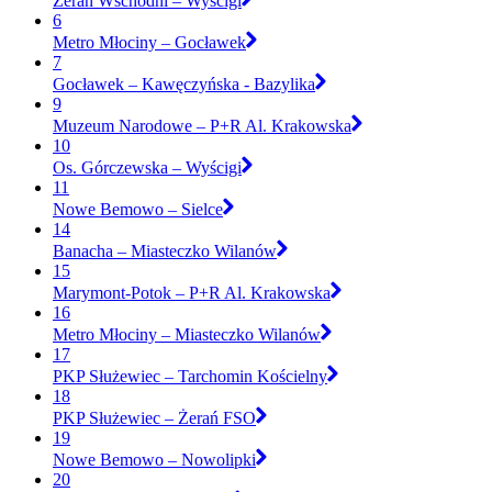
Żerań Wschodni – Wyścigi
6
Metro Młociny – Gocławek
7
Gocławek – Kawęczyńska - Bazylika
9
Muzeum Narodowe – P+R Al. Krakowska
10
Os. Górczewska – Wyścigi
11
Nowe Bemowo – Sielce
14
Banacha – Miasteczko Wilanów
15
Marymont-Potok – P+R Al. Krakowska
16
Metro Młociny – Miasteczko Wilanów
17
PKP Służewiec – Tarchomin Kościelny
18
PKP Służewiec – Żerań FSO
19
Nowe Bemowo – Nowolipki
20