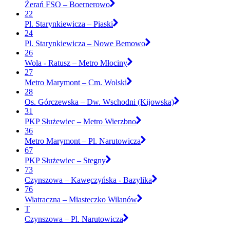
Żerań FSO – Boernerowo
22
Pl. Starynkiewicza – Piaski
24
Pl. Starynkiewicza – Nowe Bemowo
26
Wola - Ratusz – Metro Młociny
27
Metro Marymont – Cm. Wolski
28
Os. Górczewska – Dw. Wschodni (Kijowska)
31
PKP Służewiec – Metro Wierzbno
36
Metro Marymont – Pl. Narutowicza
67
PKP Służewiec – Stegny
73
Czynszowa – Kawęczyńska - Bazylika
76
Wiatraczna – Miasteczko Wilanów
T
Czynszowa – Pl. Narutowicza