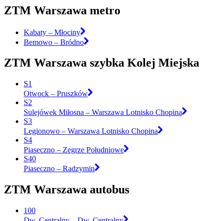
ZTM Warszawa metro
Kabaty – Młociny
Bemowo – Bródno
ZTM Warszawa szybka Kolej Miejska
S1
Otwock – Pruszków
S2
Sulejówek Miłosna – Warszawa Lotnisko Chopina
S3
Legionowo – Warszawa Lotnisko Chopina
S4
Piaseczno – Zegrze Południowe
S40
Piaseczno – Radzymin
ZTM Warszawa autobus
100
Dw. Centralny – Dw. Centralny