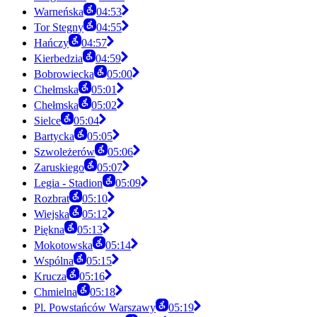
Warneńska
04:53
Tor Stegny
04:55
Hańczy
04:57
Kierbedzia
04:59
Bobrowiecka
05:00
Chełmska
05:01
Chełmska
05:02
Sielce
05:04
Bartycka
05:05
Szwoleżerów
05:06
Zaruskiego
05:07
Legia - Stadion
05:09
Rozbrat
05:10
Wiejska
05:12
Piękna
05:13
Mokotowska
05:14
Wspólna
05:15
Krucza
05:16
Chmielna
05:18
Pl. Powstańców Warszawy
05:19