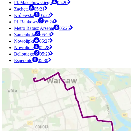
Pl. Małachowskiego
05:20
Zachęta
05:21
Królewska
05:22
Pl. Bankowy
05:24
Metro Ratusz Arsenał
05:25
Zamenhofa
05:26
Nowolipki
05:27
Nowolipie
05:28
Bellottiego
05:29
Esperanto
05:30