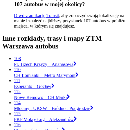
107 autobus w mojej okolicy?
Otwórz aplikację Transit
, aby zobaczyć swoją lokalizację na
mapie i znaleźć najbliższy przystanek 107 autobus w pobliżu
miejsca, w którym się znajdujesz.
Inne rozkłady, trasy i mapy ZTM
Warszawa autobus
108
Pl. Trzech Krzyży – Ananasowa
110
CH Łomianki – Metro Marymont
111
Esperanto – Gocław
112
Nowe Bemowo – CH Marki
114
Młociny - UKSW – Bródno - Podgrodzie
115
PKP Mokry Ług – Aleksandrów
116