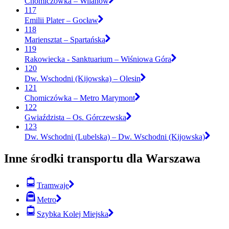
Chomiczówka – Wilanów
117
Emilii Plater – Gocław
118
Mariensztat – Spartańska
119
Rakowiecka - Sanktuarium – Wiśniowa Góra
120
Dw. Wschodni (Kijowska) – Olesin
121
Chomiczówka – Metro Marymont
122
Gwiaździsta – Os. Górczewska
123
Dw. Wschodni (Lubelska) – Dw. Wschodni (Kijowska)
Inne środki transportu dla Warszawa
Tramwaje
Metro
Szybka Kolej Miejska