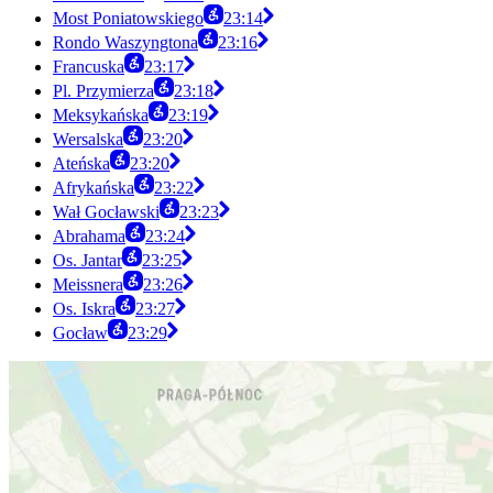
Most Poniatowskiego
23:14
Rondo Waszyngtona
23:16
Francuska
23:17
Pl. Przymierza
23:18
Meksykańska
23:19
Wersalska
23:20
Ateńska
23:20
Afrykańska
23:22
Wał Gocławski
23:23
Abrahama
23:24
Os. Jantar
23:25
Meissnera
23:26
Os. Iskra
23:27
Gocław
23:29