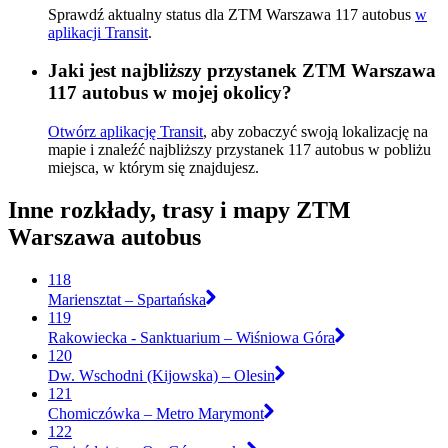
Sprawdź aktualny status dla ZTM Warszawa 117 autobus
w
aplikacji Transit
.
Jaki jest najbliższy przystanek ZTM Warszawa
117 autobus w mojej okolicy?
Otwórz aplikację Transit
, aby zobaczyć swoją lokalizację na
mapie i znaleźć najbliższy przystanek 117 autobus w pobliżu
miejsca, w którym się znajdujesz.
Inne rozkłady, trasy i mapy ZTM
Warszawa autobus
118
Mariensztat – Spartańska
119
Rakowiecka - Sanktuarium – Wiśniowa Góra
120
Dw. Wschodni (Kijowska) – Olesin
121
Chomiczówka – Metro Marymont
122