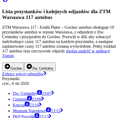
Lista przystanków i kolejnych odjazdów dla ZTM
Warszawa 117 autobus
ZTM Warszawa 117 - Emilii Plater – Gocław autobus obsługuje 19
przystanków autobus w rejonie Warszawa, z odjazdem z Dw.
Centralny i przyjazdem do Gocław. Przewiń w dół, aby zobaczyć
nadchodzące czasy 117 autobus na każdym przystanku, a następne
zaplanowane czasy 117 autobus zostaną wyświetlone. Pełny rozkład
117 autobus oraz rzeczywiste odjazdy
można znaleźć w aplikacji
Transit
.
Gocław
Dw. Centralny
Zobacz więcej odjazdów
Przystanki
czw., 6 sie 2026
Dw. Centralny
23:07
Centrum
23:09
Krucza
23:10
Muzeum Narodowe
23:12
PKP Powiśle
23:13