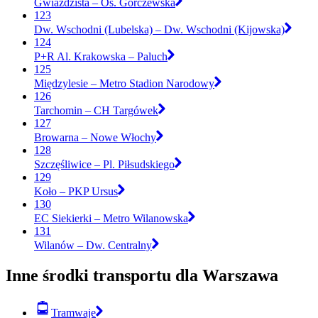
Gwiaździsta – Os. Górczewska
123
Dw. Wschodni (Lubelska) – Dw. Wschodni (Kijowska)
124
P+R Al. Krakowska – Paluch
125
Międzylesie – Metro Stadion Narodowy
126
Tarchomin – CH Targówek
127
Browarna – Nowe Włochy
128
Szczęśliwice – Pl. Piłsudskiego
129
Koło – PKP Ursus
130
EC Siekierki – Metro Wilanowska
131
Wilanów – Dw. Centralny
Inne środki transportu dla Warszawa
Tramwaje