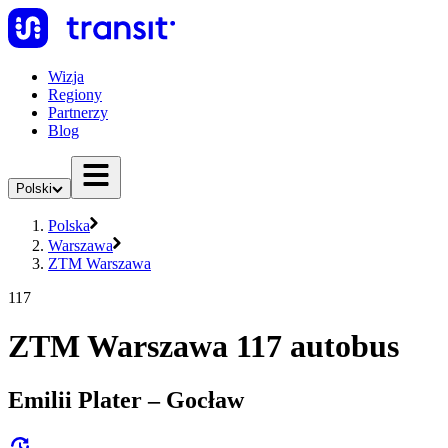
Wizja
Regiony
Partnerzy
Blog
Polski
Polska
Warszawa
ZTM Warszawa
117
ZTM Warszawa 117 autobus
Emilii Plater – Gocław