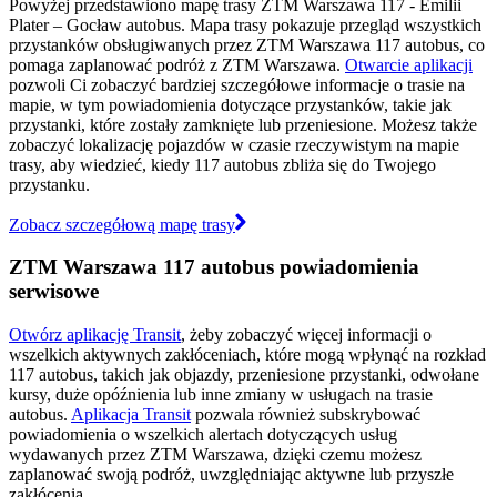
Powyżej przedstawiono mapę trasy ZTM Warszawa 117 - Emilii
Plater – Gocław autobus. Mapa trasy pokazuje przegląd wszystkich
przystanków obsługiwanych przez ZTM Warszawa 117 autobus, co
pomaga zaplanować podróż z ZTM Warszawa.
Otwarcie aplikacji
pozwoli Ci zobaczyć bardziej szczegółowe informacje o trasie na
mapie, w tym powiadomienia dotyczące przystanków, takie jak
przystanki, które zostały zamknięte lub przeniesione. Możesz także
zobaczyć lokalizację pojazdów w czasie rzeczywistym na mapie
trasy, aby wiedzieć, kiedy 117 autobus zbliża się do Twojego
przystanku.
Zobacz szczegółową mapę trasy
ZTM Warszawa 117 autobus powiadomienia
serwisowe
Otwórz aplikację Transit
, żeby zobaczyć więcej informacji o
wszelkich aktywnych zakłóceniach, które mogą wpłynąć na rozkład
117 autobus, takich jak objazdy, przeniesione przystanki, odwołane
kursy, duże opóźnienia lub inne zmiany w usługach na trasie
autobus.
Aplikacja Transit
pozwala również subskrybować
powiadomienia o wszelkich alertach dotyczących usług
wydawanych przez ZTM Warszawa, dzięki czemu możesz
zaplanować swoją podróż, uwzględniając aktywne lub przyszłe
zakłócenia.