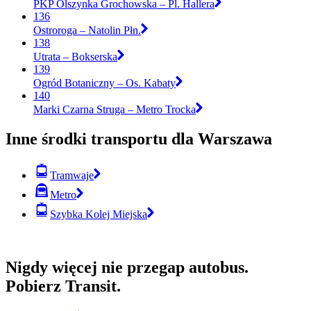
PKP Olszynka Grochowska – Pl. Hallera
136
Ostroroga – Natolin Płn.
138
Utrata – Bokserska
139
Ogród Botaniczny – Os. Kabaty
140
Marki Czarna Struga – Metro Trocka
Inne środki transportu dla Warszawa
Tramwaje
Metro
Szybka Kolej Miejska
Nigdy więcej nie przegap autobus.
Pobierz Transit.