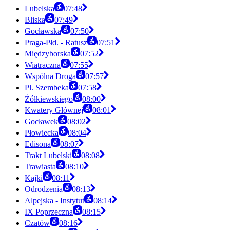
Lubelska
07:48
Bliska
07:49
Gocławska
07:50
Praga-Płd. - Ratusz
07:51
Międzyborska
07:52
Wiatraczna
07:55
Wspólna Droga
07:57
Pl. Szembeka
07:58
Żółkiewskiego
08:00
Kwatery Głównej
08:01
Gocławek
08:02
Płowiecka
08:04
Edisona
08:07
Trakt Lubelski
08:08
Trawiasta
08:10
Kajki
08:11
Odrodzenia
08:13
Alpejska - Instytut
08:14
IX Poprzeczna
08:15
Czatów
08:16