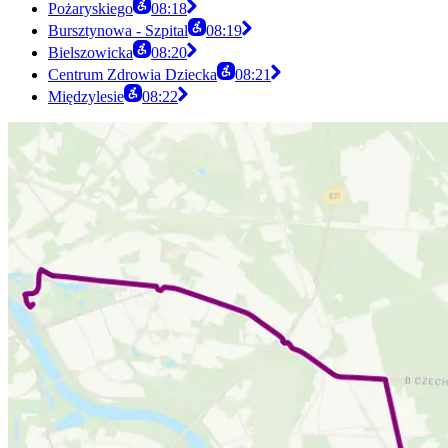
Pożaryskiego
08:18
Bursztynowa - Szpital
08:19
Bielszowicka
08:20
Centrum Zdrowia Dziecka
08:21
Międzylesie
08:22