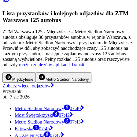
Lista przystanków i kolejnych odjazdów dla ZTM
Warszawa 125 autobus
ZTM Warszawa 125 - Międzylesie – Metro Stadion Narodowy
autobus obsługuje 30 przystanków autobus w rejonie Warszawa, z
odjazdem z Metro Stadion Narodowy i przyjazdem do Międzylesie.
Przewiń w dół, aby zobaczyć nadchodzące czasy 125 autobus na
każdym przystanku, a następne zaplanowane czasy 125 autobus
zostaną wyświetlone. Pełny rozkład 125 autobus oraz rzeczywiste
odjazdy
można znaleźć w aplikacji Transit
.
Międzylesie
Metro Stadion Narodowy
Zobacz więcej odjazdów
Przystanki
pt., 7 sie 2026
Metro Stadion Narodowy
07:40
Most Świętokrzyski
07:42
Metro Stadion Narodowy
07:43
Kijowska
07:45
Al. Zieleniecka
07:47