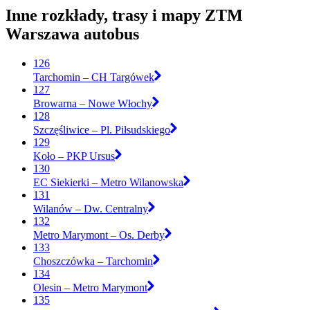
Inne rozkłady, trasy i mapy ZTM
Warszawa autobus
126
Tarchomin – CH Targówek
127
Browarna – Nowe Włochy
128
Szczęśliwice – Pl. Piłsudskiego
129
Koło – PKP Ursus
130
EC Siekierki – Metro Wilanowska
131
Wilanów – Dw. Centralny
132
Metro Marymont – Os. Derby
133
Choszczówka – Tarchomin
134
Olesin – Metro Marymont
135