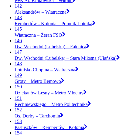
P+R Al. Krakowska – Witolin
142
Aleksandrów – Wiatraczna
143
Rembertów - Kolonia – Pomnik Lotnika
145
Wiatraczna – Żerań FSO
146
Dw. Wschodni (Lubelska) – Falenica
147
Dw. Wschodni (Lubelska) – Stara Miłosna (Ułańska)
148
Lotnisko Chopina – Wiatraczna
149
Groty – Metro Bemowo
150
Dziekanów Leśny – Metro Młociny
151
Rechniewskiego – Metro Politechnika
152
Os. Derby – Tarchomin
153
Pastuszków – Rembertów - Kolonia
154