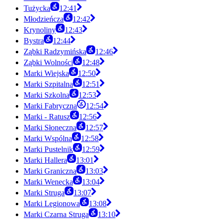
Tużycka
12:41
Młodzieńcza
12:42
Krynoliny
12:43
Bystra
12:44
Ząbki Radzymińska
12:46
Ząbki Wolności
12:48
Marki Wiejska
12:50
Marki Szpitalna
12:51
Marki Szkolna
12:53
Marki Fabryczna
12:54
Marki - Ratusz
12:56
Marki Słoneczna
12:57
Marki Wspólna
12:58
Marki Pustelnik
12:59
Marki Hallera
13:01
Marki Graniczna
13:03
Marki Wenecka
13:04
Marki Struga
13:07
Marki Legionowa
13:08
Marki Czarna Struga
13:10