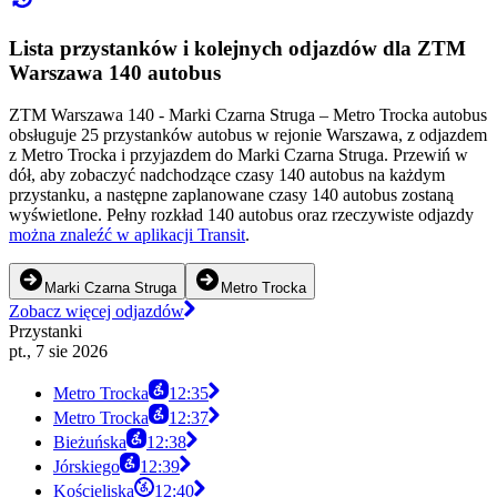
Lista przystanków i kolejnych odjazdów dla ZTM
Warszawa 140 autobus
ZTM Warszawa 140 - Marki Czarna Struga – Metro Trocka autobus
obsługuje 25 przystanków autobus w rejonie Warszawa, z odjazdem
z Metro Trocka i przyjazdem do Marki Czarna Struga. Przewiń w
dół, aby zobaczyć nadchodzące czasy 140 autobus na każdym
przystanku, a następne zaplanowane czasy 140 autobus zostaną
wyświetlone. Pełny rozkład 140 autobus oraz rzeczywiste odjazdy
można znaleźć w aplikacji Transit
.
Marki Czarna Struga
Metro Trocka
Zobacz więcej odjazdów
Przystanki
pt., 7 sie 2026
Metro Trocka
12:35
Metro Trocka
12:37
Bieżuńska
12:38
Jórskiego
12:39
Kościeliska
12:40