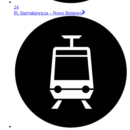
24
Pl. Starynkiewicza – Nowe Bemowo