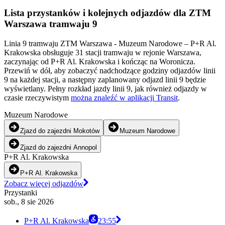
Lista przystanków i kolejnych odjazdów dla ZTM
Warszawa tramwaju 9
Linia 9 tramwaju ZTM Warszawa - Muzeum Narodowe – P+R Al.
Krakowska obsługuje 31 stacji tramwaju w rejonie Warszawa,
zaczynając od P+R Al. Krakowska i kończąc na Woronicza.
Przewiń w dół, aby zobaczyć nadchodzące godziny odjazdów linii
9 na każdej stacji, a następny zaplanowany odjazd linii 9 będzie
wyświetlany. Pełny rozkład jazdy linii 9, jak również odjazdy w
czasie rzeczywistym
można znaleźć w aplikacji Transit
.
Muzeum Narodowe
Zjazd do zajezdni Mokotów
Muzeum Narodowe
Zjazd do zajezdni Annopol
P+R Al. Krakowska
P+R Al. Krakowska
Zobacz więcej odjazdów
Przystanki
sob., 8 sie 2026
P+R Al. Krakowska
23:55