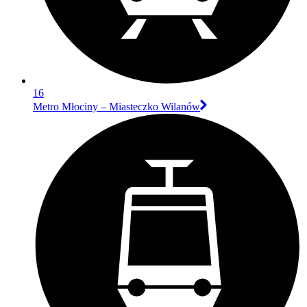
16
Metro Młociny – Miasteczko Wilanów