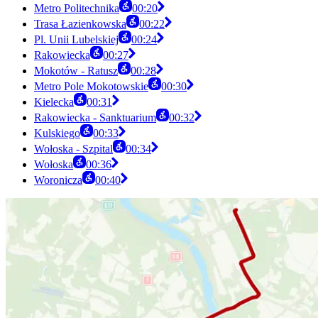
Metro Politechnika
00:20
Trasa Łazienkowska
00:22
Pl. Unii Lubelskiej
00:24
Rakowiecka
00:27
Mokotów - Ratusz
00:28
Metro Pole Mokotowskie
00:30
Kielecka
00:31
Rakowiecka - Sanktuarium
00:32
Kulskiego
00:33
Wołoska - Szpital
00:34
Wołoska
00:36
Woronicza
00:40