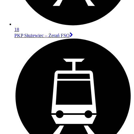
18
PKP Służewiec – Żerań FSO