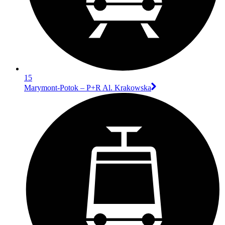
15
Marymont-Potok – P+R Al. Krakowska