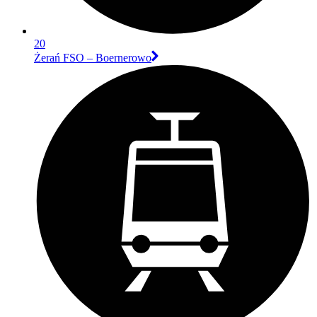
20
Żerań FSO – Boernerowo