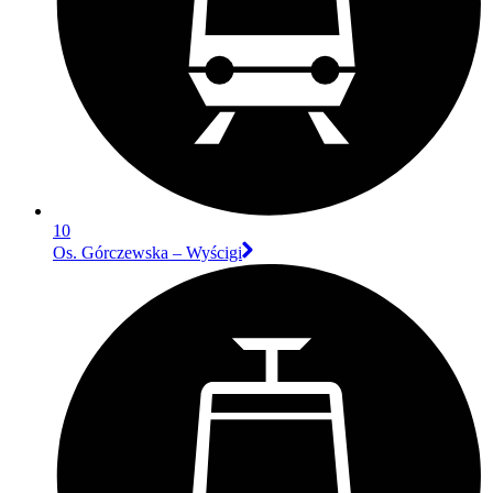
10
Os. Górczewska – Wyścigi