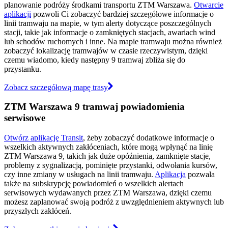
planowanie podróży środkami transportu ZTM Warszawa.
Otwarcie
aplikacji
pozwoli Ci zobaczyć bardziej szczegółowe informacje o
linii tramwaju na mapie, w tym alerty dotyczące poszczególnych
stacji, takie jak informacje o zamkniętych stacjach, awariach wind
lub schodów ruchomych i inne. Na mapie tramwaju można również
zobaczyć lokalizację tramwajów w czasie rzeczywistym, dzięki
czemu wiadomo, kiedy następny 9 tramwaj zbliża się do
przystanku.
Zobacz szczegółową mapę trasy
ZTM Warszawa 9 tramwaj powiadomienia
serwisowe
Otwórz aplikację Transit
, żeby zobaczyć dodatkowe informacje o
wszelkich aktywnych zakłóceniach, które mogą wpłynąć na linię
ZTM Warszawa 9, takich jak duże opóźnienia, zamknięte stacje,
problemy z sygnalizacją, pominięte przystanki, odwołania kursów,
czy inne zmiany w usługach na linii tramwaju.
Aplikacja
pozwala
także na subskrypcję powiadomień o wszelkich alertach
serwisowych wydawanych przez ZTM Warszawa, dzięki czemu
możesz zaplanować swoją podróż z uwzględnieniem aktywnych lub
przyszłych zakłóceń.