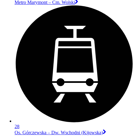
Metro Marymont – Cm. Wolski
28
Os. Górczewska – Dw. Wschodni (Kijowska)