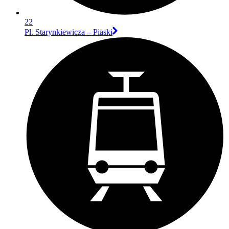
22
Pl. Starynkiewicza – Piaski