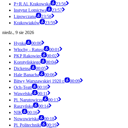
P+R Al. Krakowska
23:56
Instytut Lotnictwa
23:57
Lipowczana
23:58
Krakowiaków
23:59
niedz., 9 sie 2026
Hynka
00:00
Włochy - Ratusz
00:01
PKP Rakowiec
00:02
Korotyńskiego
00:04
Dickensa
00:05
Hale Banacha
00:06
Bitwy Warszawskiej 1920 r.
00:09
Och-Teatr
00:10
Wawelska
00:11
Pl. Narutowicza
00:13
Raszyńska
00:14
NIK
00:16
Nowowiejska
00:18
Pl. Politechniki
00:19