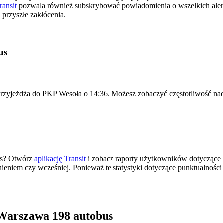
ransit
pozwala również subskrybować powiadomienia o wszelkich ale
przyszłe zakłócenia.
us
przyjeżdża do PKP Wesoła o 14:36. Możesz zobaczyć częstotliwość nad
as? Otwórz
aplikację Transit
i zobacz raporty użytkowników dotyczące 
źnieniem czy wcześniej. Ponieważ te statystyki dotyczące punktualnośc
Warszawa 198 autobus