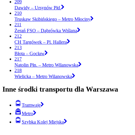
209
Dawidy – Ursynów Płd.
210
Truskaw Skibińskiego – Metro Młociny
211
Żerań FSO – Dąbrówka Wiślana
212
CH Targówek – Pl. Hallera
213
Błota – Gocław
217
Natolin Płn. – Metro Wilanowska
218
Wielicka – Metro Wilanowska
Inne środki transportu dla Warszawa
Tramwaje
Metro
Szybka Kolej Miejska