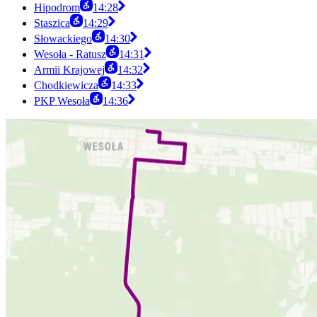
Hipodrom
14:28
Staszica
14:29
Słowackiego
14:30
Wesoła - Ratusz
14:31
Armii Krajowej
14:32
Chodkiewicza
14:33
PKP Wesoła
14:36