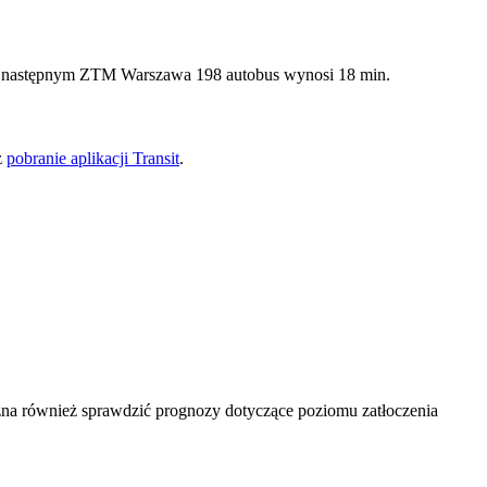
óży następnym ZTM Warszawa 198 autobus wynosi 18 min.
z
pobranie aplikacji Transit
.
na również sprawdzić prognozy dotyczące poziomu zatłoczenia