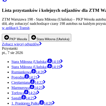
Lista przystanków i kolejnych odjazdów dla ZTM W
ZTM Warszawa 198 - Stara Miłosna (Ułańska) – PKP Wesoła autobus 
dół, aby zobaczyć nadchodzące czasy 198 autobus na każdym przysta
w aplikacji Transit
.
PKP Wesoła
Stara Miłosna (Ułańska)
Zobacz więcej odjazdów
Przystanki
pt., 7 sie 2026
Stara Miłosna (Ułańska)
14:18
Stara Miłosna (Ułańska)
14:19
Rumiankowa
14:20
Pogodna
14:21
Cieplarniana
14:22
Marmurowa
14:23
Torfowa
14:24
Sagalli
14:25
1. Praskiego Pułku
14:26