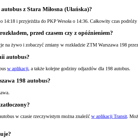
autobus z Stara Miłosna (Ułańska)?
ka) o 14:18 i przyjeżdża do PKP Wesoła o 14:36. Całkowity czas podr
rozkładem, przed czasem czy z opóźnieniem?
acje na żywo i zobaczyć zmiany w rozkładzie ZTM Warszawa 198 prze
ii autobus?
obus
w aplikacji
, a także kolejne godziny odjazdów dla 198 autobus.
rszawa 198 autobus?
zawa.
zatłoczony?
autobus w czasie rzeczywistym można znaleźć
w aplikacji Transit
. Moż
uje?