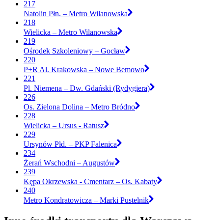
217
Natolin Płn. – Metro Wilanowska
218
Wielicka – Metro Wilanowska
219
Ośrodek Szkoleniowy – Gocław
220
P+R Al. Krakowska – Nowe Bemowo
221
Pl. Niemena – Dw. Gdański (Rydygiera)
226
Os. Zielona Dolina – Metro Bródno
228
Wielicka – Ursus - Ratusz
229
Ursynów Płd. – PKP Falenica
234
Żerań Wschodni – Augustów
239
Kępa Okrzewska - Cmentarz – Os. Kabaty
240
Metro Kondratowicza – Marki Pustelnik