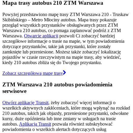
Mapa trasy autobus 210 ZTM Warszawa
Powyżej przedstawiono mapę trasy ZTM Warszawa 210 - Truskaw
Skibińskiego – Metro Młociny autobus. Mapa trasy pokazuje
przegląd wszystkich przystanków obsługiwanych przez ZTM
Warszawa 210 autobus, co pomaga zaplanować podróż z ZTM
Warszawa.
Otwarcie aplikacji
pozwoli Ci zobaczyć bardziej
szczegółowe informacje o trasie na mapie, w tym powiadomienia
dotyczące przystanków, takie jak przystanki, które zostały
zamknięte lub przeniesione. Możesz także zobaczyć lokalizację
pojazdów w czasie rzeczywistym na mapie trasy, aby wiedzieć,
kiedy 210 autobus zbliża się do Twojego przystanku.
Zobacz szczegółową mapę trasy
ZTM Warszawa 210 autobus powiadomienia
serwisowe
Otwórz aplikację Transit
, żeby zobaczyć więcej informacji o
wszelkich aktywnych zakłóceniach, które mogą wpłynąć na rozkład
210 autobus, takich jak objazdy, przeniesione przystanki, odwołane
kursy, duże opóźnienia lub inne zmiany w usługach na trasie
autobus.
Aplikacja Transit
pozwala również subskrybować
powiadomienia o wszelkich alertach dotyczących usług