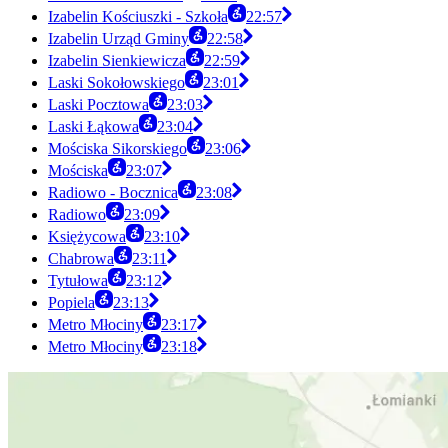
Izabelin Kościuszki - Szkoła
22:57
Izabelin Urząd Gminy
22:58
Izabelin Sienkiewicza
22:59
Laski Sokołowskiego
23:01
Laski Pocztowa
23:03
Laski Łąkowa
23:04
Mościska Sikorskiego
23:06
Mościska
23:07
Radiowo - Bocznica
23:08
Radiowo
23:09
Księżycowa
23:10
Chabrowa
23:11
Tytułowa
23:12
Popiela
23:13
Metro Młociny
23:17
Metro Młociny
23:18