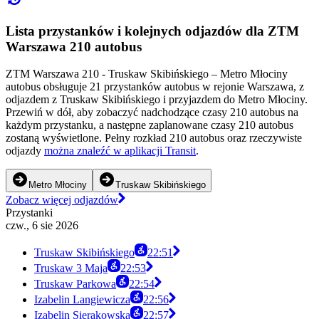
Lista przystanków i kolejnych odjazdów dla ZTM
Warszawa 210 autobus
ZTM Warszawa 210 - Truskaw Skibińskiego – Metro Młociny
autobus obsługuje 21 przystanków autobus w rejonie Warszawa, z
odjazdem z Truskaw Skibińskiego i przyjazdem do Metro Młociny.
Przewiń w dół, aby zobaczyć nadchodzące czasy 210 autobus na
każdym przystanku, a następne zaplanowane czasy 210 autobus
zostaną wyświetlone. Pełny rozkład 210 autobus oraz rzeczywiste
odjazdy
można znaleźć w aplikacji Transit
.
Metro Młociny
Truskaw Skibińskiego
Zobacz więcej odjazdów
Przystanki
czw., 6 sie 2026
Truskaw Skibińskiego
22:51
Truskaw 3 Maja
22:53
Truskaw Parkowa
22:54
Izabelin Langiewicza
22:56
Izabelin Sierakowska
22:57