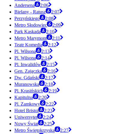
Andersena
2:06
Bielany - Ratusz
2:07
Perzyńskiego
2:08
Metro Słodowiec
2:09
Park Kaskada
2:10
Metro Marymont
2:11
Teatr Komedia
2:12
Pl. Wilsona
2:13
Pl. Wilsona
2:14
Pl. Inwalidów
2:15
Gen. Zajączka
2:16
Dw. Gdański
2:17
Muranowska
2:18
Pl. Krasińskich
2:19
Kapitulna
2:20
Pl. Zamkowy
2:22
Hotel Bristol
2:23
Uniwersytet
2:24
Nowy Świat
2:25
Metro Świętokrzyska
2:27