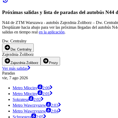
Próximas salidas y lista de paradas del autobús N4
N44 de ZTM Warszawa - autobús Zajezdnia Żoliborz – Dw. Centralny 
Desplázate hacia abajo para ver las próximas llegadas del autobús N4
salidas en tiempo real
en la aplicación
.
Dw. Centralny
Dw. Centralny
Zajezdnia Żoliborz
Zajezdnia Żoliborz
Prozy
Ver más salidas
Paradas
vie, 7 ago 2026
Metro Młociny
2:00
Metro Młociny
2:01
Sokratesa
2:02
Metro Wawrzyszew
2:03
Metro Wawrzyszew
2:04
Schroegera
2:05