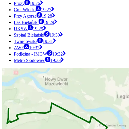
Prozy
19:26
Cm. Włoski
19:27
Przy Agorze
19:28
Las Bielański
19:29
UKSW
19:29
Szpital Bielański
19:30
Twardowska
19:31
AWF
19:32
Podleśna - IMGW
19:32
Metro Słodowiec
19:33