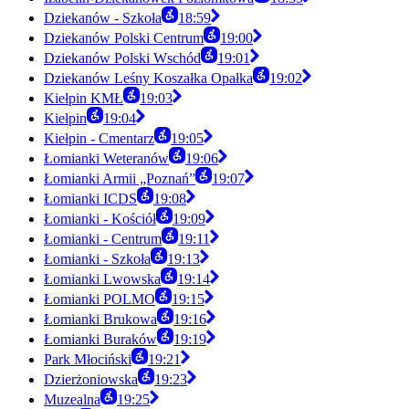
Dziekanów - Szkoła
18:59
Dziekanów Polski Centrum
19:00
Dziekanów Polski Wschód
19:01
Dziekanów Leśny Koszałka Opałka
19:02
Kiełpin KMŁ
19:03
Kiełpin
19:04
Kiełpin - Cmentarz
19:05
Łomianki Weteranów
19:06
Łomianki Armii „Poznań”
19:07
Łomianki ICDS
19:08
Łomianki - Kościół
19:09
Łomianki - Centrum
19:11
Łomianki - Szkoła
19:13
Łomianki Lwowska
19:14
Łomianki POLMO
19:15
Łomianki Brukowa
19:16
Łomianki Buraków
19:19
Park Młociński
19:21
Dzierżoniowska
19:23
Muzealna
19:25