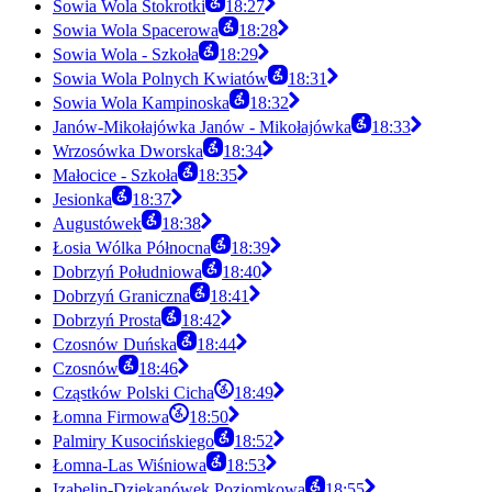
Sowia Wola Stokrotki
18:27
Sowia Wola Spacerowa
18:28
Sowia Wola - Szkoła
18:29
Sowia Wola Polnych Kwiatów
18:31
Sowia Wola Kampinoska
18:32
Janów-Mikołajówka Janów - Mikołajówka
18:33
Wrzosówka Dworska
18:34
Małocice - Szkoła
18:35
Jesionka
18:37
Augustówek
18:38
Łosia Wólka Północna
18:39
Dobrzyń Południowa
18:40
Dobrzyń Graniczna
18:41
Dobrzyń Prosta
18:42
Czosnów Duńska
18:44
Czosnów
18:46
Cząstków Polski Cicha
18:49
Łomna Firmowa
18:50
Palmiry Kusocińskiego
18:52
Łomna-Las Wiśniowa
18:53
Izabelin-Dziekanówek Poziomkowa
18:55