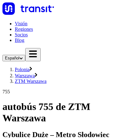
Visión
Regiones
Socios
Blog
Español
Polonia
Warszawa
ZTM Warszawa
755
autobús 755 de ZTM
Warszawa
Cybulice Duże – Metro Słodowiec