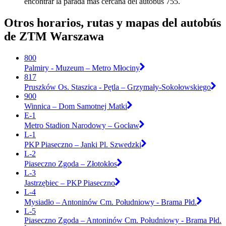
encontrar la parada más cercana del autobús 755.
Otros horarios, rutas y mapas del autobús
de ZTM Warszawa
800
Palmiry - Muzeum – Metro Młociny
817
Pruszków Os. Staszica - Pętla – Grzymały-Sokołowskiego
900
Winnica – Dom Samotnej Matki
E-1
Metro Stadion Narodowy – Gocław
L-1
PKP Piaseczno – Janki Pl. Szwedzki
L-2
Piaseczno Zgoda – Złotokłos
L-3
Jastrzębiec – PKP Piaseczno
L-4
Mysiadło – Antoninów Cm. Południowy - Brama Płd.
L-5
Piaseczno Zgoda – Antoninów Cm. Południowy - Brama Płd.