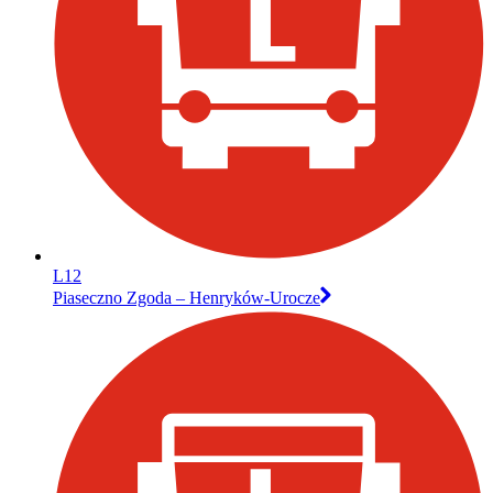
L12
Piaseczno Zgoda – Henryków-Urocze