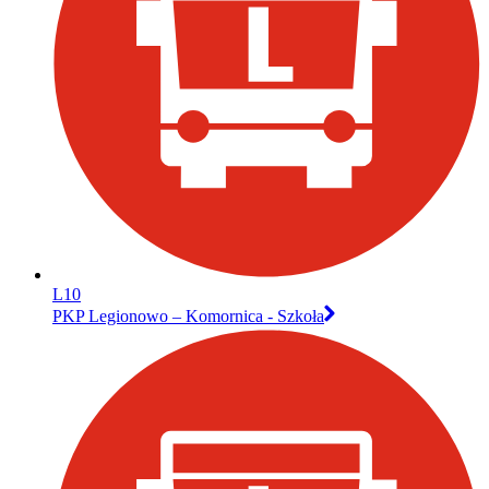
L10
PKP Legionowo – Komornica - Szkoła