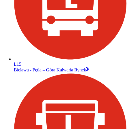
L15
Bielawa - Pętla – Góra Kalwaria Rynek