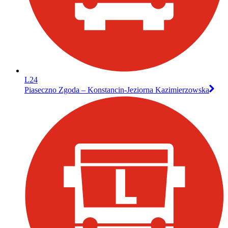
L24
Piaseczno Zgoda – Konstancin-Jeziorna Kazimierzowska