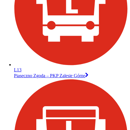
L13
Piaseczno Zgoda – PKP Zalesie Górne