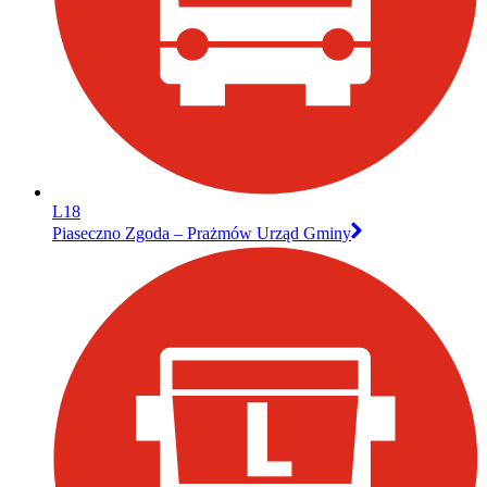
L18
Piaseczno Zgoda – Prażmów Urząd Gminy