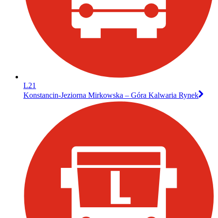
L21
Konstancin-Jeziorna Mirkowska – Góra Kalwaria Rynek