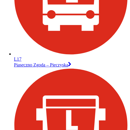
L17
Piaseczno Zgoda – Pieczyska