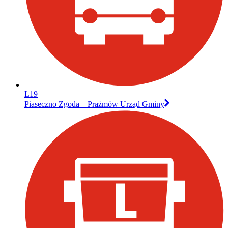
L19
Piaseczno Zgoda – Prażmów Urząd Gminy