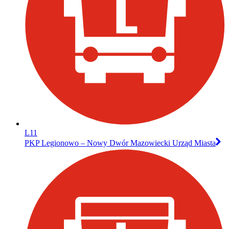
L11
PKP Legionowo – Nowy Dwór Mazowiecki Urząd Miasta