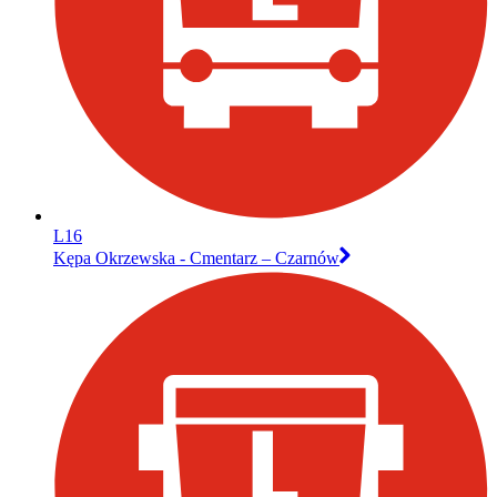
L16
Kępa Okrzewska - Cmentarz – Czarnów