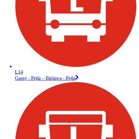
L14
Gassy - Pętla – Bielawa - Pętla