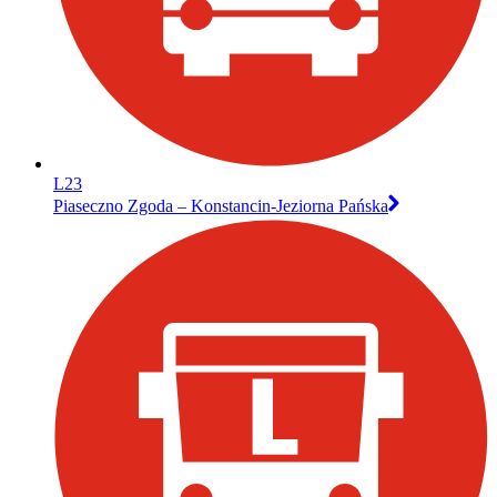
L23
Piaseczno Zgoda – Konstancin-Jeziorna Pańska