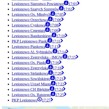
Legionowo Starostwo Powiatowe
17:01
Legionowo Szarych Szeregów
17:02
Legionowo Os. Młodych
17:05
Legionowo Orzechowa
17:06
Legionowo Cynkowa
17:08
Legionowo Cmentarz
17:09
Legionowo Bandurskiego
17:10
PKP Legionowo Piaski
17:11
Legionowo Piaskowa
17:13
Legionowo Al. Sybiraków
17:14
Legionowo Zegrzyńska - IMGW
17:15
Legionowo Os. Piaski
17:16
Legionowo Zegrzyńska
17:18
Legionowo Sielankowa
17:20
Legionowo Sowińskiego
17:21
Legionowo Urząd Miasta
17:22
Legionowo CH Błękitne
17:24
Legionowo Os. Batorego
17:25
PKP Legionowo
17:27