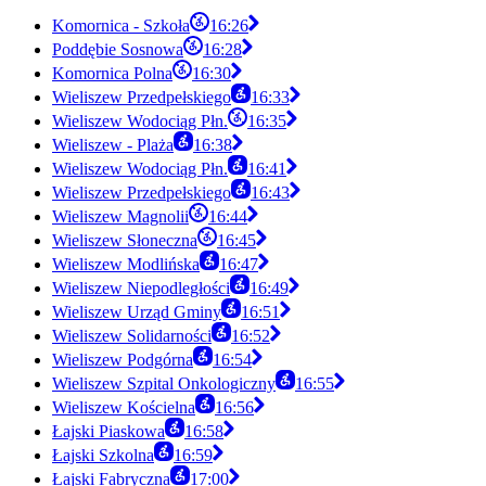
Komornica - Szkoła
16:26
Poddębie Sosnowa
16:28
Komornica Polna
16:30
Wieliszew Przedpełskiego
16:33
Wieliszew Wodociąg Płn.
16:35
Wieliszew - Plaża
16:38
Wieliszew Wodociąg Płn.
16:41
Wieliszew Przedpełskiego
16:43
Wieliszew Magnolii
16:44
Wieliszew Słoneczna
16:45
Wieliszew Modlińska
16:47
Wieliszew Niepodległości
16:49
Wieliszew Urząd Gminy
16:51
Wieliszew Solidarności
16:52
Wieliszew Podgórna
16:54
Wieliszew Szpital Onkologiczny
16:55
Wieliszew Kościelna
16:56
Łajski Piaskowa
16:58
Łajski Szkolna
16:59
Łajski Fabryczna
17:00