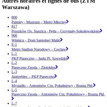
Autres horaires et lignes de bus (ZTM
Warszawa)
800
Palmiry - Muzeum – Metro Młociny
817
Pruszków Os. Staszica - Pętla – Grzymały-Sokołowskiego
900
Winnica – Dom Samotnej Matki
E-1
Metro Stadion Narodowy – Gocław
L-1
PKP Piaseczno – Janki Pl. Szwedzki
L-2
Piaseczno Zgoda – Złotokłos
L-3
Jastrzębiec – PKP Piaseczno
L-4
Mysiadło – Antoninów Cm. Południowy - Brama Płd.
L-5
Piaseczno Zgoda – Antoninów Cm. Południowy - Brama Płd.
L-7