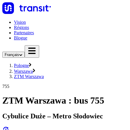
Vision
Régions
Partenaires
Blogue
Français
Pologne
Warszawa
ZTM Warszawa
755
ZTM Warszawa : bus 755
Cybulice Duże – Metro Słodowiec