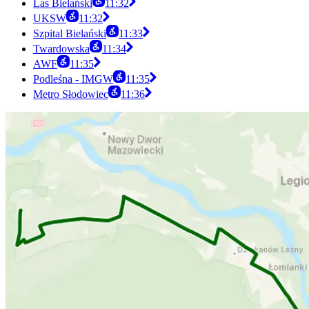
Las Bielański
11:32
UKSW
11:32
Szpital Bielański
11:33
Twardowska
11:34
AWF
11:35
Podleśna - IMGW
11:35
Metro Słodowiec
11:36