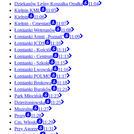
Dziekanów Leśny Koszałka Opałka
11:04
Kiełpin KMŁ
11:05
Kiełpin
11:06
Kiełpin - Cmentarz
11:07
Łomianki Weteranów
11:08
Łomianki Armii „Poznań”
11:09
Łomianki ICDS
11:10
Łomianki - Kościół
11:11
Łomianki - Centrum
11:13
Łomianki - Szkoła
11:15
Łomianki Lwowska
11:16
Łomianki POLMO
11:17
Łomianki Brukowa
11:18
Łomianki Buraków
11:21
Park Młociński
11:23
Dzierżoniowska
11:25
Muzealna
11:27
Prozy
11:28
Cm. Włoski
11:29
Przy Agorze
11:31