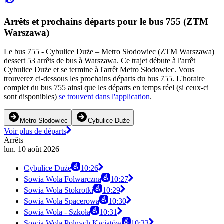
Arrêts et prochains départs pour le bus 755 (ZTM
Warszawa)
Le bus 755 - Cybulice Duże – Metro Słodowiec (ZTM Warszawa)
dessert 53 arrêts de bus à Warszawa. Ce trajet débute à l'arrêt
Cybulice Duże et se termine à l'arrêt Metro Słodowiec. Vous
trouverez ci-dessous les prochains départs du bus 755. L'horaire
complet du bus 755 ainsi que les départs en temps réel (si ceux-ci
sont disponibles)
se trouvent dans l'application
.
Metro Słodowiec
Cybulice Duże
Voir plus de départs
Arrêts
lun. 10 août 2026
Cybulice Duże
10:26
Sowia Wola Folwarczna
10:27
Sowia Wola Stokrotki
10:29
Sowia Wola Spacerowa
10:30
Sowia Wola - Szkoła
10:31
Sowia Wola Polnych Kwiatów
10:33