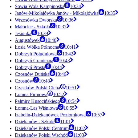
Sowia Wola Kampinoska
10:34
Janów-Mikołajówka Janów - Mikołajówka
10:35
Wrzosówka Dworska
10:36
Małocice - Szkoła
10:37
Jesionka
10:39
Augustówek
10:40
Łosia Wólka Północna
10:41
Dobrzyń Południowa
10:42
Dobrzyń Graniczna
10:43
Dobrzyń Prosta
10:44
Czosnów Duńska
10:46
Czosnów
10:48
Cząstków Polski Cicha
10:51
Łomna Firmowa
10:52
Palmiry Kusocińskiego
10:54
Łomna-Las Wiśniowa
10:55
Izabelin-Dziekanówek Poziomkowa
10:57
Dziekanów - Szkoła
11:01
Dziekanów Polski Centrum
11:02
Dziekanów Polski Wschód
11:03