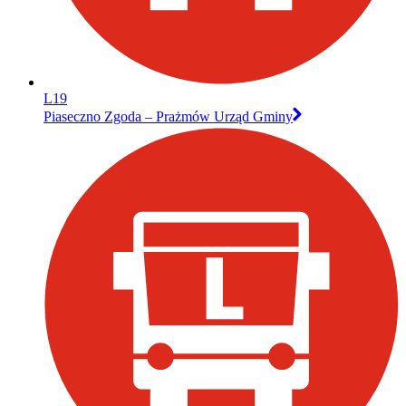
L19
Piaseczno Zgoda – Prażmów Urząd Gminy