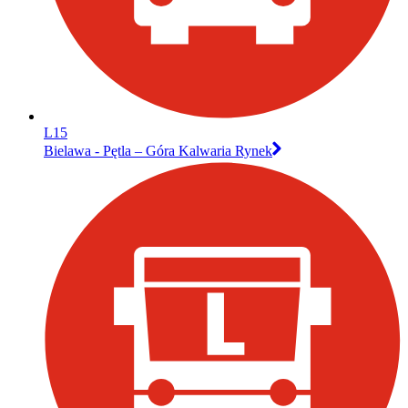
L15
Bielawa - Pętla – Góra Kalwaria Rynek