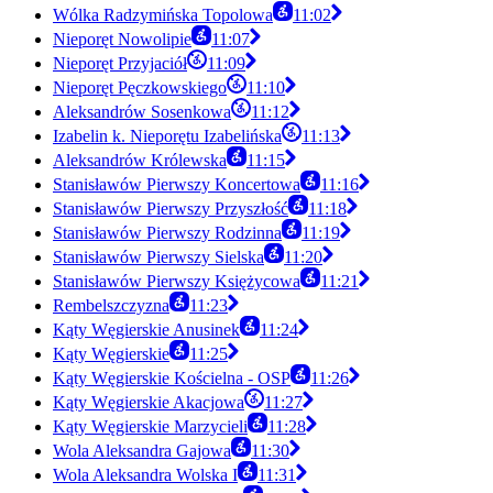
Wólka Radzymińska Topolowa
11:02
Nieporęt Nowolipie
11:07
Nieporęt Przyjaciół
11:09
Nieporęt Pęczkowskiego
11:10
Aleksandrów Sosenkowa
11:12
Izabelin k. Nieporętu Izabelińska
11:13
Aleksandrów Królewska
11:15
Stanisławów Pierwszy Koncertowa
11:16
Stanisławów Pierwszy Przyszłość
11:18
Stanisławów Pierwszy Rodzinna
11:19
Stanisławów Pierwszy Sielska
11:20
Stanisławów Pierwszy Księżycowa
11:21
Rembelszczyzna
11:23
Kąty Węgierskie Anusinek
11:24
Kąty Węgierskie
11:25
Kąty Węgierskie Kościelna - OSP
11:26
Kąty Węgierskie Akacjowa
11:27
Kąty Węgierskie Marzycieli
11:28
Wola Aleksandra Gajowa
11:30
Wola Aleksandra Wolska I
11:31