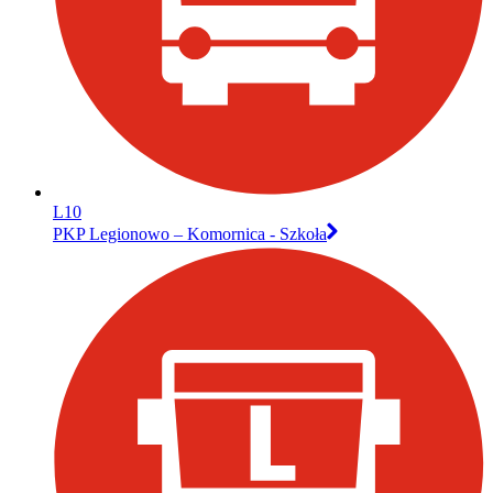
L10
PKP Legionowo – Komornica - Szkoła