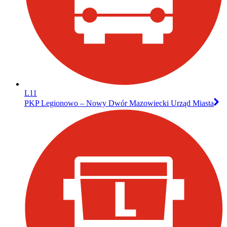
L11
PKP Legionowo – Nowy Dwór Mazowiecki Urząd Miasta