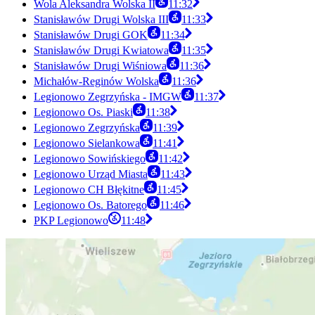
Wola Aleksandra Wolska II
11:32
Stanisławów Drugi Wolska III
11:33
Stanisławów Drugi GOK
11:34
Stanisławów Drugi Kwiatowa
11:35
Stanisławów Drugi Wiśniowa
11:36
Michałów-Reginów Wolska
11:36
Legionowo Zegrzyńska - IMGW
11:37
Legionowo Os. Piaski
11:38
Legionowo Zegrzyńska
11:39
Legionowo Sielankowa
11:41
Legionowo Sowińskiego
11:42
Legionowo Urząd Miasta
11:43
Legionowo CH Błękitne
11:45
Legionowo Os. Batorego
11:46
PKP Legionowo
11:48