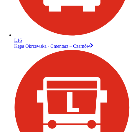
L16
Kępa Okrzewska - Cmentarz – Czarnów