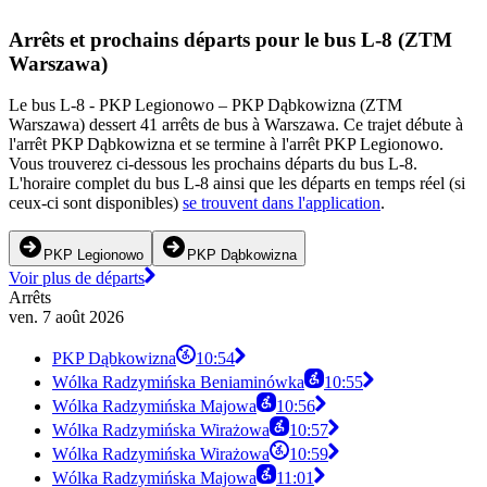
Arrêts et prochains départs pour le bus L-8 (ZTM
Warszawa)
Le bus L-8 - PKP Legionowo – PKP Dąbkowizna (ZTM
Warszawa) dessert 41 arrêts de bus à Warszawa. Ce trajet débute à
l'arrêt PKP Dąbkowizna et se termine à l'arrêt PKP Legionowo.
Vous trouverez ci-dessous les prochains départs du bus L-8.
L'horaire complet du bus L-8 ainsi que les départs en temps réel (si
ceux-ci sont disponibles)
se trouvent dans l'application
.
PKP Legionowo
PKP Dąbkowizna
Voir plus de départs
Arrêts
ven. 7 août 2026
PKP Dąbkowizna
10:54
Wólka Radzymińska Beniaminówka
10:55
Wólka Radzymińska Majowa
10:56
Wólka Radzymińska Wirażowa
10:57
Wólka Radzymińska Wirażowa
10:59
Wólka Radzymińska Majowa
11:01