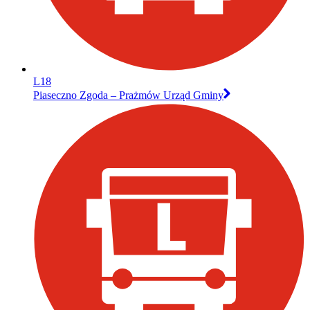
L18
Piaseczno Zgoda – Prażmów Urząd Gminy