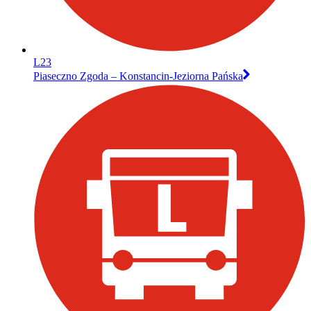
L23
Piaseczno Zgoda – Konstancin-Jeziorna Pańska