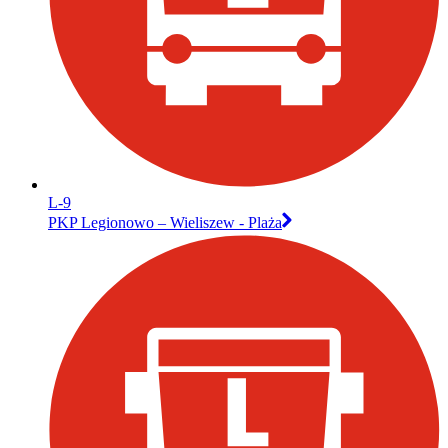
L-9
PKP Legionowo – Wieliszew - Plaża