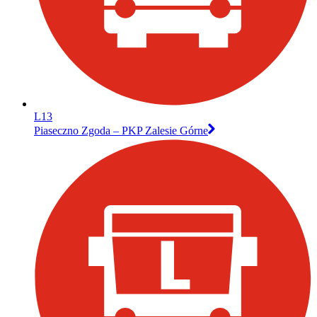
L13
Piaseczno Zgoda – PKP Zalesie Górne