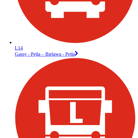
L14
Gassy - Pętla – Bielawa - Pętla