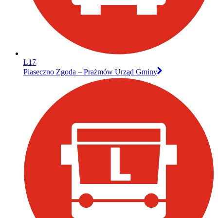
L17
Piaseczno Zgoda – Prażmów Urząd Gminy