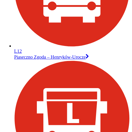
L12
Piaseczno Zgoda – Henryków-Urocze