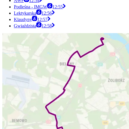
AWF
12:54
Podleśna - IMGW
12:55
Lektykarska
12:56
Klaudyny
12:57
Gwiaździsta
12:58