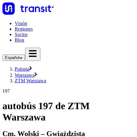
Visión
Regiones
Socios
Blog
Español
Polonia
Warszawa
ZTM Warszawa
197
autobús 197 de ZTM
Warszawa
Cm. Wolski – Gwiaździsta