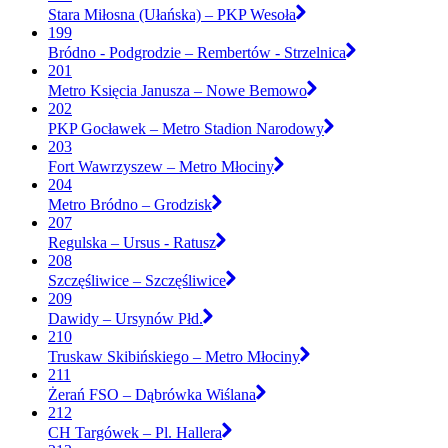
Stara Miłosna (Ułańska) – PKP Wesoła
199
Bródno - Podgrodzie – Rembertów - Strzelnica
201
Metro Księcia Janusza – Nowe Bemowo
202
PKP Gocławek – Metro Stadion Narodowy
203
Fort Wawrzyszew – Metro Młociny
204
Metro Bródno – Grodzisk
207
Regulska – Ursus - Ratusz
208
Szczęśliwice – Szczęśliwice
209
Dawidy – Ursynów Płd.
210
Truskaw Skibińskiego – Metro Młociny
211
Żerań FSO – Dąbrówka Wiślana
212
CH Targówek – Pl. Hallera