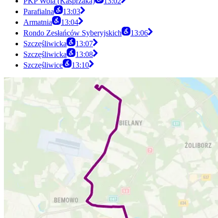
PKP Wola (Kasprzaka)
13:02
Parafialna
13:03
Armatnia
13:04
Rondo Zesłańców Syberyjskich
13:06
Szczęśliwicka
13:07
Szczęśliwicka
13:08
Szczęśliwice
13:10