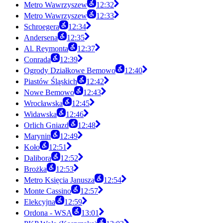
Metro Wawrzyszew
12:32
Metro Wawrzyszew
12:33
Schroegera
12:34
Andersena
12:35
Al. Reymonta
12:37
Conrada
12:39
Ogrody Działkowe Bemowo
12:40
Piastów Śląskich
12:42
Nowe Bemowo
12:43
Wrocławska
12:45
Widawska
12:46
Orlich Gniazd
12:48
Marynin
12:49
Koło
12:51
Dalibora
12:52
Brożka
12:53
Metro Księcia Janusza
12:54
Monte Cassino
12:57
Elekcyjna
12:59
Ordona - WSA
13:01