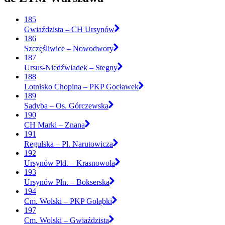
185
Gwiaździsta – CH Ursynów
186
Szczęśliwice – Nowodwory
187
Ursus-Niedźwiadek – Stegny
188
Lotnisko Chopina – PKP Gocławek
189
Sadyba – Os. Górczewska
190
CH Marki – Znana
191
Regulska – Pl. Narutowicza
192
Ursynów Płd. – Krasnowola
193
Ursynów Płn. – Bokserska
194
Cm. Wolski – PKP Gołąbki
197
Cm. Wolski – Gwiaździsta