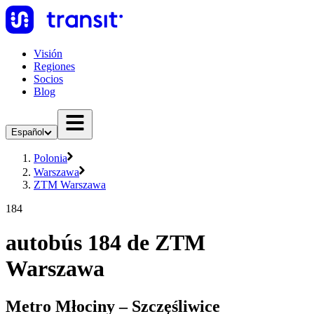
Visión
Regiones
Socios
Blog
Español
Polonia
Warszawa
ZTM Warszawa
184
autobús 184 de ZTM
Warszawa
Metro Młociny – Szczęśliwice