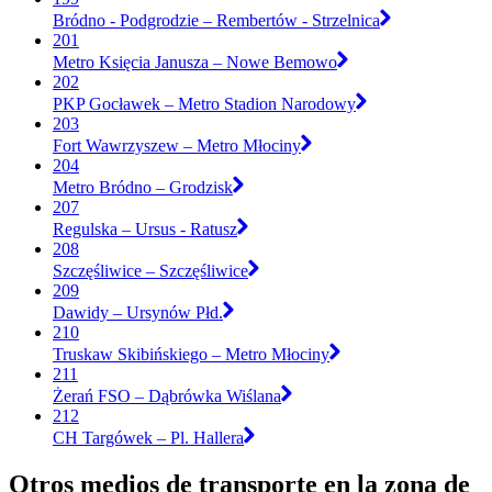
Bródno - Podgrodzie – Rembertów - Strzelnica
201
Metro Księcia Janusza – Nowe Bemowo
202
PKP Gocławek – Metro Stadion Narodowy
203
Fort Wawrzyszew – Metro Młociny
204
Metro Bródno – Grodzisk
207
Regulska – Ursus - Ratusz
208
Szczęśliwice – Szczęśliwice
209
Dawidy – Ursynów Płd.
210
Truskaw Skibińskiego – Metro Młociny
211
Żerań FSO – Dąbrówka Wiślana
212
CH Targówek – Pl. Hallera
Otros medios de transporte en la zona de