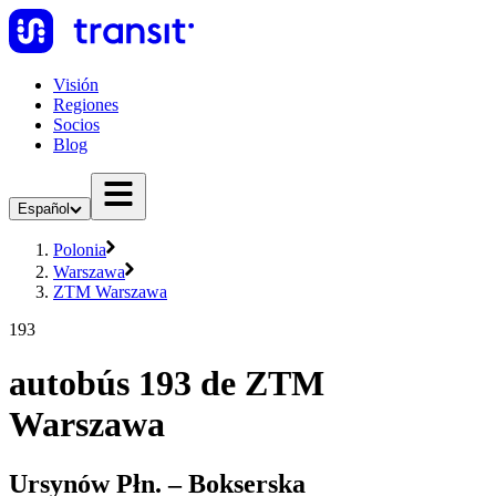
Visión
Regiones
Socios
Blog
Español
Polonia
Warszawa
ZTM Warszawa
193
autobús 193 de ZTM
Warszawa
Ursynów Płn. – Bokserska