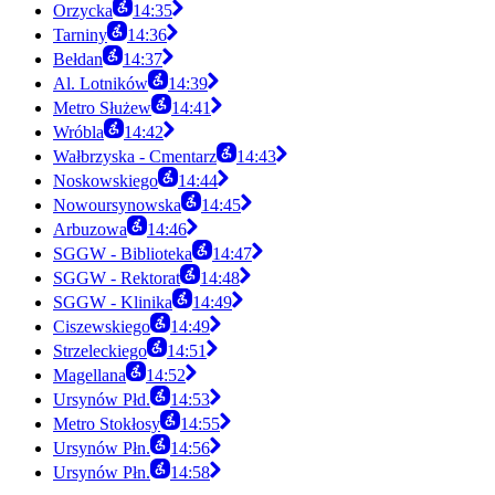
Orzycka
14:35
Tarniny
14:36
Bełdan
14:37
Al. Lotników
14:39
Metro Służew
14:41
Wróbla
14:42
Wałbrzyska - Cmentarz
14:43
Noskowskiego
14:44
Nowoursynowska
14:45
Arbuzowa
14:46
SGGW - Biblioteka
14:47
SGGW - Rektorat
14:48
SGGW - Klinika
14:49
Ciszewskiego
14:49
Strzeleckiego
14:51
Magellana
14:52
Ursynów Płd.
14:53
Metro Stokłosy
14:55
Ursynów Płn.
14:56
Ursynów Płn.
14:58