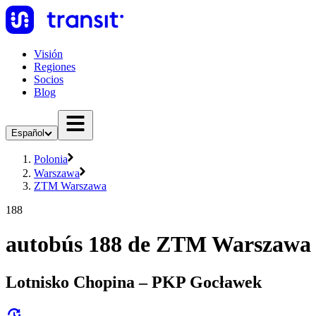
Visión
Regiones
Socios
Blog
Español
Polonia
Warszawa
ZTM Warszawa
188
autobús 188 de ZTM Warszawa
Lotnisko Chopina – PKP Gocławek