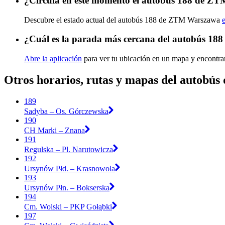
¿Circula en este momento el autobús 188 de Z
Descubre el estado actual del autobús 188 de ZTM Warszawa
¿Cuál es la parada más cercana del autobús 1
Abre la aplicación
para ver tu ubicación en un mapa y encontra
Otros horarios, rutas y mapas del autob
189
Sadyba – Os. Górczewska
190
CH Marki – Znana
191
Regulska – Pl. Narutowicza
192
Ursynów Płd. – Krasnowola
193
Ursynów Płn. – Bokserska
194
Cm. Wolski – PKP Gołąbki
197