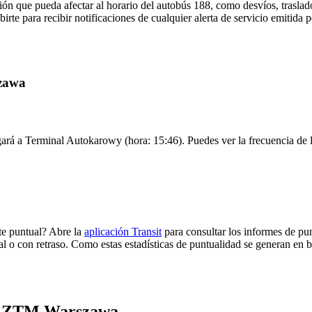
ón que pueda afectar al horario del autobús 188, como desvíos, traslado
birte para recibir notificaciones de cualquier alerta de servicio emiti
szawa
rá a Terminal Autokarowy (hora: 15:46). Puedes ver la frecuencia de lo
e puntual? Abre la
aplicación Transit
para consultar los informes de pun
al o con retraso. Como estas estadísticas de puntualidad se generan en ba
 de ZTM Warszawa