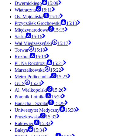
Dwernickiego
15:09
Wiatraczna
15:11
Os. Majdańska
15:12
Przyczółek Grochowski
15:13
Międzynarodowa
15:15
Saska
15:16
Wał Miedzeszyński
15:17
Torwar
15:18
Rozbrat
15:19
Pl. Na Rozdrożu
15:21
Marszałkowska
15:22
Metro Politechnika
15:23
GUS
15:24
Al. Wielkopolski
15:26
Pomnik Lotnika
15:28
Banacha - Szpital
15:29
Uniwersytet Medyczny
15:30
Pruszkowska
15:32
Rakowiec
15:33
Baleya
15:34