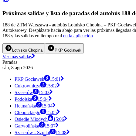
Próximas salidas y lista de paradas del autobús 18
188 de ZTM Warszawa - autobús Lotnisko Chopina – PKP Gocławek da
Autokarowy. Desplázate hacia abajo para ver las próximas llegadas de
188 y las salidas en tiempo real
en la aplicación
.
Lotnisko Chopina
PKP Gocławek
Ver más salidas
Paradas
sáb, 8 ago 2026
PKP Gocławek
15:01
Cukrownicza
15:02
Szaserów
15:03
Podolska
15:04
Hetmańska
15:04
Chłopickiego
15:05
Osiedle Młodych
15:06
Garwolińska
15:07
Szaserów - Szpital
15:08