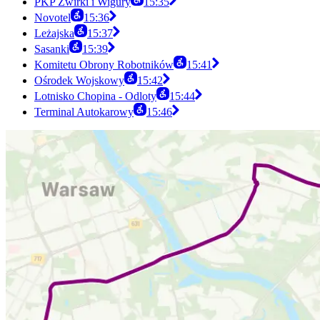
PKP Żwirki i Wigury
15:35
Novotel
15:36
Leżajska
15:37
Sasanki
15:39
Komitetu Obrony Robotników
15:41
Ośrodek Wojskowy
15:42
Lotnisko Chopina - Odloty
15:44
Terminal Autokarowy
15:46