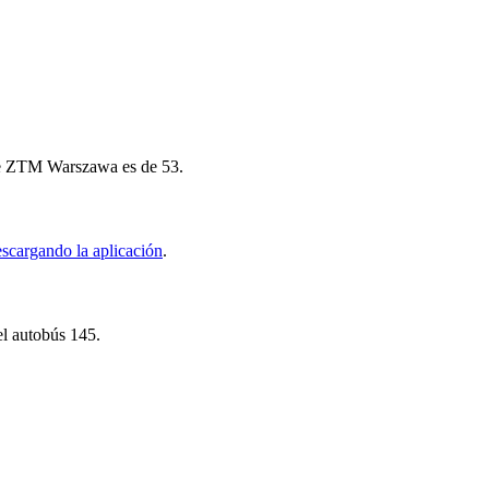
 de ZTM Warszawa es de 53.
scargando la aplicación
.
el autobús 145.