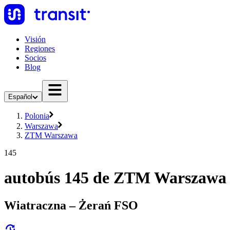
Visión
Regiones
Socios
Blog
Español
Polonia
Warszawa
ZTM Warszawa
145
autobús 145 de ZTM Warszawa
Wiatraczna – Żerań FSO