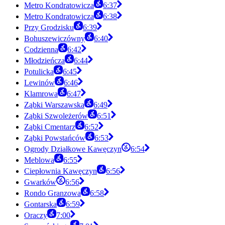
Metro Kondratowicza
6:37
Metro Kondratowicza
6:38
Przy Grodzisku
6:39
Bohuszewiczówny
6:40
Codzienna
6:42
Młodzieńcza
6:44
Potulicka
6:45
Lewinów
6:46
Klamrowa
6:47
Ząbki Warszawska
6:49
Ząbki Szwoleżerów
6:51
Ząbki Cmentarz
6:52
Ząbki Powstańców
6:53
Ogrody Działkowe Kawęczyn
6:54
Meblowa
6:55
Ciepłownia Kawęczyn
6:56
Gwarków
6:56
Rondo Granzowa
6:58
Gontarska
6:59
Oraczy
7:00