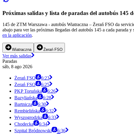
Próximas salidas y lista de paradas del autobús 14
145 de ZTM Warszawa - autobús Wiatraczna – Żerań FSO da servicio 
abajo para ver las próximas llegadas del autobús 145 a cada parada y 
en la aplicación
.
Wiatraczna
Żerań FSO
Ver más salidas
Paradas
sáb, 8 ago 2026
Żerań FSO
6:23
Żerań FSO
6:25
PKP Toruńska
6:26
Bazyliańska
6:28
Bartnicza
6:30
Rembielińska
6:32
Wyszogrodzka
6:33
Chodecka
6:34
Szpital Bródnowski
6:36