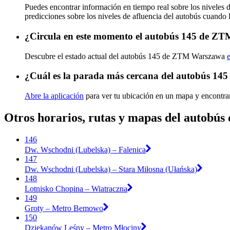
Puedes encontrar información en tiempo real sobre los nivele
predicciones sobre los niveles de afluencia del autobús cuando 
¿Circula en este momento el autobús 145 de Z
Descubre el estado actual del autobús 145 de ZTM Warszawa
¿Cuál es la parada más cercana del autobús 1
Abre la aplicación
para ver tu ubicación en un mapa y encontra
Otros horarios, rutas y mapas del autob
146
Dw. Wschodni (Lubelska) – Falenica
147
Dw. Wschodni (Lubelska) – Stara Miłosna (Ułańska)
148
Lotnisko Chopina – Wiatraczna
149
Groty – Metro Bemowo
150
Dziekanów Leśny – Metro Młociny