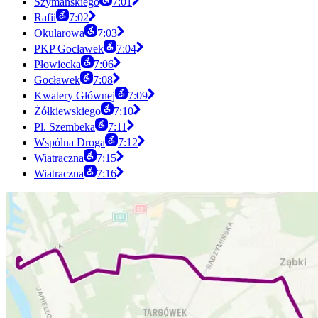
Szymańskiego
7:01
Rafii
7:02
Okularowa
7:03
PKP Gocławek
7:04
Płowiecka
7:06
Gocławek
7:08
Kwatery Głównej
7:09
Żółkiewskiego
7:10
Pl. Szembeka
7:11
Wspólna Droga
7:12
Wiatraczna
7:15
Wiatraczna
7:16