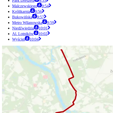
Park Dreszera
9:53
Malczewskiego
9:54
Królikarnia
9:56
Bukowińska
9:57
Metro Wilanowska
9:59
Niedźwiedzia
10:01
Al. Lotników
10:02
Wyścigi
10:04