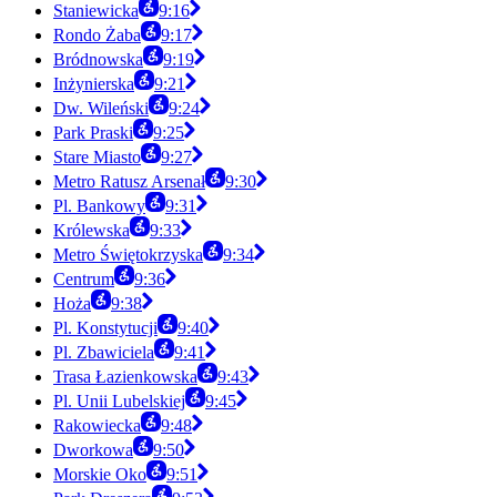
Staniewicka
9:16
Rondo Żaba
9:17
Bródnowska
9:19
Inżynierska
9:21
Dw. Wileński
9:24
Park Praski
9:25
Stare Miasto
9:27
Metro Ratusz Arsenał
9:30
Pl. Bankowy
9:31
Królewska
9:33
Metro Świętokrzyska
9:34
Centrum
9:36
Hoża
9:38
Pl. Konstytucji
9:40
Pl. Zbawiciela
9:41
Trasa Łazienkowska
9:43
Pl. Unii Lubelskiej
9:45
Rakowiecka
9:48
Dworkowa
9:50
Morskie Oko
9:51