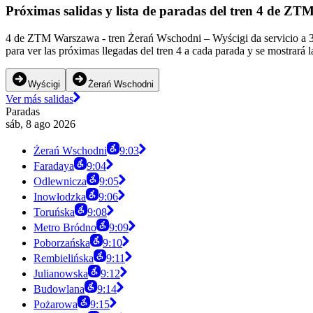
Próximas salidas y lista de paradas del tren 4 de Z
4 de ZTM Warszawa - tren Żerań Wschodni – Wyścigi da servicio a 39
para ver las próximas llegadas del tren 4 a cada parada y se mostrará 
Wyścigi
Żerań Wschodni
Ver más salidas
Paradas
sáb, 8 ago 2026
Żerań Wschodni
9:03
Faradaya
9:04
Odlewnicza
9:05
Inowłodzka
9:06
Toruńska
9:08
Metro Bródno
9:09
Poborzańska
9:10
Rembielińska
9:11
Julianowska
9:12
Budowlana
9:14
Pożarowa
9:15