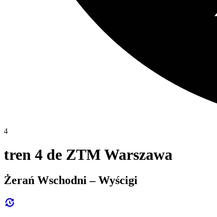
4
tren 4 de ZTM Warszawa
Żerań Wschodni – Wyścigi