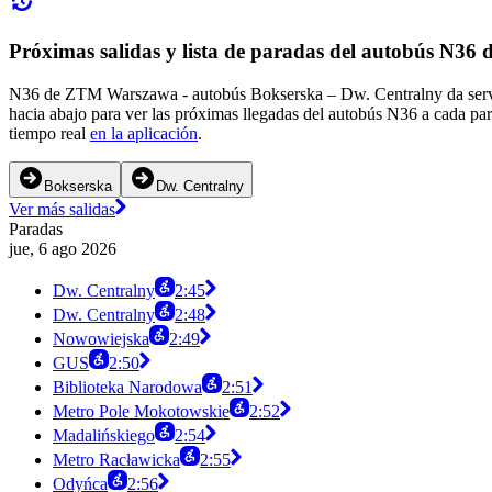
Próximas salidas y lista de paradas del autobús N3
N36 de ZTM Warszawa - autobús Bokserska – Dw. Centralny da servic
hacia abajo para ver las próximas llegadas del autobús N36 a cada pa
tiempo real
en la aplicación
.
Bokserska
Dw. Centralny
Ver más salidas
Paradas
jue, 6 ago 2026
Dw. Centralny
2:45
Dw. Centralny
2:48
Nowowiejska
2:49
GUS
2:50
Biblioteka Narodowa
2:51
Metro Pole Mokotowskie
2:52
Madalińskiego
2:54
Metro Racławicka
2:55
Odyńca
2:56