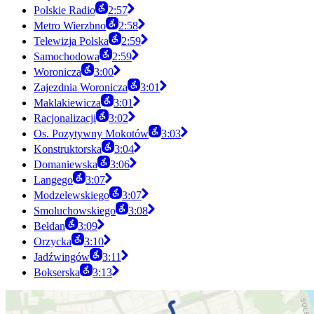
Polskie Radio
2:57
Metro Wierzbno
2:58
Telewizja Polska
2:59
Samochodowa
2:59
Woronicza
3:00
Zajezdnia Woronicza
3:01
Maklakiewicza
3:01
Racjonalizacji
3:02
Os. Pozytywny Mokotów
3:03
Konstruktorska
3:04
Domaniewska
3:06
Langego
3:07
Modzelewskiego
3:07
Smoluchowskiego
3:08
Bełdan
3:09
Orzycka
3:10
Jadźwingów
3:11
Bokserska
3:13