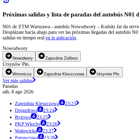
Próximas salidas y lista de paradas del autobús N0
N01 de ZTM Warszawa - autobús Nowodwory – Koński Jar da servicio
Desplázate hacia abajo para ver las próximas llegadas del autobús N0
salidas en tiempo real
en la aplicación
.
Nowodwory
Nowodwory
Zajezdnia Żoliborz
Ursynów Płn.
Woronicza
Zajezdnia Kleszczowa
Ursynów Płn.
Ver más salidas
Paradas
sáb, 8 ago 2026
Zajezdnia Kleszczowa
23:23
Dojazdowa
23:24
Ryżowa
23:25
PKP Włochy
23:26
Wałowicka
23:27
Parowcowa
23:28