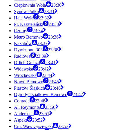
Ciepłownia Wola
23:30
Synów Pułku
23:31
Hala Wola
23:32
Pl. Kasztelański
23:33
Czumy
23:34
Metro Bemowo
23:36
Kazubów
23:37
Dywizjonu 303
23:38
Radiowa
23:39
Orlich Gniazd
23:41
Widawska
23:42
Wrocławska
23:44
Nowe Bemowo
23:45
Piastów Śląskich
23:46
Ogrody Działkowe Bemowo
23:47
Conrada
23:48
Al. Reymonta
23:50
Andersena
23:51
Aspekt
23:52
Cm. Wawrzyszewski
23:53