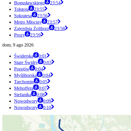
Bogusławskiego
23:54
Tołstoja
23:55
Sokratesa
23:56
Metro Młociny
23:57
Zajezdnia Żoliborz
23:58
Prozy
23:59
dom, 9 ago 2026
Świderska
0:01
Stare Świdry
0:03
Porajów
0:04
Myśliborska
0:04
Tarchomin
0:05
Mehoffera
0:07
Stefanika
0:08
Nowodwory
0:09
Nowodwory
0:10