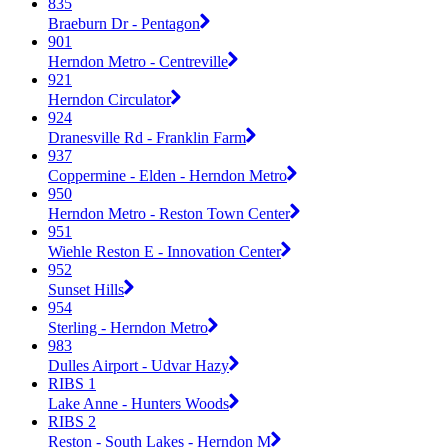
835
Braeburn Dr - Pentagon
901
Herndon Metro - Centreville
921
Herndon Circulator
924
Dranesville Rd - Franklin Farm
937
Coppermine - Elden - Herndon Metro
950
Herndon Metro - Reston Town Center
951
Wiehle Reston E - Innovation Center
952
Sunset Hills
954
Sterling - Herndon Metro
983
Dulles Airport - Udvar Hazy
RIBS 1
Lake Anne - Hunters Woods
RIBS 2
Reston - South Lakes - Herndon M