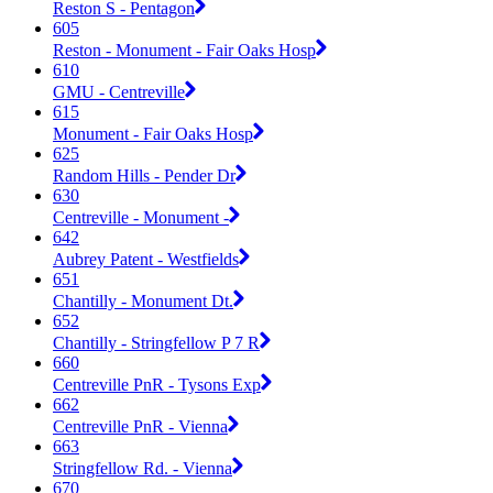
Reston S - Pentagon
605
Reston - Monument - Fair Oaks Hosp
610
GMU - Centreville
615
Monument - Fair Oaks Hosp
625
Random Hills - Pender Dr
630
Centreville - Monument -
642
Aubrey Patent - Westfields
651
Chantilly - Monument Dt.
652
Chantilly - Stringfellow P 7 R
660
Centreville PnR - Tysons Exp
662
Centreville PnR - Vienna
663
Stringfellow Rd. - Vienna
670