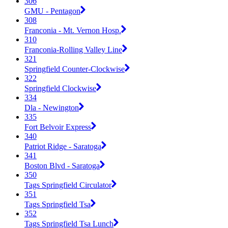
306
GMU - Pentagon
308
Franconia - Mt. Vernon Hosp.
310
Franconia-Rolling Valley Line
321
Springfield Counter-Clockwise
322
Springfield Clockwise
334
Dla - Newington
335
Fort Belvoir Express
340
Patriot Ridge - Saratoga
341
Boston Blvd - Saratoga
350
Tags Springfield Circulator
351
Tags Springfield Tsa
352
Tags Springfield Tsa Lunch