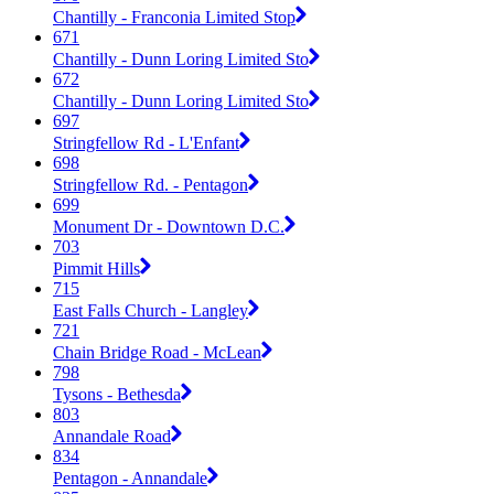
Chantilly - Franconia Limited Stop
671
Chantilly - Dunn Loring Limited Sto
672
Chantilly - Dunn Loring Limited Sto
697
Stringfellow Rd - L'Enfant
698
Stringfellow Rd. - Pentagon
699
Monument Dr - Downtown D.C.
703
Pimmit Hills
715
East Falls Church - Langley
721
Chain Bridge Road - McLean
798
Tysons - Bethesda
803
Annandale Road
834
Pentagon - Annandale