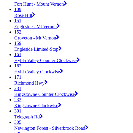
Fort Hunt - Mount Vernon
109
Rose Hill
151
Engleside - Mt Vernon
152
Groveton - Mt Vernon
159
Engleside Limited-Stop
161
Hybla Valley Counter-Clockwise
162
Hybla Valley Clockwise
171
Richmond Hwy
231
Kingstowne Counter-Clockwise
232
Kingstowne Clockwise
301
Telegraph Rd
305
Newington Forest - Silverbrook Road