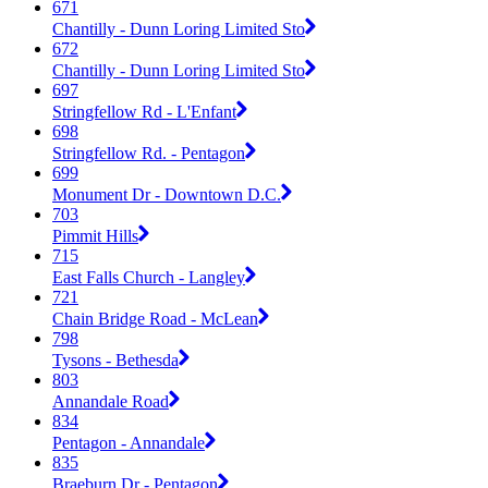
671
Chantilly - Dunn Loring Limited Sto
672
Chantilly - Dunn Loring Limited Sto
697
Stringfellow Rd - L'Enfant
698
Stringfellow Rd. - Pentagon
699
Monument Dr - Downtown D.C.
703
Pimmit Hills
715
East Falls Church - Langley
721
Chain Bridge Road - McLean
798
Tysons - Bethesda
803
Annandale Road
834
Pentagon - Annandale
835
Braeburn Dr - Pentagon