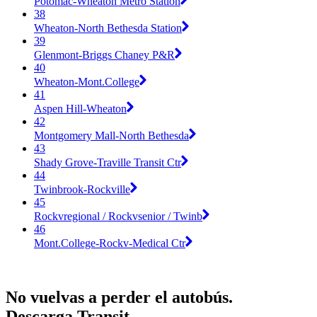
Potomac-Wheaton Metro Station
38
Wheaton-North Bethesda Station
39
Glenmont-Briggs Chaney P&R
40
Wheaton-Mont.College
41
Aspen Hill-Wheaton
42
Montgomery Mall-North Bethesda
43
Shady Grove-Traville Transit Ctr
44
Twinbrook-Rockville
45
Rockvregional / Rockvsenior / Twinb
46
Mont.College-Rockv-Medical Ctr
No vuelvas a perder el autobús.
Descarga Transit.