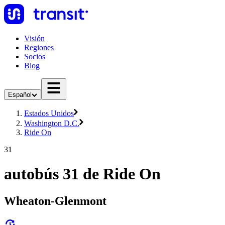
Visión
Regiones
Socios
Blog
Español
Estados Unidos
Washington D.C.
Ride On
31
autobús 31 de Ride On
Wheaton-Glenmont