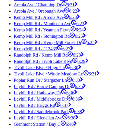
Arcola Ave / Channing Dr
6:21
Arcola Ave / Orebaugh Ave
6:22
Kemp Mill Rd / Arcola Ave
6:23
Kemp Mill Rd / Monticello Ave
6:23
Kemp Mill Rd / Yeatman Pkwy
6:24
Kemp Mill Rd / Stonington Rd
6:25
Kemp Mill Rd / Kemp Mill Forest Dr
6:25
Kemp Mill Rd / / 12439
6:27
Randolph Rd / Kemp Mill Rd
6:28
Randolph Rd / Tivoli Lake Blvd
6:29
Tivoli Lake Blvd / Hugo Cir
6:30
Tivoli Lake Blvd / Windy Meadow Ln
6:31
Poplar Run Dr / Stargazer Ln
6:33
Layhill Rd / Barrie Campus Dr
6:35
Layhill Rd / Hathaway Dr
6:36
Layhill Rd / Middlebridge Dr
6:36
Layhill Rd / Briggs Rd
6:37
Layhill Rd / Saddlebrook Park
6:38
Layhill Rd / Glenallan Ave
6:38
Glenmont Station / Bay C
6:40