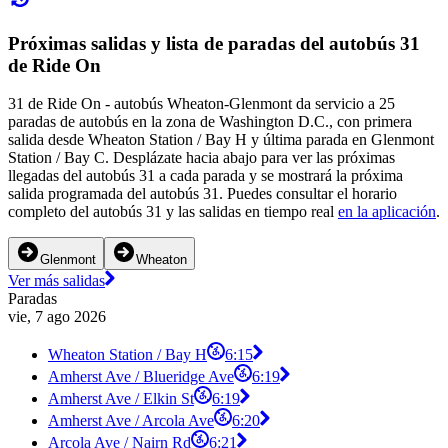
Próximas salidas y lista de paradas del autobús 31
de Ride On
31 de Ride On - autobús Wheaton-Glenmont da servicio a 25
paradas de autobús en la zona de Washington D.C., con primera
salida desde Wheaton Station / Bay H y última parada en Glenmont
Station / Bay C. Desplázate hacia abajo para ver las próximas
llegadas del autobús 31 a cada parada y se mostrará la próxima
salida programada del autobús 31. Puedes consultar el horario
completo del autobús 31 y las salidas en tiempo real
en la aplicación
.
Glenmont
Wheaton
Ver más salidas
Paradas
vie, 7 ago 2026
Wheaton Station / Bay H
6:15
Amherst Ave / Blueridge Ave
6:19
Amherst Ave / Elkin St
6:19
Amherst Ave / Arcola Ave
6:20
Arcola Ave / Nairn Rd
6:21