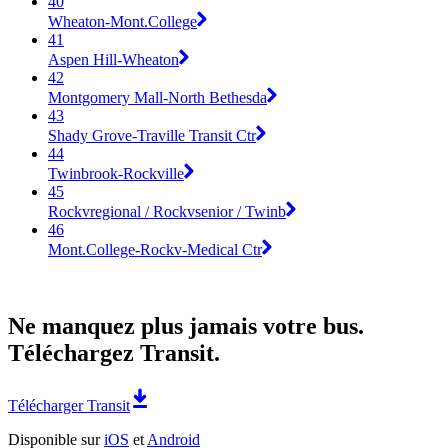
40
Wheaton-Mont.College
41
Aspen Hill-Wheaton
42
Montgomery Mall-North Bethesda
43
Shady Grove-Traville Transit Ctr
44
Twinbrook-Rockville
45
Rockvregional / Rockvsenior / Twinb
46
Mont.College-Rockv-Medical Ctr
Ne manquez plus jamais votre bus.
Téléchargez Transit.
Télécharger Transit
Disponible sur
iOS
et
Android