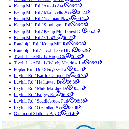
Kemp Mill Rd / Arcola Ave
06:23
Kemp Mill Rd / Monticello Ave
06:23
Kemp Mill Rd / Yeatman Pkwy
06:24
Kemp Mill Rd / Stonington Rd
06:25
Kemp Mill Rd / Kemp Mill Forest Dr
06:25
Kemp Mill Rd / / 12439
06:27
Randolph Rd / Kemp Mill Rd
06:28
Randolph Rd / Tivoli Lake Blvd
06:29
Tivoli Lake Blvd / Hugo Cir
06:30
Tivoli Lake Blvd / Windy Meadow Ln
06:31
Poplar Run Dr / Stargazer Ln
06:33
Layhill Rd / Barrie Campus Dr
06:35
Layhill Rd / Hathaway Dr
06:36
Layhill Rd / Middlebridge Dr
06:36
Layhill Rd / Briggs Rd
06:37
Layhill Rd / Saddlebrook Park
06:38
Layhill Rd / Glenallan Ave
06:38
Glenmont Station / Bay C
06:40