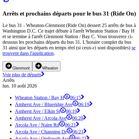
Arrêts et prochains départs pour le bus 31 (Ride On)
Le bus 31 - Wheaton-Glenmont (Ride On) dessert 25 arrêts de bus à
Washington D.C. Ce trajet débute à l'arrêt Wheaton Station / Bay H
et se termine à l'arrêt Glenmont Station / Bay C. Vous trouverez ci-
dessous les prochains départs du bus 31. L'horaire complet du bus
31 ainsi que les départs en temps réel (si ceux-ci sont disponibles)
se
trouvent dans l'application
.
Glenmont
Wheaton
Voir plus de départs
Arrêts
lun. 10 août 2026
Wheaton Station / Bay H
06:15
Amherst Ave / Blueridge Ave
06:19
Amherst Ave / Elkin St
06:19
Amherst Ave / Arcola Ave
06:20
Arcola Ave / Nairn Rd
06:21
Arcola Ave / Channing Dr
06:21
Arcola Ave / Orebaugh Ave
06:22