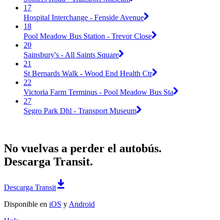
17
Hospital Interchange - Fenside Avenue
18
Pool Meadow Bus Station - Trevor Close
20
Sainsbury's - All Saints Square
21
St Bernards Walk - Wood End Health Ctr
22
Victoria Farm Terminus - Pool Meadow Bus Sta
27
Segro Park Dhl - Transport Museum
No vuelvas a perder el autobús.
Descarga Transit.
Descarga Transit
Disponible en
iOS
y
Android