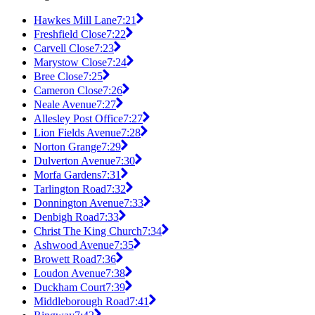
Hawkes Mill Lane
7:21
Freshfield Close
7:22
Carvell Close
7:23
Marystow Close
7:24
Bree Close
7:25
Cameron Close
7:26
Neale Avenue
7:27
Allesley Post Office
7:27
Lion Fields Avenue
7:28
Norton Grange
7:29
Dulverton Avenue
7:30
Morfa Gardens
7:31
Tarlington Road
7:32
Donnington Avenue
7:33
Denbigh Road
7:33
Christ The King Church
7:34
Ashwood Avenue
7:35
Browett Road
7:36
Loudon Avenue
7:38
Duckham Court
7:39
Middleborough Road
7:41