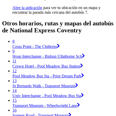
Abre la aplicación
para ver tu ubicación en un mapa y
encontrar la parada más cercana del autobús 7.
Otros horarios, rutas y mapas del autobús
de National Express Coventry
8
Cross Point - The Chilterns
9
Hosp Interchange - Bishop Ullathorne Sch
11
Crown Hotel - Pool Meadow Bus Station
12
Pool Meadow Bus Sta - Prior Deram Park
13
St Bernards Walk - Transport Museum
14
Univ Interchange - Pool Meadow Bus Sta
15
Transport Museum - Wheelwright Lane
16
Somers Road - Transport Museum