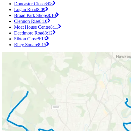
Doncaster Close
8:08
Logan Road
8:09
Broad Park Shops
8:10
Clennon Rise
8:10
Moat House Centre
8:11
Deedmore Road
8:12
Sibton Close
8:13
Riley Square
8:15