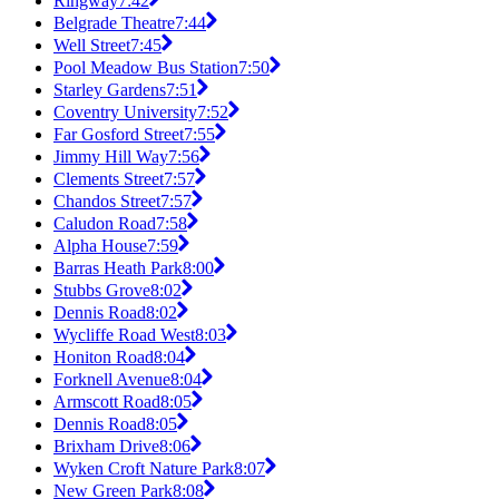
Ringway
7:42
Belgrade Theatre
7:44
Well Street
7:45
Pool Meadow Bus Station
7:50
Starley Gardens
7:51
Coventry University
7:52
Far Gosford Street
7:55
Jimmy Hill Way
7:56
Clements Street
7:57
Chandos Street
7:57
Caludon Road
7:58
Alpha House
7:59
Barras Heath Park
8:00
Stubbs Grove
8:02
Dennis Road
8:02
Wycliffe Road West
8:03
Honiton Road
8:04
Forknell Avenue
8:04
Armscott Road
8:05
Dennis Road
8:05
Brixham Drive
8:06
Wyken Croft Nature Park
8:07
New Green Park
8:08