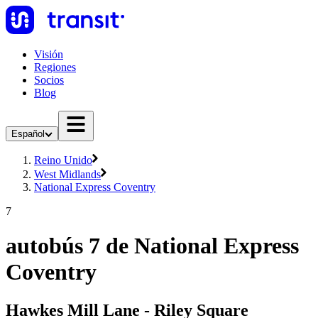
Visión
Regiones
Socios
Blog
Español
Reino Unido
West Midlands
National Express Coventry
7
autobús 7 de National Express
Coventry
Hawkes Mill Lane - Riley Square