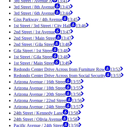
3rd Street / Avenue A
13:41
3rd Street / 8th Avenue
13:43
3rd Street / 6th Avenue
13:44
Giss Parkway / 4th Avenue
13:45
1st Street / 3rd Street / City Hall
13:46
2nd Street / 1st Avenue
13:47
2nd Street / Main Street
13:47
2nd Street / Gila Street
13:48
Gila Street / 1st Street
13:48
1st Street / Gila Street
13:48
1st Street / Main Street
13:49
Redondo Center Drive Across from Furniture Row
13:52
Redondo Center Drive Across from Social Security
13:53
Arizona Avenue / 16th Street
13:55
Arizona Avenue / 18th Street
13:55
Arizona Avenue / 20th Street
13:56
Arizona Avenue / 22nd Street
13:56
Arizona Avenue / 24th Street
13:57
24th Street / Kennedy Lane
13:58
24th Street / Olivia Avenue
13:58
Pacific Avenue / 24th Street
13:59