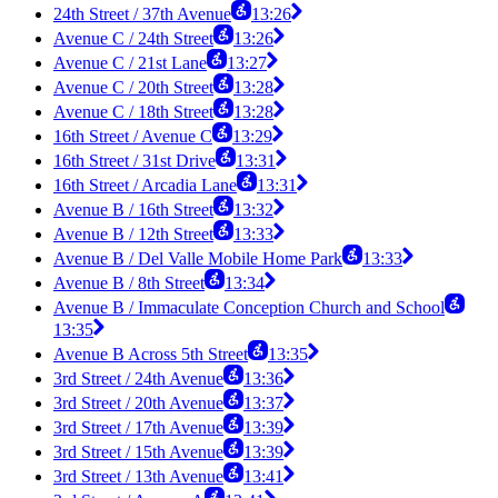
24th Street / 37th Avenue
13:26
Avenue C / 24th Street
13:26
Avenue C / 21st Lane
13:27
Avenue C / 20th Street
13:28
Avenue C / 18th Street
13:28
16th Street / Avenue C
13:29
16th Street / 31st Drive
13:31
16th Street / Arcadia Lane
13:31
Avenue B / 16th Street
13:32
Avenue B / 12th Street
13:33
Avenue B / Del Valle Mobile Home Park
13:33
Avenue B / 8th Street
13:34
Avenue B / Immaculate Conception Church and School
13:35
Avenue B Across 5th Street
13:35
3rd Street / 24th Avenue
13:36
3rd Street / 20th Avenue
13:37
3rd Street / 17th Avenue
13:39
3rd Street / 15th Avenue
13:39
3rd Street / 13th Avenue
13:41