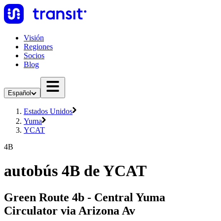
Visión
Regiones
Socios
Blog
Español
Estados Unidos
Yuma
YCAT
4B
autobús 4B de YCAT
Green Route 4b - Central Yuma
Circulator via Arizona Av