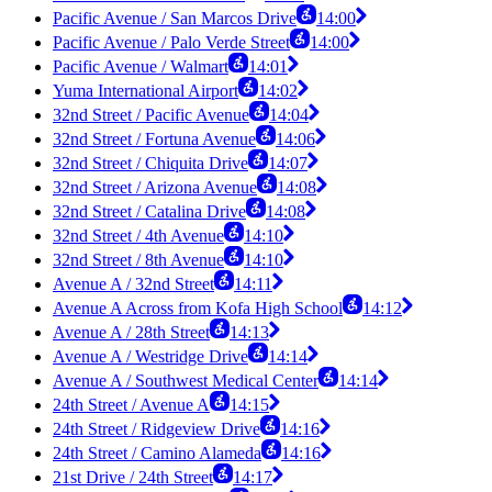
Pacific Avenue / San Marcos Drive
14:00
Pacific Avenue / Palo Verde Street
14:00
Pacific Avenue / Walmart
14:01
Yuma International Airport
14:02
32nd Street / Pacific Avenue
14:04
32nd Street / Fortuna Avenue
14:06
32nd Street / Chiquita Drive
14:07
32nd Street / Arizona Avenue
14:08
32nd Street / Catalina Drive
14:08
32nd Street / 4th Avenue
14:10
32nd Street / 8th Avenue
14:10
Avenue A / 32nd Street
14:11
Avenue A Across from Kofa High School
14:12
Avenue A / 28th Street
14:13
Avenue A / Westridge Drive
14:14
Avenue A / Southwest Medical Center
14:14
24th Street / Avenue A
14:15
24th Street / Ridgeview Drive
14:16
24th Street / Camino Alameda
14:16
21st Drive / 24th Street
14:17