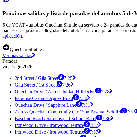
Próximas salidas y lista de paradas del autobús 5 d
5 de YCAT - autobús Quechan Shuttle da servicio a 24 paradas de autob
para ver las próximas llegadas del autobús 5 a cada parada y se mostr
aplicación
.
Quechan Shuttle
Ver más salidas
Paradas
vie, 7 ago 2026
2nd Street / Gila Street
7:25
Gila Street / 1st Street
7:26
Quechan Drive / Across Indian Hill Drive
7:28
Paradise Casino / Agnes Road
7:30
Quechan Drive / Sapphire Lane
7:31
Across Quechan Community Ctr / San Pasqual Sch Rd
7:33
Baseline Road / San Pasqual School Road
7:36
Ironwood Drive / Ironwood Terrace
7:37
Ironwood Drive / Ironwood Terrace
7:37