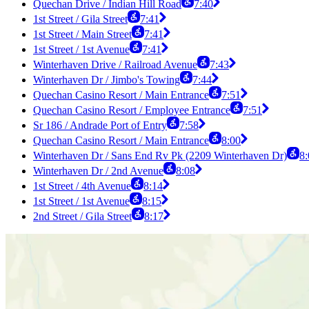
Quechan Drive / Indian Hill Road
7:40
1st Street / Gila Street
7:41
1st Street / Main Street
7:41
1st Street / 1st Avenue
7:41
Winterhaven Drive / Railroad Avenue
7:43
Winterhaven Dr / Jimbo's Towing
7:44
Quechan Casino Resort / Main Entrance
7:51
Quechan Casino Resort / Employee Entrance
7:51
Sr 186 / Andrade Port of Entry
7:58
Quechan Casino Resort / Main Entrance
8:00
Winterhaven Dr / Sans End Rv Pk (2209 Winterhaven Dr)
8:
Winterhaven Dr / 2nd Avenue
8:08
1st Street / 4th Avenue
8:14
1st Street / 1st Avenue
8:15
2nd Street / Gila Street
8:17