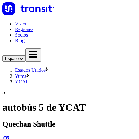
Visión
Regiones
Socios
Blog
Español
Estados Unidos
Yuma
YCAT
5
autobús 5 de YCAT
Quechan Shuttle