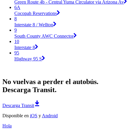
Green Route 4b - Central Yuma Circulator via Arizona Av
6A
Cocopah Reservations
8
Interstate 8 / Wellton
9
South County AWC Connector
10
Interstate 8
95
Highway 95 S
No vuelvas a perder el autobús.
Descarga Transit.
Descarga Transit
Disponible en
iOS
y
Android
Hola