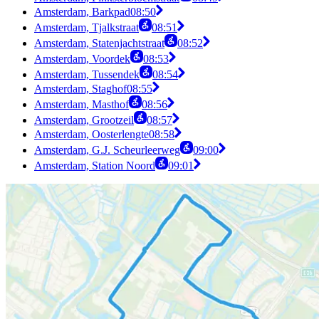
Amsterdam, Barkpad
08:50
Amsterdam, Tjalkstraat
08:51
Amsterdam, Statenjachtstraat
08:52
Amsterdam, Voordek
08:53
Amsterdam, Tussendek
08:54
Amsterdam, Staghof
08:55
Amsterdam, Masthof
08:56
Amsterdam, Grootzeil
08:57
Amsterdam, Oosterlengte
08:58
Amsterdam, G.J. Scheurleerweg
09:00
Amsterdam, Station Noord
09:01