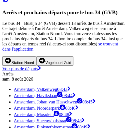
Arrêts et prochains départs pour le bus 34 (GVB)
Le bus 34 - Buslijn 34 (GVB) dessert 18 arrêts de bus à Amsterdam.
Ce trajet débute à l'arrêt Amsterdam, Valkenweg et se termine à
l'arrêt Amsterdam, Station Noord. Vous trouverez ci-dessous les
prochains départs du bus 34. L'horaire complet du bus 34 ainsi que
les départs en temps réel (si ceux-ci sont disponibles)
se trouvent
dans l'application
.
Station Noord
Vogelbuurt Zuid
Voir plus de départs
Arrêts
sam. 8 août 2026
Amsterdam, Valkenweg
08:43
Amsterdam, Havikslaan
08:44
Amsterdam, Johan van Hasseltweg
08:45
Amsterdam, Noorderpark
08:46
Amsterdam, Mosplein
08:48
Amsterdam, Sneeuwbalstraat
08:48
Amsterdam, Pinksterbloemstraat
08:49