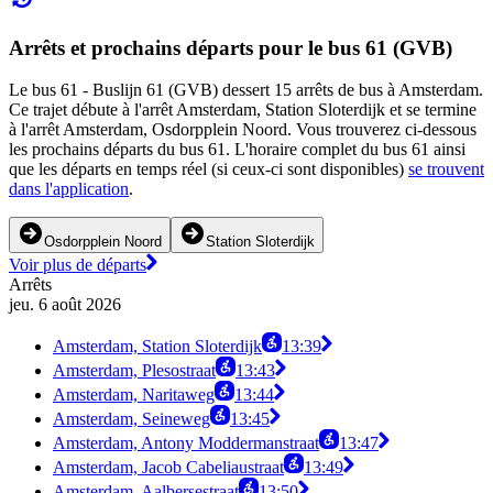
Arrêts et prochains départs pour le bus 61 (GVB)
Le bus 61 - Buslijn 61 (GVB) dessert 15 arrêts de bus à Amsterdam.
Ce trajet débute à l'arrêt Amsterdam, Station Sloterdijk et se termine
à l'arrêt Amsterdam, Osdorpplein Noord. Vous trouverez ci-dessous
les prochains départs du bus 61. L'horaire complet du bus 61 ainsi
que les départs en temps réel (si ceux-ci sont disponibles)
se trouvent
dans l'application
.
Osdorpplein Noord
Station Sloterdijk
Voir plus de départs
Arrêts
jeu. 6 août 2026
Amsterdam, Station Sloterdijk
13:39
Amsterdam, Plesostraat
13:43
Amsterdam, Naritaweg
13:44
Amsterdam, Seineweg
13:45
Amsterdam, Antony Moddermanstraat
13:47
Amsterdam, Jacob Cabeliaustraat
13:49
Amsterdam, Aalbersestraat
13:50