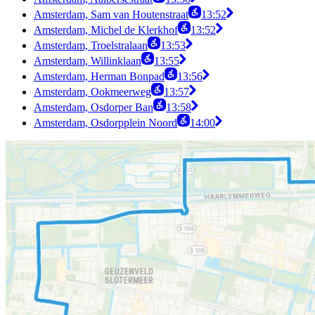
Amsterdam, Sam van Houtenstraat
13:52
Amsterdam, Michel de Klerkhof
13:52
Amsterdam, Troelstralaan
13:53
Amsterdam, Willinklaan
13:55
Amsterdam, Herman Bonpad
13:56
Amsterdam, Ookmeerweg
13:57
Amsterdam, Osdorper Ban
13:58
Amsterdam, Osdorpplein Noord
14:00