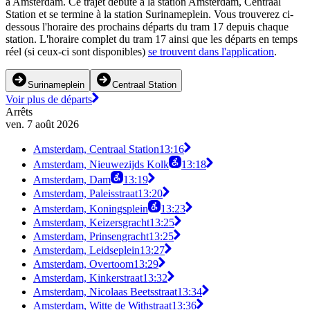
à Amsterdam. Ce trajet débute à la station Amsterdam, Centraal
Station et se termine à la station Surinameplein. Vous trouverez ci-
dessous l'horaire des prochains départs du tram 17 depuis chaque
station. L'horaire complet du tram 17 ainsi que les départs en temps
réel (si ceux-ci sont disponibles)
se trouvent dans l'application
.
Surinameplein
Centraal Station
Voir plus de départs
Arrêts
ven. 7 août 2026
Amsterdam, Centraal Station
13:16
Amsterdam, Nieuwezijds Kolk
13:18
Amsterdam, Dam
13:19
Amsterdam, Paleisstraat
13:20
Amsterdam, Koningsplein
13:23
Amsterdam, Keizersgracht
13:25
Amsterdam, Prinsengracht
13:25
Amsterdam, Leidseplein
13:27
Amsterdam, Overtoom
13:29
Amsterdam, Kinkerstraat
13:32
Amsterdam, Nicolaas Beetsstraat
13:34
Amsterdam, Witte de Withstraat
13:36