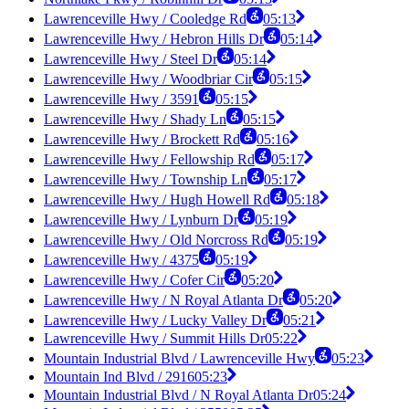
Lawrenceville Hwy / Cooledge Rd
05:13
Lawrenceville Hwy / Hebron Hills Dr
05:14
Lawrenceville Hwy / Steel Dr
05:14
Lawrenceville Hwy / Woodbriar Cir
05:15
Lawrenceville Hwy / 3591
05:15
Lawrenceville Hwy / Shady Ln
05:15
Lawrenceville Hwy / Brockett Rd
05:16
Lawrenceville Hwy / Fellowship Rd
05:17
Lawrenceville Hwy / Township Ln
05:17
Lawrenceville Hwy / Hugh Howell Rd
05:18
Lawrenceville Hwy / Lynburn Dr
05:19
Lawrenceville Hwy / Old Norcross Rd
05:19
Lawrenceville Hwy / 4375
05:19
Lawrenceville Hwy / Cofer Cir
05:20
Lawrenceville Hwy / N Royal Atlanta Dr
05:20
Lawrenceville Hwy / Lucky Valley Dr
05:21
Lawrenceville Hwy / Summit Hills Dr
05:22
Mountain Industrial Blvd / Lawrenceville Hwy
05:23
Mountain Ind Blvd / 2916
05:23
Mountain Industrial Blvd / N Royal Atlanta Dr
05:24