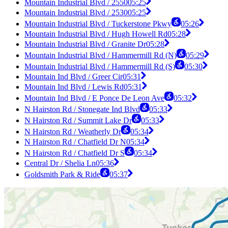
Mountain Industrial Blvd / 2550
05:25
Mountain Industrial Blvd / 2530
05:25
Mountain Industrial Blvd / Tuckerstone Pkwy
05:26
Mountain Industrial Blvd / Hugh Howell Rd
05:28
Mountain Industrial Blvd / Granite Dr
05:28
Mountain Industrial Blvd / Hammermill Rd (N)
05:29
Mountain Industrial Blvd / Hammermill Rd (S)
05:30
Mountain Ind Blvd / Greer Cir
05:31
Mountain Ind Blvd / Lewis Rd
05:31
Mountain Ind Blvd / E Ponce De Leon Ave
05:32
N Hairston Rd / Stonegate Ind Blvd
05:33
N Hairston Rd / Summit Lake Dr
05:33
N Hairston Rd / Weatherly Dr
05:34
N Hairston Rd / Chatfield Dr N
05:34
N Hairston Rd / Chatfield Dr S
05:34
Central Dr / Shelia Ln
05:36
Goldsmith Park & Ride
05:37