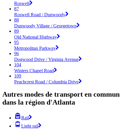
Roswell
87
Roswell Road / Dunwoody
88
Dunwoody Village / Georgetown
89
Old National Highway
95
Metropolitan Parkway
96
Dogwood Drive / Virginia Avenue
104
Winters Chapel Road
109
Peachcrest Road / Columbia Drive
Autres modes de transport en commun
dans la région d'Atlanta
Rail
Light rail