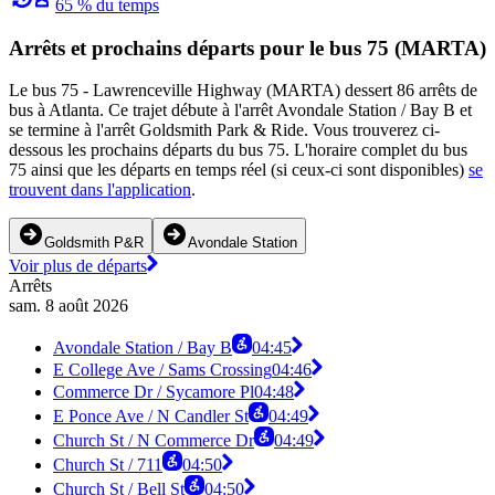
65 % du temps
Arrêts et prochains départs pour le bus 75 (MARTA)
Le bus 75 - Lawrenceville Highway (MARTA) dessert 86 arrêts de
bus à Atlanta. Ce trajet débute à l'arrêt Avondale Station / Bay B et
se termine à l'arrêt Goldsmith Park & Ride. Vous trouverez ci-
dessous les prochains départs du bus 75. L'horaire complet du bus
75 ainsi que les départs en temps réel (si ceux-ci sont disponibles)
se
trouvent dans l'application
.
Goldsmith P&R
Avondale Station
Voir plus de départs
Arrêts
sam. 8 août 2026
Avondale Station / Bay B
04:45
E College Ave / Sams Crossing
04:46
Commerce Dr / Sycamore Pl
04:48
E Ponce Ave / N Candler St
04:49
Church St / N Commerce Dr
04:49
Church St / 711
04:50
Church St / Bell St
04:50