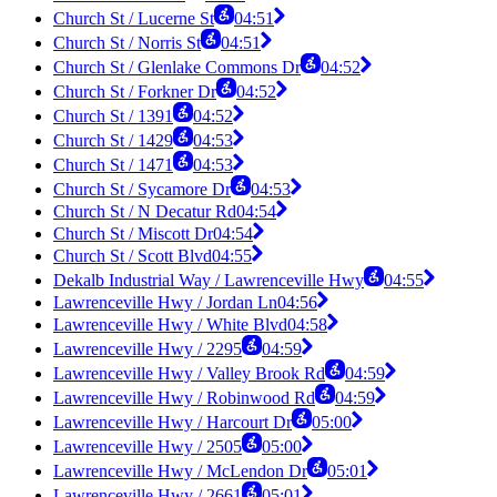
Church St / Lucerne St
04:51
Church St / Norris St
04:51
Church St / Glenlake Commons Dr
04:52
Church St / Forkner Dr
04:52
Church St / 1391
04:52
Church St / 1429
04:53
Church St / 1471
04:53
Church St / Sycamore Dr
04:53
Church St / N Decatur Rd
04:54
Church St / Miscott Dr
04:54
Church St / Scott Blvd
04:55
Dekalb Industrial Way / Lawrenceville Hwy
04:55
Lawrenceville Hwy / Jordan Ln
04:56
Lawrenceville Hwy / White Blvd
04:58
Lawrenceville Hwy / 2295
04:59
Lawrenceville Hwy / Valley Brook Rd
04:59
Lawrenceville Hwy / Robinwood Rd
04:59
Lawrenceville Hwy / Harcourt Dr
05:00
Lawrenceville Hwy / 2505
05:00
Lawrenceville Hwy / McLendon Dr
05:01
Lawrenceville Hwy / 2661
05:01