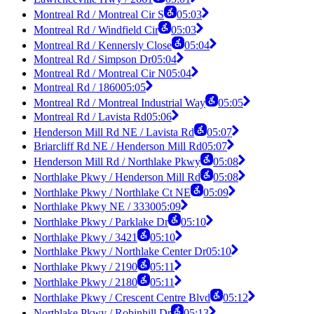
Montreal Rd / Montreal Cir S
05:03
Montreal Rd / Windfield Cir
05:03
Montreal Rd / Kennersly Close
05:04
Montreal Rd / Simpson Dr
05:04
Montreal Rd / Montreal Cir N
05:04
Montreal Rd / 1860
05:05
Montreal Rd / Montreal Industrial Way
05:05
Montreal Rd / Lavista Rd
05:06
Henderson Mill Rd NE / Lavista Rd
05:07
Briarcliff Rd NE / Henderson Mill Rd
05:07
Henderson Mill Rd / Northlake Pkwy
05:08
Northlake Pkwy / Henderson Mill Rd
05:08
Northlake Pkwy / Northlake Ct NE
05:09
Northlake Pkwy NE / 3330
05:09
Northlake Pkwy / Parklake Dr
05:10
Northlake Pkwy / 3421
05:10
Northlake Pkwy / Northlake Center Dr
05:10
Northlake Pkwy / 2190
05:11
Northlake Pkwy / 2180
05:11
Northlake Pkwy / Crescent Centre Blvd
05:12
Northlake Pkwy / Robinhill Dr
05:13