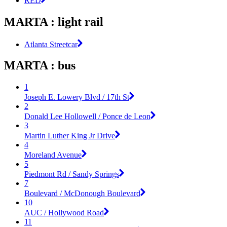
RED
MARTA : light rail
Atlanta Streetcar
MARTA : bus
1
Joseph E. Lowery Blvd / 17th St
2
Donald Lee Hollowell / Ponce de Leon
3
Martin Luther King Jr Drive
4
Moreland Avenue
5
Piedmont Rd / Sandy Springs
7
Boulevard / McDonough Boulevard
10
AUC / Hollywood Road
11