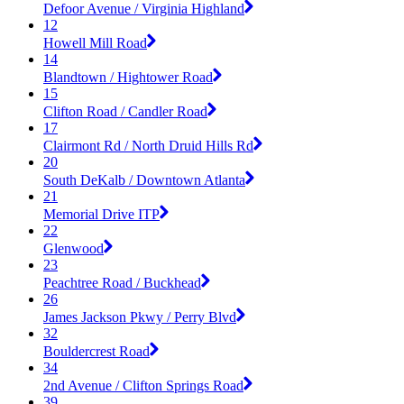
Defoor Avenue / Virginia Highland
12
Howell Mill Road
14
Blandtown / Hightower Road
15
Clifton Road / Candler Road
17
Clairmont Rd / North Druid Hills Rd
20
South DeKalb / Downtown Atlanta
21
Memorial Drive ITP
22
Glenwood
23
Peachtree Road / Buckhead
26
James Jackson Pkwy / Perry Blvd
32
Bouldercrest Road
34
2nd Avenue / Clifton Springs Road
39