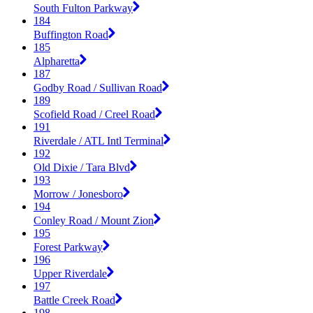
South Fulton Parkway
184
Buffington Road
185
Alpharetta
187
Godby Road / Sullivan Road
189
Scofield Road / Creel Road
191
Riverdale / ATL Intl Terminal
192
Old Dixie / Tara Blvd
193
Morrow / Jonesboro
194
Conley Road / Mount Zion
195
Forest Parkway
196
Upper Riverdale
197
Battle Creek Road
198