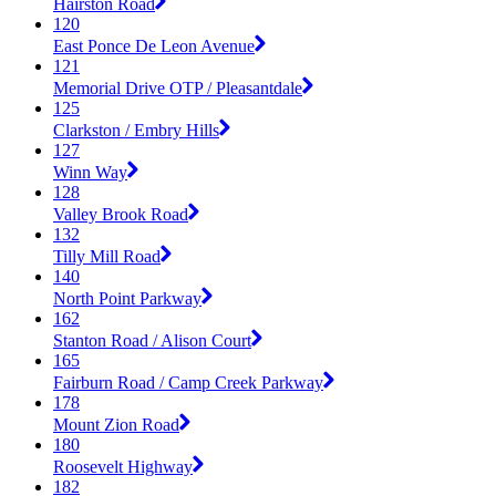
Hairston Road
120
East Ponce De Leon Avenue
121
Memorial Drive OTP / Pleasantdale
125
Clarkston / Embry Hills
127
Winn Way
128
Valley Brook Road
132
Tilly Mill Road
140
North Point Parkway
162
Stanton Road / Alison Court
165
Fairburn Road / Camp Creek Parkway
178
Mount Zion Road
180
Roosevelt Highway
182