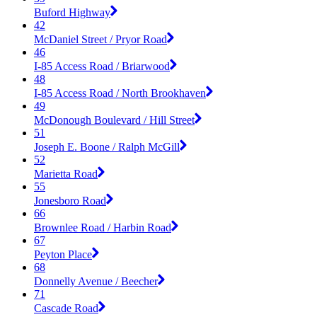
Buford Highway
42
McDaniel Street / Pryor Road
46
I-85 Access Road / Briarwood
48
I-85 Access Road / North Brookhaven
49
McDonough Boulevard / Hill Street
51
Joseph E. Boone / Ralph McGill
52
Marietta Road
55
Jonesboro Road
66
Brownlee Road / Harbin Road
67
Peyton Place
68
Donnelly Avenue / Beecher
71
Cascade Road