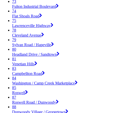
73
Fulton Industrial Boulevard
74
Flat Shoals Road
75
Lawrenceville Highway
78
Cleveland Avenue
79
Sylvan Road / Hapeville
80
Headland Drive / Sandtown
81
Venetian Hills
83
Campbellton Road
84
Washington / Camp Creek Marketplace
85
Roswell
87
Roswell Road / Dunwoody
88
Dunwoody Village / Georgetown