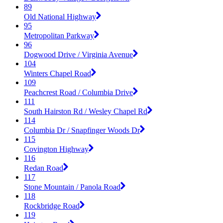
89
Old National Highway
95
Metropolitan Parkway
96
Dogwood Drive / Virginia Avenue
104
Winters Chapel Road
109
Peachcrest Road / Columbia Drive
111
South Hairston Rd / Wesley Chapel Rd
114
Columbia Dr / Snapfinger Woods Dr
115
Covington Highway
116
Redan Road
117
Stone Mountain / Panola Road
118
Rockbridge Road
119