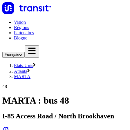
Vision
Régions
Partenaires
Blogue
Français
États-Unis
Atlanta
MARTA
48
MARTA : bus 48
I-85 Access Road / North Brookhaven