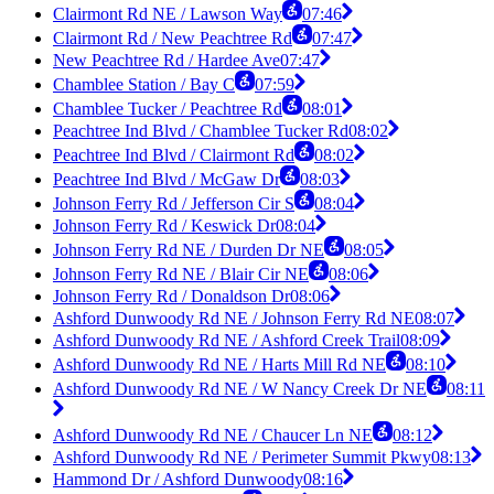
Clairmont Rd NE / Lawson Way
07:46
Clairmont Rd / New Peachtree Rd
07:47
New Peachtree Rd / Hardee Ave
07:47
Chamblee Station / Bay C
07:59
Chamblee Tucker / Peachtree Rd
08:01
Peachtree Ind Blvd / Chamblee Tucker Rd
08:02
Peachtree Ind Blvd / Clairmont Rd
08:02
Peachtree Ind Blvd / McGaw Dr
08:03
Johnson Ferry Rd / Jefferson Cir S
08:04
Johnson Ferry Rd / Keswick Dr
08:04
Johnson Ferry Rd NE / Durden Dr NE
08:05
Johnson Ferry Rd NE / Blair Cir NE
08:06
Johnson Ferry Rd / Donaldson Dr
08:06
Ashford Dunwoody Rd NE / Johnson Ferry Rd NE
08:07
Ashford Dunwoody Rd NE / Ashford Creek Trail
08:09
Ashford Dunwoody Rd NE / Harts Mill Rd NE
08:10
Ashford Dunwoody Rd NE / W Nancy Creek Dr NE
08:11
Ashford Dunwoody Rd NE / Chaucer Ln NE
08:12
Ashford Dunwoody Rd NE / Perimeter Summit Pkwy
08:13
Hammond Dr / Ashford Dunwoody
08:16