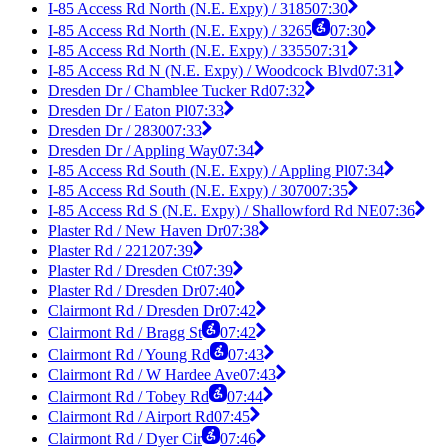
I-85 Access Rd North (N.E. Expy) / 3185
07:30
I-85 Access Rd North (N.E. Expy) / 3265
07:30
I-85 Access Rd North (N.E. Expy) / 3355
07:31
I-85 Access Rd N (N.E. Expy) / Woodcock Blvd
07:31
Dresden Dr / Chamblee Tucker Rd
07:32
Dresden Dr / Eaton Pl
07:33
Dresden Dr / 2830
07:33
Dresden Dr / Appling Way
07:34
I-85 Access Rd South (N.E. Expy) / Appling Pl
07:34
I-85 Access Rd South (N.E. Expy) / 3070
07:35
I-85 Access Rd S (N.E. Expy) / Shallowford Rd NE
07:36
Plaster Rd / New Haven Dr
07:38
Plaster Rd / 2212
07:39
Plaster Rd / Dresden Ct
07:39
Plaster Rd / Dresden Dr
07:40
Clairmont Rd / Dresden Dr
07:42
Clairmont Rd / Bragg St
07:42
Clairmont Rd / Young Rd
07:43
Clairmont Rd / W Hardee Ave
07:43
Clairmont Rd / Tobey Rd
07:44
Clairmont Rd / Airport Rd
07:45
Clairmont Rd / Dyer Cir
07:46