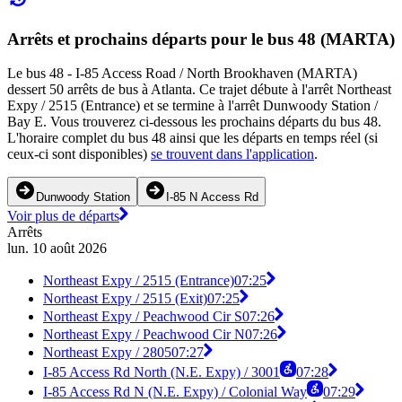
Arrêts et prochains départs pour le bus 48 (MARTA)
Le bus 48 - I-85 Access Road / North Brookhaven (MARTA)
dessert 50 arrêts de bus à Atlanta. Ce trajet débute à l'arrêt Northeast
Expy / 2515 (Entrance) et se termine à l'arrêt Dunwoody Station /
Bay E. Vous trouverez ci-dessous les prochains départs du bus 48.
L'horaire complet du bus 48 ainsi que les départs en temps réel (si
ceux-ci sont disponibles)
se trouvent dans l'application
.
Dunwoody Station
I-85 N Access Rd
Voir plus de départs
Arrêts
lun. 10 août 2026
Northeast Expy / 2515 (Entrance)
07:25
Northeast Expy / 2515 (Exit)
07:25
Northeast Expy / Peachwood Cir S
07:26
Northeast Expy / Peachwood Cir N
07:26
Northeast Expy / 2805
07:27
I-85 Access Rd North (N.E. Expy) / 3001
07:28
I-85 Access Rd N (N.E. Expy) / Colonial Way
07:29