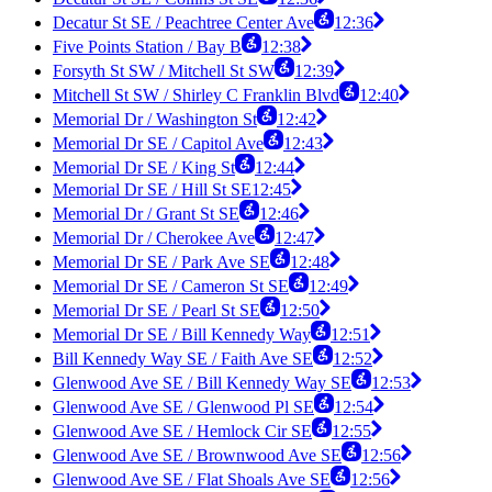
Decatur St SE / Peachtree Center Ave
12:36
Five Points Station / Bay B
12:38
Forsyth St SW / Mitchell St SW
12:39
Mitchell St SW / Shirley C Franklin Blvd
12:40
Memorial Dr / Washington St
12:42
Memorial Dr SE / Capitol Ave
12:43
Memorial Dr SE / King St
12:44
Memorial Dr SE / Hill St SE
12:45
Memorial Dr / Grant St SE
12:46
Memorial Dr / Cherokee Ave
12:47
Memorial Dr SE / Park Ave SE
12:48
Memorial Dr SE / Cameron St SE
12:49
Memorial Dr SE / Pearl St SE
12:50
Memorial Dr SE / Bill Kennedy Way
12:51
Bill Kennedy Way SE / Faith Ave SE
12:52
Glenwood Ave SE / Bill Kennedy Way SE
12:53
Glenwood Ave SE / Glenwood Pl SE
12:54
Glenwood Ave SE / Hemlock Cir SE
12:55
Glenwood Ave SE / Brownwood Ave SE
12:56
Glenwood Ave SE / Flat Shoals Ave SE
12:56