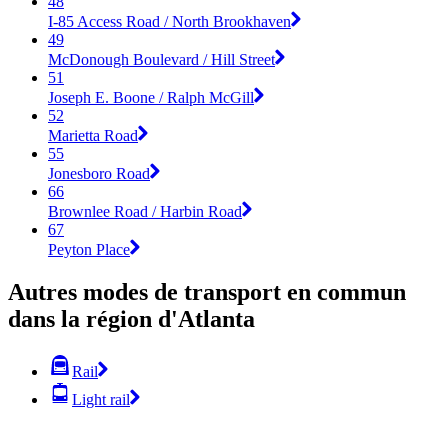
48
I-85 Access Road / North Brookhaven
49
McDonough Boulevard / Hill Street
51
Joseph E. Boone / Ralph McGill
52
Marietta Road
55
Jonesboro Road
66
Brownlee Road / Harbin Road
67
Peyton Place
Autres modes de transport en commun
dans la région d'Atlanta
Rail
Light rail