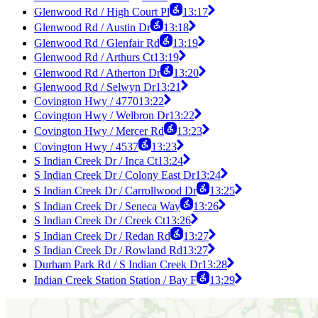
Glenwood Rd / High Court Pl
13:17
Glenwood Rd / Austin Dr
13:18
Glenwood Rd / Glenfair Rd
13:19
Glenwood Rd / Arthurs Ct
13:19
Glenwood Rd / Atherton Dr
13:20
Glenwood Rd / Selwyn Dr
13:21
Covington Hwy / 4770
13:22
Covington Hwy / Welbron Dr
13:22
Covington Hwy / Mercer Rd
13:23
Covington Hwy / 4537
13:23
S Indian Creek Dr / Inca Ct
13:24
S Indian Creek Dr / Colony East Dr
13:24
S Indian Creek Dr / Carrollwood Dr
13:25
S Indian Creek Dr / Seneca Way
13:26
S Indian Creek Dr / Creek Ct
13:26
S Indian Creek Dr / Redan Rd
13:27
S Indian Creek Dr / Rowland Rd
13:27
Durham Park Rd / S Indian Creek Dr
13:28
Indian Creek Station Station / Bay F
13:29