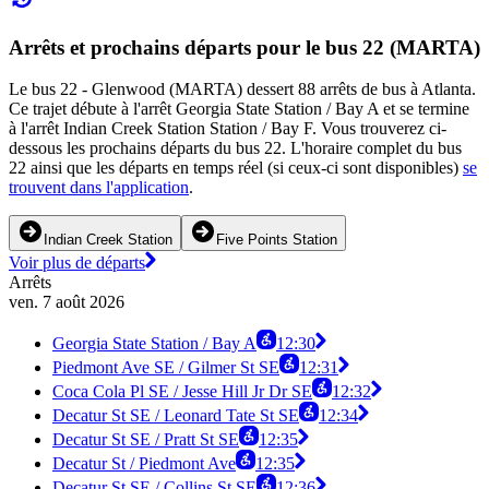
Arrêts et prochains départs pour le bus 22 (MARTA)
Le bus 22 - Glenwood (MARTA) dessert 88 arrêts de bus à Atlanta.
Ce trajet débute à l'arrêt Georgia State Station / Bay A et se termine
à l'arrêt Indian Creek Station Station / Bay F. Vous trouverez ci-
dessous les prochains départs du bus 22. L'horaire complet du bus
22 ainsi que les départs en temps réel (si ceux-ci sont disponibles)
se
trouvent dans l'application
.
Indian Creek Station
Five Points Station
Voir plus de départs
Arrêts
ven. 7 août 2026
Georgia State Station / Bay A
12:30
Piedmont Ave SE / Gilmer St SE
12:31
Coca Cola Pl SE / Jesse Hill Jr Dr SE
12:32
Decatur St SE / Leonard Tate St SE
12:34
Decatur St SE / Pratt St SE
12:35
Decatur St / Piedmont Ave
12:35
Decatur St SE / Collins St SE
12:36