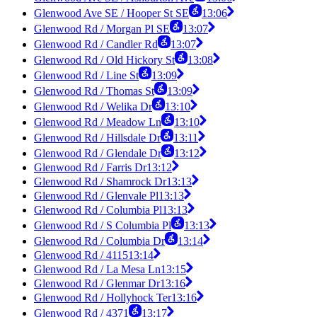
Glenwood Ave SE / Hooper St SE
13:06
Glenwood Rd / Morgan Pl SE
13:07
Glenwood Rd / Candler Rd
13:07
Glenwood Rd / Old Hickory St
13:08
Glenwood Rd / Line St
13:09
Glenwood Rd / Thomas St
13:09
Glenwood Rd / Welika Dr
13:10
Glenwood Rd / Meadow Ln
13:10
Glenwood Rd / Hillsdale Dr
13:11
Glenwood Rd / Glendale Dr
13:12
Glenwood Rd / Farris Dr
13:12
Glenwood Rd / Shamrock Dr
13:13
Glenwood Rd / Glenvale Pl
13:13
Glenwood Rd / Columbia Pl
13:13
Glenwood Rd / S Columbia Pl
13:13
Glenwood Rd / Columbia Dr
13:14
Glenwood Rd / 4115
13:14
Glenwood Rd / La Mesa Ln
13:15
Glenwood Rd / Glenmar Dr
13:16
Glenwood Rd / Hollyhock Ter
13:16
Glenwood Rd / 4371
13:17