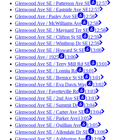
Glenwood Ave SE / Patterson Ave SE
12:57
Glenwood Ave SE / Eastside Ave SE
12:57
Glenwood Ave / Pasley Ave SE
12:58
Glenwood Ave / McWilliams Ave
12:58
Glenwood Ave SE / Maynard Ter SE
12:58
Glenwood Ave SE / Clifton St SE
12:59
Glenwood Ave SE / Winthrop Dr SE
12:59
Glenwood Ave SE / Howard St SE
13:00
Glenwood Ave / 1925
13:00
Glenwood Ave SE / Terry Mill Rd SE
13:01
Glenwood Ave SE / Lomita Rd
13:01
Glenwood Ave SE / Bernice St SE
13:01
Glenwood Ave SE / Eva Davis Way
13:02
Glenwood Ave / Fayetteville Rd
13:03
Glenwood Ave SE / 2nd Ave SE
13:03
Glenwood Ave SE / Summit Dr
13:04
Glenwood Ave SE / Carter Ave SE
13:04
Glenwood Ave SE / Parker Ave
13:05
Glenwood Ave SE / Quillian Ave
13:05
Glenwood Ave SE / Allendale Dr SE
13:06
Glenwood Ave SE / Ashburton Ave
13:06