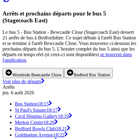
Arrêts et prochains départs pour le bus 5
(Stagecoach East)
Le bus 5 - Bus Station - Bewcastle Close (Stagecoach East) dessert
21 arrêts de bus à Bedfordshire. Ce trajet débute à l'arrêt Bus Station
et se termine à l'arrêt Bewcastle Close. Vous trouverez ci-dessous les
prochains départs du bus 5. L'horaire complet du bus 5 ainsi que les
départs en temps réel (si ceux-ci sont disponibles)
se trouvent dans
l'application
.
Woodside Bewcastle Close
Bedford Bus Station
Voir plus de départs
Arrêts
jeu. 6 août 2026
Bus Station
18:15
St Paul's Square
18:17
Cecil Higgins Gallery
18:19
Merton Centre
18:20
Bedford Bowls Club
18:21
Goldington Avenue
18:22