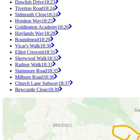
Dawlish Drive
18:23
Tiverton Road
18:24
Sidmouth Close
18:24
Honiton Way
18:25
Goldington Academy
18:26
Haylands Way
18:28
Roundmead
18:29
Vicar's Walk
18:30
Elliot Crescent
18:31
Sherwood Walk
18:32
Radnor Walk
18:33
Stainmore Road
18:35
Milburn Road
18:36
Church Lane Subway
18:37
Bewcastle Close
18:39