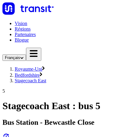
Vision
Régions
Partenaires
Blogue
Français
Royaume-Uni
Bedfordshire
Stagecoach East
5
Stagecoach East : bus 5
Bus Station - Bewcastle Close