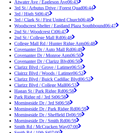
Atwater Ave / Eagleson Ave
06:43
3rd St / Arbutus Drive / Forest Quad
06:44
3rd / High St
06:45
3rd / Clark St / First United Church
06:46
Woodscrest Shelter / Eastland Plaza Southbound
06:47
2nd St / Woodcrest Ct
06:47
2nd St / College Mall Rd
06:48
College Mall Rd / Hunter Ridge Apts
06:48
Covenanter Dr / Auto Mall Rd
06:49
Covenanter Dr / Monroe Apts
06:50
Covenanter Dr / Clarizz Blvd
06:50
Clarizz Blvd / Grove / Latimer
06:51
Clairzz Blvd / Woods / Latimer
06:52
Clarizz Blvd / Buick Cadillac Blvd
06:52
Clarizz Blvd / College Mall
06:53
Hagan St / Park Ridge Rd
06:58
Park Ridge rd / 3rd St
06:58
Morningside Dr / 3rd St
06:58
Morningside Dr / Park Ridge Rd
06:59
Morningside Dr / Sheffield Dr
06:59
Morningside Dr / Smith Rd
06:59
Smith Rd / McCracken Way
07:00
Smith Rd / 10th St
07:00