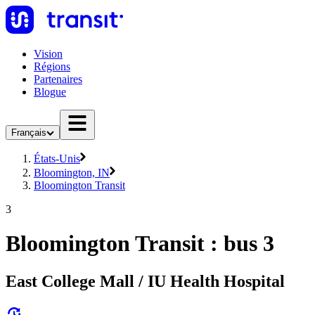
Vision
Régions
Partenaires
Blogue
Français
États-Unis
Bloomington, IN
Bloomington Transit
3
Bloomington Transit : bus 3
East College Mall / IU Health Hospital