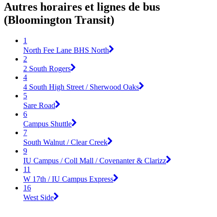
Autres horaires et lignes de bus
(Bloomington Transit)
1
North Fee Lane BHS North
2
2 South Rogers
4
4 South High Street / Sherwood Oaks
5
Sare Road
6
Campus Shuttle
7
South Walnut / Clear Creek
9
IU Campus / Coll Mall / Covenanter & Clarizz
11
W 17th / IU Campus Express
16
West Side