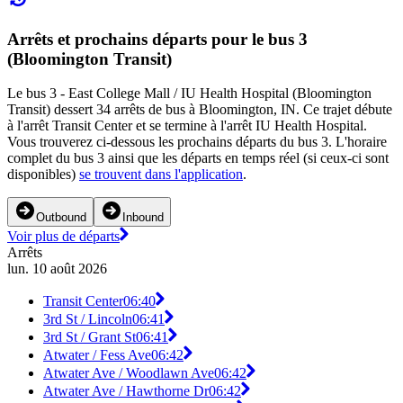
Arrêts et prochains départs pour le bus 3
(Bloomington Transit)
Le bus 3 - East College Mall / IU Health Hospital (Bloomington
Transit) dessert 34 arrêts de bus à Bloomington, IN. Ce trajet débute
à l'arrêt Transit Center et se termine à l'arrêt IU Health Hospital.
Vous trouverez ci-dessous les prochains départs du bus 3. L'horaire
complet du bus 3 ainsi que les départs en temps réel (si ceux-ci sont
disponibles)
se trouvent dans l'application
.
Outbound
Inbound
Voir plus de départs
Arrêts
lun. 10 août 2026
Transit Center
06:40
3rd St / Lincoln
06:41
3rd St / Grant St
06:41
Atwater / Fess Ave
06:42
Atwater Ave / Woodlawn Ave
06:42
Atwater Ave / Hawthorne Dr
06:42