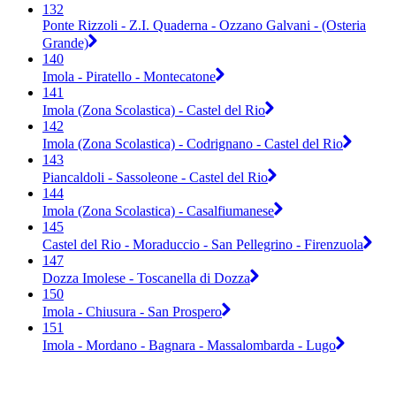
132
Ponte Rizzoli - Z.I. Quaderna - Ozzano Galvani - (Osteria
Grande)
140
Imola - Piratello - Montecatone
141
Imola (Zona Scolastica) - Castel del Rio
142
Imola (Zona Scolastica) - Codrignano - Castel del Rio
143
Piancaldoli - Sassoleone - Castel del Rio
144
Imola (Zona Scolastica) - Casalfiumanese
145
Castel del Rio - Moraduccio - San Pellegrino - Firenzuola
147
Dozza Imolese - Toscanella di Dozza
150
Imola - Chiusura - San Prospero
151
Imola - Mordano - Bagnara - Massalombarda - Lugo