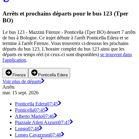
Arrêts et prochains départs pour le bus 123 (Tper
BO)
Le bus 123 - Mazzini Firenze - Ponticella (Tper BO) dessert 7 arrêts
de bus à Bologne. Ce trajet débute à l'arrêt Ponticella Edera et se
termine à l'arrêt Firenze. Vous trouverez ci-dessous les prochains
départs du bus 123. L'horaire complet du bus 123 ainsi que les
départs en temps réel (si ceux-ci sont disponibles)
se trouvent dans
l'application
.
Firenze
Ponticella Edera
Voir plus de départs
Arrêts
mar. 15 sept. 2026
Ponticella Edera
07:45
Ponticella
07:45
Alberto Mario
07:46
Piazzale Atleti Azzurri
07:47
Longo
07:48
Longo Cavazzoni
07:48