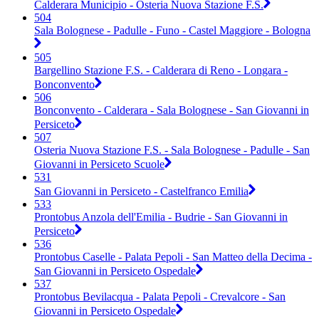
Calderara Municipio - Osteria Nuova Stazione F.S.
504
Sala Bolognese - Padulle - Funo - Castel Maggiore - Bologna
505
Bargellino Stazione F.S. - Calderara di Reno - Longara -
Bonconvento
506
Bonconvento - Calderara - Sala Bolognese - San Giovanni in
Persiceto
507
Osteria Nuova Stazione F.S. - Sala Bolognese - Padulle - San
Giovanni in Persiceto Scuole
531
San Giovanni in Persiceto - Castelfranco Emilia
533
Prontobus Anzola dell'Emilia - Budrie - San Giovanni in
Persiceto
536
Prontobus Caselle - Palata Pepoli - San Matteo della Decima -
San Giovanni in Persiceto Ospedale
537
Prontobus Bevilacqua - Palata Pepoli - Crevalcore - San
Giovanni in Persiceto Ospedale