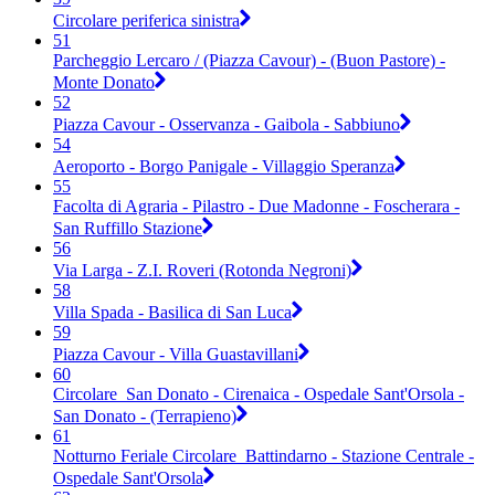
Circolare periferica sinistra
51
Parcheggio Lercaro / (Piazza Cavour) - (Buon Pastore) -
Monte Donato
52
Piazza Cavour - Osservanza - Gaibola - Sabbiuno
54
Aeroporto - Borgo Panigale - Villaggio Speranza
55
Facolta di Agraria - Pilastro - Due Madonne - Foscherara -
San Ruffillo Stazione
56
Via Larga - Z.I. Roveri (Rotonda Negroni)
58
Villa Spada - Basilica di San Luca
59
Piazza Cavour - Villa Guastavillani
60
Circolare_San Donato - Cirenaica - Ospedale Sant'Orsola -
San Donato - (Terrapieno)
61
Notturno Feriale Circolare_Battindarno - Stazione Centrale -
Ospedale Sant'Orsola