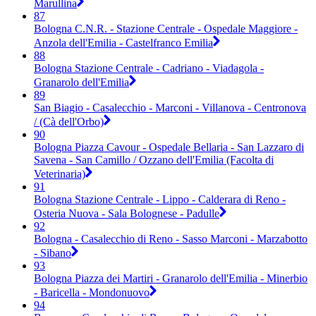
Marullina
87
Bologna C.N.R. - Stazione Centrale - Ospedale Maggiore -
Anzola dell'Emilia - Castelfranco Emilia
88
Bologna Stazione Centrale - Cadriano - Viadagola -
Granarolo dell'Emilia
89
San Biagio - Casalecchio - Marconi - Villanova - Centronova
/ (Cà dell'Orbo)
90
Bologna Piazza Cavour - Ospedale Bellaria - San Lazzaro di
Savena - San Camillo / Ozzano dell'Emilia (Facolta di
Veterinaria)
91
Bologna Stazione Centrale - Lippo - Calderara di Reno -
Osteria Nuova - Sala Bolognese - Padulle
92
Bologna - Casalecchio di Reno - Sasso Marconi - Marzabotto
- Sibano
93
Bologna Piazza dei Martiri - Granarolo dell'Emilia - Minerbio
- Baricella - Mondonuovo
94