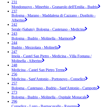
231
Mondonuovo - Minerbio - Granarolo dell'Emilia - Budrio
237
Bologna - Marano - Maddalena di Cazzano - Dugliolo -
Alberino
242
Serale (Sabato)_Bologna - Castenaso - Medicina
243
Bologna - Budrio - Molinella - Marmorta
244
Budrio - Mezzolara - Molinella
247
Imola - Castel San Pietro - Medicina - Villa Fontana /
Molinella - Alberino
248
Medicina - Castel San Pietro Terme
256
Medicina - Sant'Antonio - Portonovo - Conselice
257
Bologna - Castenaso - Budrio - Sant'Antonio - Campotto
273
Bologna - Budrio - Molinella - Ospitale Monacale
296
Conselice - Lugo - Bagnacavallo - Ravenna