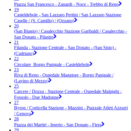
Piazza San Francesco - Zanardi - Noce - Trebbo di Reno
19
Casteldebole - San Lazzaro Pertini / San Lazzaro Stazione
Caselle / (S. Camillo) / (Ozzano)
20
(San Biagio) / Casalecchio Stazione Garibaldi / Casalecchio -
San Donato - Pilastro
21
Filanda - Stazione Centrale - San Donato - (San Sisto) -
(Cadriano)
22
Circolare_Borgo Panigale - Casteldebole
23
Riva di Reno - Ospedale Maggiore - Borgo Panigale /
(Lavino di Mezzo)
25
Carcere / Dozza - Stazione Centrale - Ospedale Malpighi -
Fossolo - Due Madonne
27
Byron / Corticella Stazione - Mazzini - Piazzale Atleti Azzurri
/ Genova
28
Piazza dei Martiri - Irnerio - San Donato - Fiera
29