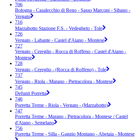
706
Bologna - Casalecchio di Reno - Sasso Marconi - Sibano -
Vergato
716
Marzabotto Stazione F.S. - Vedegheto - Tole
726
Vergato - Labante - Castel d'Aiano - Montese
727
Vergato - Cereglio - Rocca di Roffeno - Castel d'Aiano -
Montese
728
Vergato - Cereglio - (Rocca di Roffeno) - Tole
737
Vergato - Riola - Marano - Pietracolora - Montese
745
Defunti Porretta
746
Porretta Terme - Riola - Vergato - (Marzabotto)
747
Porretta Terme - Marano - Pietracolora - Montese / Castel
d'Aiano - Semelano
756
Porretta Terme - Silla - Gaggio Montano - Abetaia - Montese