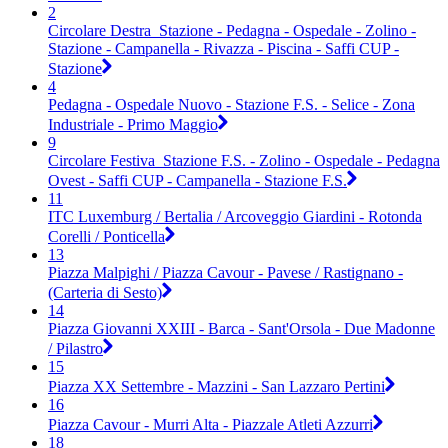
2
Circolare Destra_Stazione - Pedagna - Ospedale - Zolino -
Stazione - Campanella - Rivazza - Piscina - Saffi CUP -
Stazione
4
Pedagna - Ospedale Nuovo - Stazione F.S. - Selice - Zona
Industriale - Primo Maggio
9
Circolare Festiva_Stazione F.S. - Zolino - Ospedale - Pedagna
Ovest - Saffi CUP - Campanella - Stazione F.S.
11
ITC Luxemburg / Bertalia / Arcoveggio Giardini - Rotonda
Corelli / Ponticella
13
Piazza Malpighi / Piazza Cavour - Pavese / Rastignano -
(Carteria di Sesto)
14
Piazza Giovanni XXIII - Barca - Sant'Orsola - Due Madonne
/ Pilastro
15
Piazza XX Settembre - Mazzini - San Lazzaro Pertini
16
Piazza Cavour - Murri Alta - Piazzale Atleti Azzurri
18