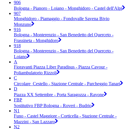
906
Bologna - Pianoro - Loiano - Monghidoro - Castel dell'Alpi
907
Monghidoro - Piamaggio - Fondovalle Savena Bivio
Monzuno
916
Bologna - Monterenzio - San Benedetto del Querceto -
Frassineta - Monghidoro
918
Bologna - Monterenzio - San Benedetto del Querceto -
Loiano
A
Fioravanti Piazza Liber Paradisus - Piazza Cavour -
Poliambulatorio Rizzoli
C
Circolare_Cestello - Stazione Centrale - Parcheggio Tanari
D
Piazza XX Settembre - Porta Saragozza - Ravone
FBP
Sostitutivo FBP Bologna - Roveri - Budrio
N1
Funo - Castel Maggiore - Corticella - Stazione Centrale -
Mazzini - San Lazzaro
N2