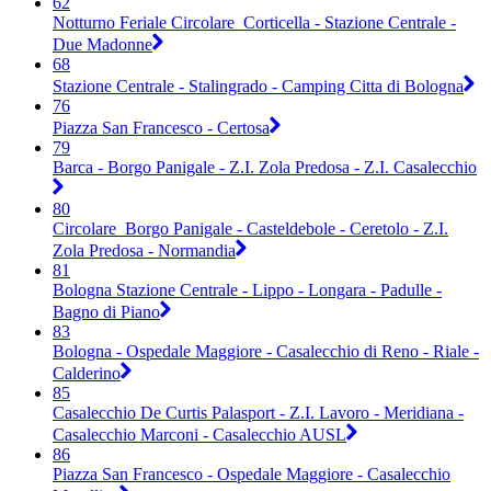
62
Notturno Feriale Circolare_Corticella - Stazione Centrale -
Due Madonne
68
Stazione Centrale - Stalingrado - Camping Citta di Bologna
76
Piazza San Francesco - Certosa
79
Barca - Borgo Panigale - Z.I. Zola Predosa - Z.I. Casalecchio
80
Circolare_Borgo Panigale - Casteldebole - Ceretolo - Z.I.
Zola Predosa - Normandia
81
Bologna Stazione Centrale - Lippo - Longara - Padulle -
Bagno di Piano
83
Bologna - Ospedale Maggiore - Casalecchio di Reno - Riale -
Calderino
85
Casalecchio De Curtis Palasport - Z.I. Lavoro - Meridiana -
Casalecchio Marconi - Casalecchio AUSL
86
Piazza San Francesco - Ospedale Maggiore - Casalecchio