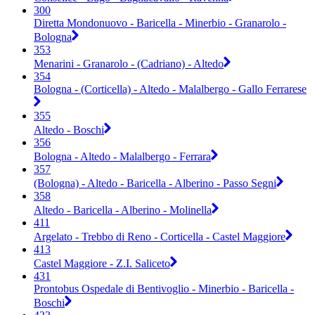
300
Diretta Mondonuovo - Baricella - Minerbio - Granarolo -
Bologna
353
Menarini - Granarolo - (Cadriano) - Altedo
354
Bologna - (Corticella) - Altedo - Malalbergo - Gallo Ferrarese
355
Altedo - Boschi
356
Bologna - Altedo - Malalbergo - Ferrara
357
(Bologna) - Altedo - Baricella - Alberino - Passo Segni
358
Altedo - Baricella - Alberino - Molinella
411
Argelato - Trebbo di Reno - Corticella - Castel Maggiore
413
Castel Maggiore - Z.I. Saliceto
431
Prontobus Ospedale di Bentivoglio - Minerbio - Baricella -
Boschi