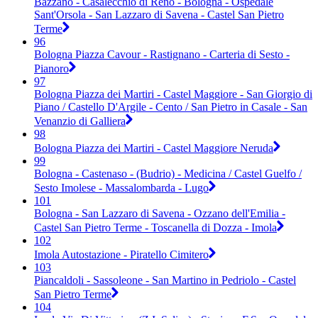
Bazzano - Casalecchio di Reno - Bologna - Ospedale
Sant'Orsola - San Lazzaro di Savena - Castel San Pietro
Terme
96
Bologna Piazza Cavour - Rastignano - Carteria di Sesto -
Pianoro
97
Bologna Piazza dei Martiri - Castel Maggiore - San Giorgio di
Piano / Castello D'Argile - Cento / San Pietro in Casale - San
Venanzio di Galliera
98
Bologna Piazza dei Martiri - Castel Maggiore Neruda
99
Bologna - Castenaso - (Budrio) - Medicina / Castel Guelfo /
Sesto Imolese - Massalombarda - Lugo
101
Bologna - San Lazzaro di Savena - Ozzano dell'Emilia -
Castel San Pietro Terme - Toscanella di Dozza - Imola
102
Imola Autostazione - Piratello Cimitero
103
Piancaldoli - Sassoleone - San Martino in Pedriolo - Castel
San Pietro Terme
104