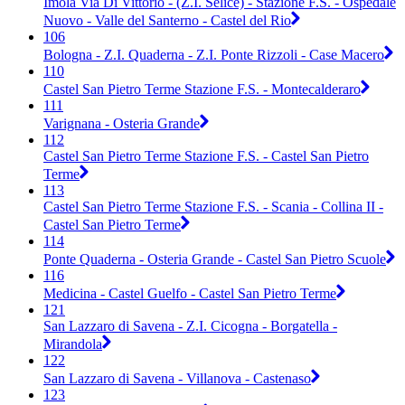
Imola Via Di Vittorio - (Z.I. Selice) - Stazione F.S. - Ospedale
Nuovo - Valle del Santerno - Castel del Rio
106
Bologna - Z.I. Quaderna - Z.I. Ponte Rizzoli - Case Macero
110
Castel San Pietro Terme Stazione F.S. - Montecalderaro
111
Varignana - Osteria Grande
112
Castel San Pietro Terme Stazione F.S. - Castel San Pietro
Terme
113
Castel San Pietro Terme Stazione F.S. - Scania - Collina II -
Castel San Pietro Terme
114
Ponte Quaderna - Osteria Grande - Castel San Pietro Scuole
116
Medicina - Castel Guelfo - Castel San Pietro Terme
121
San Lazzaro di Savena - Z.I. Cicogna - Borgatella -
Mirandola
122
San Lazzaro di Savena - Villanova - Castenaso
123