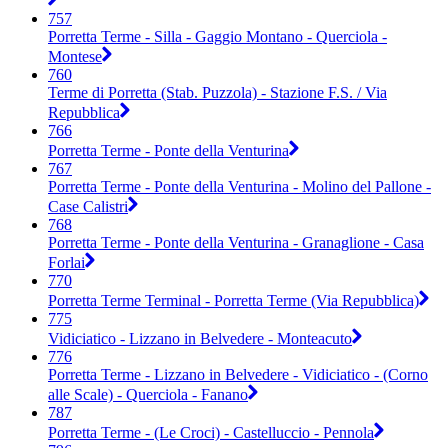
757
Porretta Terme - Silla - Gaggio Montano - Querciola -
Montese
760
Terme di Porretta (Stab. Puzzola) - Stazione F.S. / Via
Repubblica
766
Porretta Terme - Ponte della Venturina
767
Porretta Terme - Ponte della Venturina - Molino del Pallone -
Case Calistri
768
Porretta Terme - Ponte della Venturina - Granaglione - Casa
Forlai
770
Porretta Terme Terminal - Porretta Terme (Via Repubblica)
775
Vidiciatico - Lizzano in Belvedere - Monteacuto
776
Porretta Terme - Lizzano in Belvedere - Vidiciatico - (Corno
alle Scale) - Querciola - Fanano
787
Porretta Terme - (Le Croci) - Castelluccio - Pennola