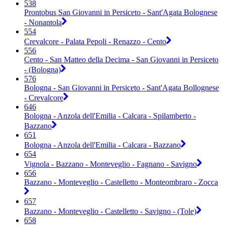
538
Prontobus San Giovanni in Persiceto - Sant'Agata Bolognese
- Nonantola
554
Crevalcore - Palata Pepoli - Renazzo - Cento
556
Cento - San Matteo della Decima - San Giovanni in Persiceto
- (Bologna)
576
Bologna - San Giovanni in Persiceto - Sant'Agata Bollognese
- Crevalcore
646
Bologna - Anzola dell'Emilia - Calcara - Spilamberto -
Bazzano
651
Bologna - Anzola dell'Emilia - Calcara - Bazzano
654
Vignola - Bazzano - Monteveglio - Fagnano - Savigno
656
Bazzano - Monteveglio - Castelletto - Monteombraro - Zocca
657
Bazzano - Monteveglio - Castelletto - Savigno - (Tole)
658