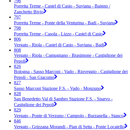
796
Porretta Terme - Castel di Casio - Suviana - Baigno /
Zanchetto Bivio
797
Porretta Terme - Ponte della Venturina - Badi - Suviana
798
Porretta Terme - Casola - Lizzo - Castel di Casio
806
Vergato - Riola - Castel di Casio - Suviana - Badi
808
Vergato - Riola - Camugnano - Brasimone - Castiglione dei
Pepoli
826
Bologna - Sasso Marconi - Vado - Rioveggio - Castiglione dei
Pepoli - San Giacomo
827
Sasso Marconi Stazione F.S. - Vado - Monzuno
828
San Benedetto Val di Sambro Stazione F.S. - Sparvo -
Castiglione dei Pepoli
829
Vergato - Ponte di Verzuno / Campolo - Burzanella - Stanco
846
Vergato - Grizzana Morandi - Pian di Setta - Ponte Locatello