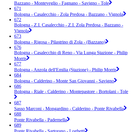
Bazzano - Monteveglio - Fagnano - Savigno - Tole
671
Bologna - Casalecchio - Zola Predosa - Bazzano - Vignola
672
Bologna - Z.I. Casalecchio - Z.I. Zola Predosa - Bazzano -
Vignola
673
Bologna - Rigosa - Pilastrino di Zola - (Bazzano)
676
Bologna - Casalecchio di Reno - Via Lunga Stazione - Philip
Morris
677
Bologna - Anzola dell'Emilia (Stazione) - Philip Morris
684
Bologna - Calderino - Monte San Giovanni - Savigno
686
Bologna - Riale - Calderino - Montepastore - Bortolani - Tole
687
Sasso Marconi - Mongardino - Calderino - Ponte Rivabella
688
Ponte Rivabella - Padernella
689
Ponte Rivabella - Sartorano - Loghetti