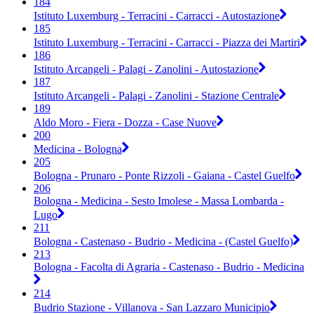
184
Istituto Luxemburg - Terracini - Carracci - Autostazione
185
Istituto Luxemburg - Terracini - Carracci - Piazza dei Martiri
186
Istituto Arcangeli - Palagi - Zanolini - Autostazione
187
Istituto Arcangeli - Palagi - Zanolini - Stazione Centrale
189
Aldo Moro - Fiera - Dozza - Case Nuove
200
Medicina - Bologna
205
Bologna - Prunaro - Ponte Rizzoli - Gaiana - Castel Guelfo
206
Bologna - Medicina - Sesto Imolese - Massa Lombarda -
Lugo
211
Bologna - Castenaso - Budrio - Medicina - (Castel Guelfo)
213
Bologna - Facolta di Agraria - Castenaso - Budrio - Medicina
214
Budrio Stazione - Villanova - San Lazzaro Municipio