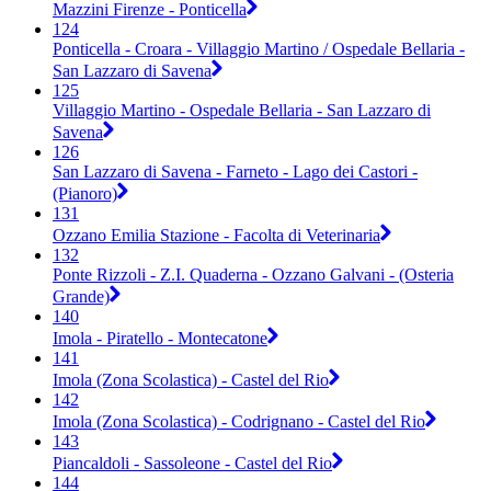
Mazzini Firenze - Ponticella
124
Ponticella - Croara - Villaggio Martino / Ospedale Bellaria -
San Lazzaro di Savena
125
Villaggio Martino - Ospedale Bellaria - San Lazzaro di
Savena
126
San Lazzaro di Savena - Farneto - Lago dei Castori -
(Pianoro)
131
Ozzano Emilia Stazione - Facolta di Veterinaria
132
Ponte Rizzoli - Z.I. Quaderna - Ozzano Galvani - (Osteria
Grande)
140
Imola - Piratello - Montecatone
141
Imola (Zona Scolastica) - Castel del Rio
142
Imola (Zona Scolastica) - Codrignano - Castel del Rio
143
Piancaldoli - Sassoleone - Castel del Rio
144